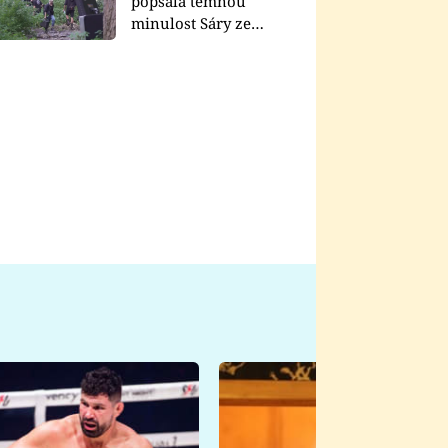
popsala temnou
minulost Sáry ze
seriálu Zákony vlka