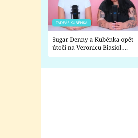
TADEÁŠ KUBĚNKA
Sugar Denny a Kuběnka opět
útočí na Veronicu Biasiol.
Proč je podle nich falešná a
lže o své nevěře?