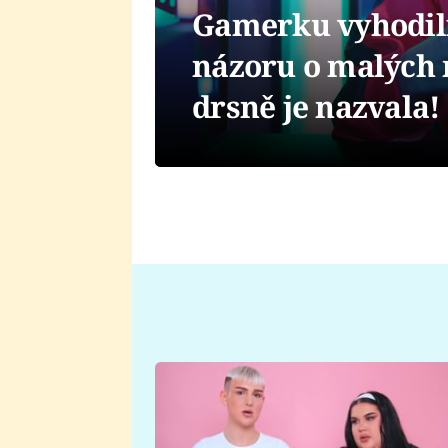
Gamerku vyhodili 
názoru o malých 
drsně je nazvala!