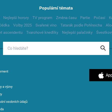
Populární témata
Nejlepší horory
TV program
Změna času
Partie
Počasí
K
Dědka
Volby 2025
Svařené víno
Tatarák podle Pohlreicha
Alo
t ascendentu
Tvarohové knedlíky
Nejlepší palačinky
Švestkov
ement
App
y a výzvy
ty
vání osobních údajů
ěda