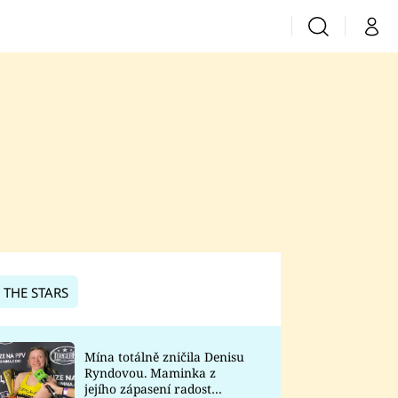
Vyhledávání
Můj 
Prima+
CNN Prima News
Prima Fresh
Prima Living
Prima Zoom
 THE STARS
Prima Lajk
Mína totálně zničila Denisu
Ryndovou. Maminka z
Sledujte nás
jejího zápasení radost