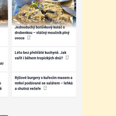
Jednoduchý borůvkový koláč s
drobenkou – vláčný moučník plný
ovoce
Léto bez přehřáté kuchyně. Jak
vařit i během tropických dnů?
atr
Rýžové burgery s kuřecím masem a
o
mrkví podávané se salátem – lehká
ně
a chutná večeře