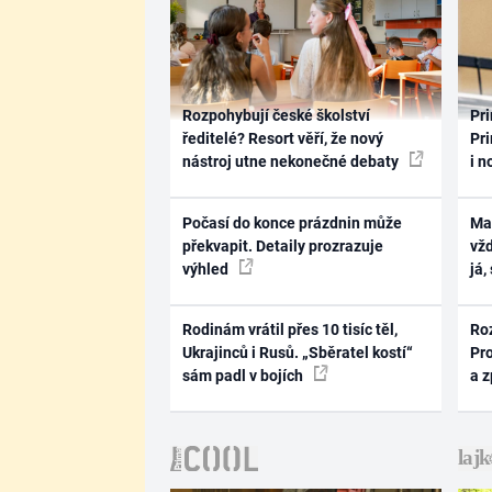
Rozpohybují české školství
Pri
ředitelé? Resort věří, že nový
Pri
nástroj utne nekonečné debaty
i n
Počasí do konce prázdnin může
Ma
překvapit. Detaily prozrazuje
vž
výhled
já,
Rodinám vrátil přes 10 tisíc těl,
Ro
Ukrajinců i Rusů. „Sběratel kostí“
Pr
sám padl v bojích
a 