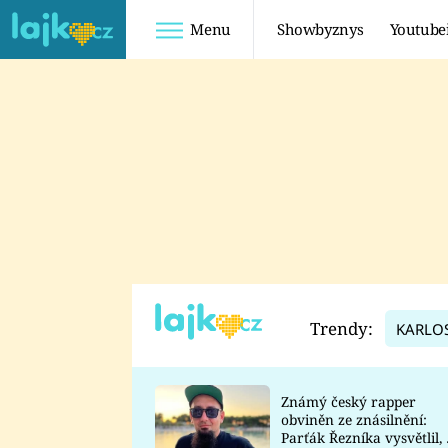
Menu
Showbyznys
Youtube
Youtuberky
Youtubeři
SHOPAHOLICADEL
FATTYPILLOW
ANNA ŠULC
FREESCOOT
SUGAR DENNY
ADAM KAJUMI
LADUŠKA
TADEÁŠ KUBĚNKA
DOMINIKA
DATEL
Trendy:
KARLO
MYSLIVCOVÁ
Známý český rapper
obviněn ze znásilnění:
Parťák Řezníka vysvětlil, 