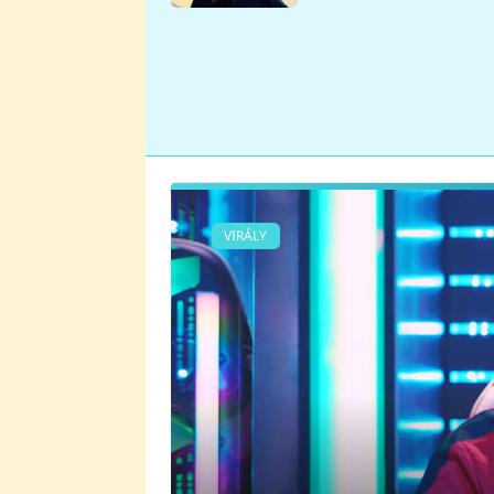
se v Plzni stalo
VIRÁLY