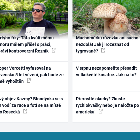
rtyho frky: Táta kvůli mému
Muchomůrku růžovku ani sucho
oru málem přišel o práci,
nezdolá! Jak ji rozeznat od
práví kontroverzní Řezník
tygrované?
per Vercetti vyfasoval na
V srpnu nezapomeňte přesadit
vensku 5 let vězení, pak bude ze
velkokvěté kosatce. Jak na to?
mě vyhoštěn
vý objev Kazmy? Blondýnka se s
Přerostlé okurky? Zkuste
 vodí za ruce a fotí se na místě
rychlokvašky nebo je naložte po
ko Rosecká
americku!