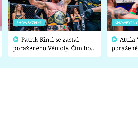
SHOWBYZNYS
SHOWBYZNY
Patrik Kincl se zastal
Attila Végh podpořil
poraženého Vémoly. Čím ho
poražené
fanoušci naštvali?
chce radě
s vítězem