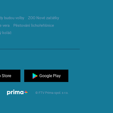
dy budou volby
ZOO Nové začátky
e vera
Pěstování lichořeřišnice
ý koláč
 Store
Google Play
© FTV Prima spol. s r.o.