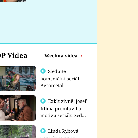
nemá
P Videa
Všechna videa
Sledujte
komediální seriál
Agrometal
exkluzivně na
prima+
Exkluzivně: Josef
Klíma promluvil o
motivu seriálu Sedm
schodů k moci
Linda Rybová