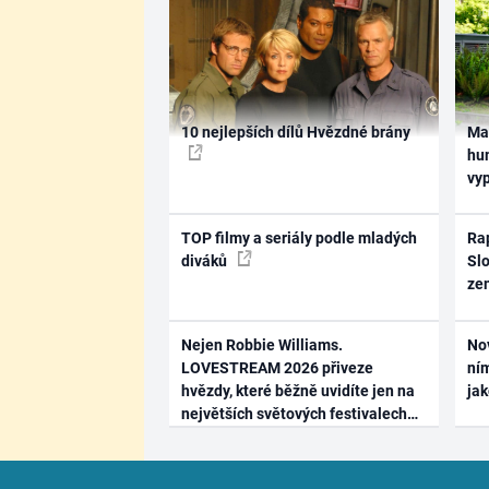
10 nejlepších dílů Hvězdné brány
Ma
hum
vy
TOP filmy a seriály podle mladých
Rap
diváků
Slo
ze
Nejen Robbie Williams.
No
LOVESTREAM 2026 přiveze
ním
hvězdy, které běžně uvidíte jen na
ja
největších světových festivalech