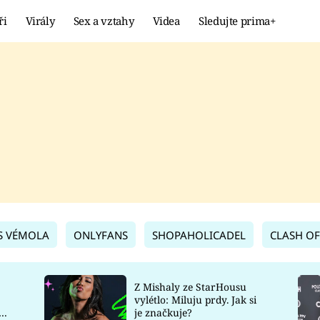
ři
Virály
Sex a vztahy
Videa
Sledujte prima+
Showbyznys
Extrém
VIRÁLY
KURIOZITY
VIDEA
KVÍZY
S VÉMOLA
ONLYFANS
SHOPAHOLICADEL
CLASH OF
Z Mishaly ze StarHousu
vylétlo: Miluju prdy. Jak si
co
je značkuje?