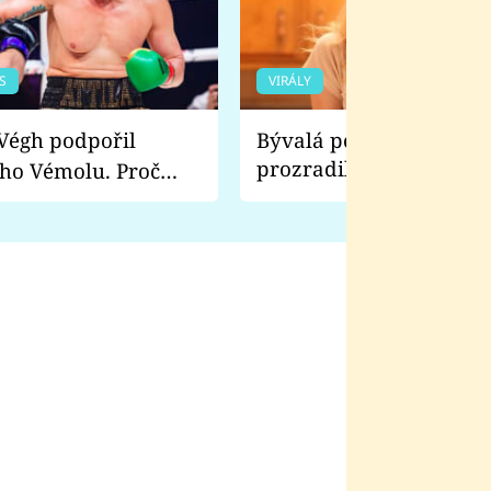
S
VIRÁLY
Bývalá pornoherečka
prozradila, co ji šokova
ho Vémolu. Proč
natáčení Euforie. Vážně
ji zápasit s ním než
bylo drsnější než hanba
 Kinclem?
filmy?