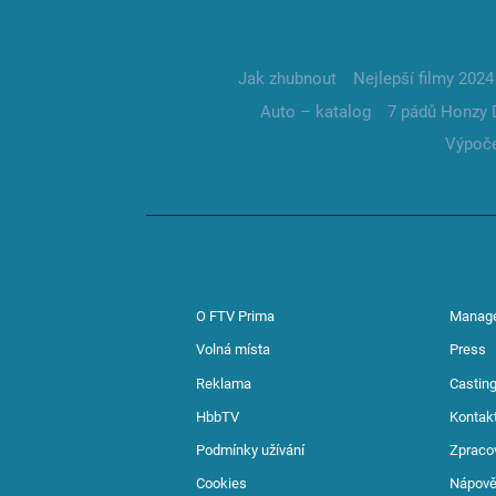
Jak zhubnout
Nejlepší filmy 2024
Auto – katalog
7 pádů Honzy 
Výpoče
O FTV Prima
Manag
Volná místa
Press
Reklama
Casting
HbbTV
Kontak
Podmínky užívání
Zpraco
Cookies
Nápov