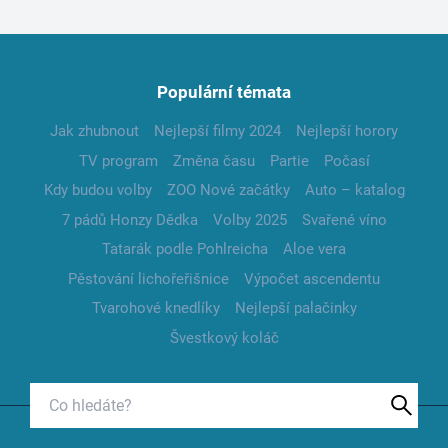
Populární témata
Jak zhubnout
Nejlepší filmy 2024
Nejlepší horory
TV program
Změna času
Partie
Počasí
Kdy budou volby
ZOO Nové začátky
Auto – katalog
7 pádů Honzy Dědka
Volby 2025
Svařené víno
Tatarák podle Pohlreicha
Aloe vera
Pěstování lichořeřišnice
Výpočet ascendentu
Tvarohové knedlíky
Nejlepší palačinky
Švestkový koláč