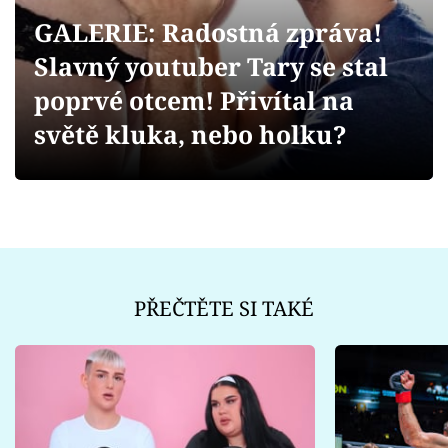
Sex a vztahy
GALERIE: Radostná zpráva!
Videa
Slavný youtuber Tary se stal
poprvé otcem! Přivítal na
Sledujte prima+
světě kluka, nebo holku?
Přihlášení
Sledujte nás
PŘEČTĚTE SI TAKÉ