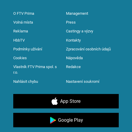
O FTV Prima
Management
Volná místa
Press
Reklama
Castingy a výzvy
HbbTV
Kontakty
Podmínky užívání
Zpracování osobních údajů
Cookies
Nápověda
Vlastník FTV Prima spol. s
Redakce
r.o.
Nahlásit chybu
Nastavení soukromí
App Store
Google Play