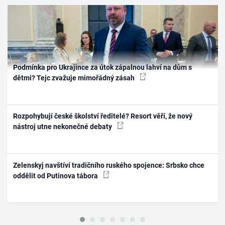
Podmínka pro Ukrajince za útok zápalnou lahví na dům s
dětmi? Tejc zvažuje mimořádný zásah
Rozpohybují české školství ředitelé? Resort věří, že nový
nástroj utne nekonečné debaty
Zelenskyj navštíví tradičního ruského spojence: Srbsko chce
oddělit od Putinova tábora