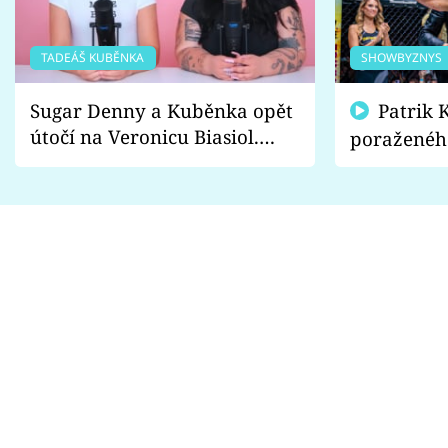
TADEÁŠ KUBĚNKA
SHOWBYZNYS
Sugar Denny a Kuběnka opět
Patrik Kincl se zastal
útočí na Veronicu Biasiol.
poraženéh
Proč je podle nich falešná a
fanoušci n
lže o své nevěře?