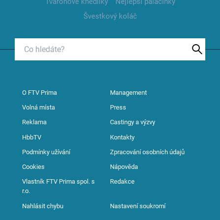
Tvarohové knedlíky
Nejlepší palačinky
Švestkový koláč
O FTV Prima
Management
Volná místa
Press
Reklama
Castingy a výzvy
HbbTV
Kontakty
Podmínky užívání
Zpracování osobních údajů
Cookies
Nápověda
Vlastník FTV Prima spol. s
Redakce
r.o.
Nahlásit chybu
Nastavení soukromí