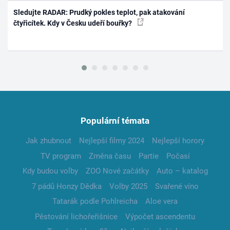
Sledujte RADAR: Prudký pokles teplot, pak atakování
čtyřicítek. Kdy v Česku udeří bouřky?
Populární témata
Jak zhubnout
Nejlepší filmy 2024
Nejlepší horory
TV program
Změna času
Partie
Počasí
Kdy budou volby
ZOO Nové začátky
Auto – katalog
7 pádů Honzy Dědka
Volby 2025
Svařené víno
Tatarák podle Pohlreicha
Aloe vera
Pěstování lichořeřišnice
Výpočet ascendentu