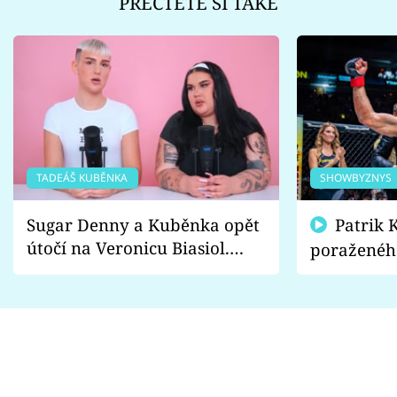
PŘEČTĚTE SI TAKÉ
TADEÁŠ KUBĚNKA
SHOWBYZNYS
Sugar Denny a Kuběnka opět
Patrik Kincl se zastal
útočí na Veronicu Biasiol.
poraženéh
Proč je podle nich falešná a
fanoušci n
lže o své nevěře?