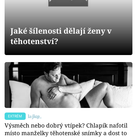
Sex a vztahy
Videa
Jaké šílenosti dělají ženy v
Sledujte prima+
těhotenství?
Přihlášení
Sledujte nás
EXTRÉM
Výsměch nebo dobrý vtípek? Chlapík nafotil
místo manželky těhotenské snímky a dost to