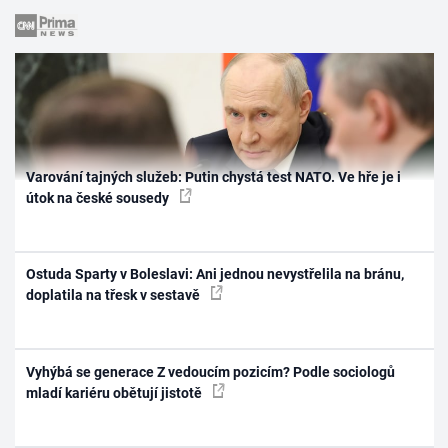
Varování tajných služeb: Putin chystá test NATO. Ve hře je i
útok na české sousedy
Ostuda Sparty v Boleslavi: Ani jednou nevystřelila na bránu,
doplatila na třesk v sestavě
Vyhýbá se generace Z vedoucím pozicím? Podle sociologů
mladí kariéru obětují jistotě