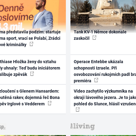
ma představila podzim: startuje
Tank KV-1 Němce dokonale
ma sport, vrací se Polabí, Zrádci
zaskočil
ové kriminálky
thiase Hložka ženy do vztahu
Operace Entebbe ukázala
dy uhnaly: Teď budu iniciátorem
schopnosti Izraele. Při
 slibuje zpěvák
osvobozování rukojmích padl br
premiéra
zloučení s Glenem Hansardem:
Video zachytilo výzkumníka na
outěná rakev, dojemná řeč Bona
okraji lávového jezera. Je to jak
zpěv Irglové s Vedderem
pohled do Slunce, hlásil vzruše