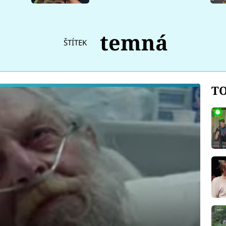
temná
ŠTÍTEK
TO