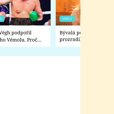
S
VIRÁLY
Bývalá pornoherečka
prozradila, co ji šokova
ho Vémolu. Proč
natáčení Euforie. Vážně
ji zápasit s ním než
bylo drsnější než hanba
 Kinclem?
filmy?