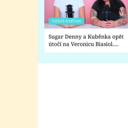
TADEÁŠ KUBĚNKA
Sugar Denny a Kuběnka opět
útočí na Veronicu Biasiol.
Proč je podle nich falešná a
lže o své nevěře?