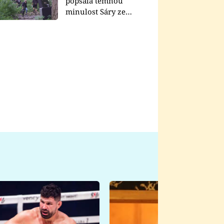
popsala temnou
minulost Sáry ze
seriálu Zákony vlka