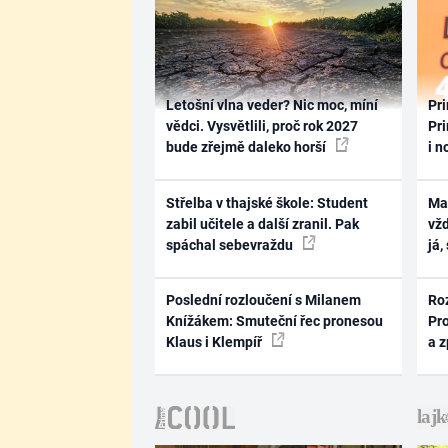
Letošní vlna veder? Nic moc, míní
Pri
vědci. Vysvětlili, proč rok 2027
Pri
bude zřejmě daleko horší
i n
Střelba v thajské škole: Student
Ma
zabil učitele a další zranil. Pak
vž
spáchal sebevraždu
já,
Poslední rozloučení s Milanem
Ro
Knížákem: Smuteční řec pronesou
Pr
Klaus i Klempíř
a 