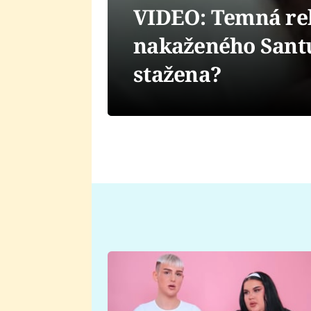
VIDEO: Temná re
nakaženého Santu 
stažena?