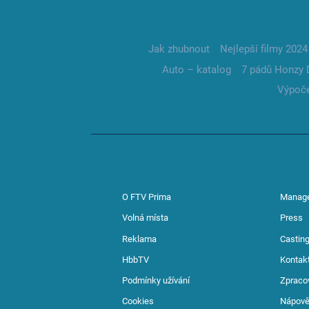
Jak zhubnout
Nejlepší filmy 2024
Auto – katalog
7 pádů Honzy 
Výpoče
O FTV Prima
Manag
Volná místa
Press
Reklama
Casting
HbbTV
Kontak
Podmínky užívání
Zpraco
Cookies
Nápov