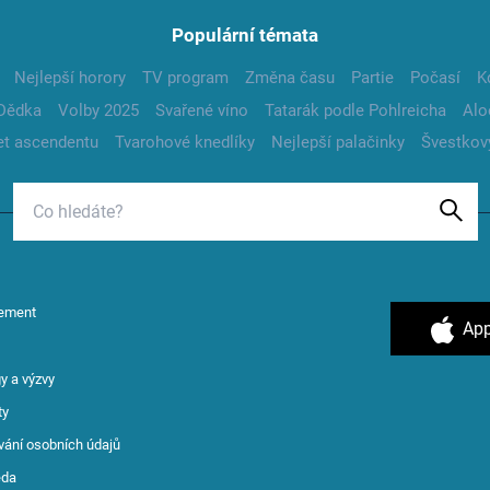
Populární témata
Nejlepší horory
TV program
Změna času
Partie
Počasí
K
Dědka
Volby 2025
Svařené víno
Tatarák podle Pohlreicha
Alo
t ascendentu
Tvarohové knedlíky
Nejlepší palačinky
Švestkov
ement
App
y a výzvy
ty
vání osobních údajů
ěda