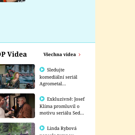
nemá
P Videa
Všechna videa
Sledujte
komediální seriál
Agrometal
exkluzivně na
prima+
Exkluzivně: Josef
Klíma promluvil o
motivu seriálu Sedm
schodů k moci
Linda Rybová