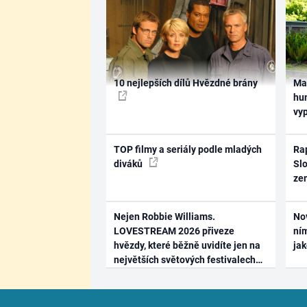
10 nejlepších dílů Hvězdné brány
Ma
hum
vy
TOP filmy a seriály podle mladých
Rap
diváků
Slo
ze
Nejen Robbie Williams.
No
LOVESTREAM 2026 přiveze
ním
hvězdy, které běžně uvidíte jen na
ja
největších světových festivalech