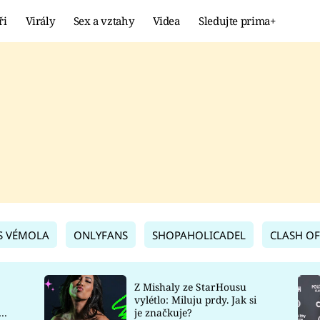
ři
Virály
Sex a vztahy
Videa
Sledujte prima+
Showbyznys
Extrém
VIRÁLY
KURIOZITY
VIDEA
KVÍZY
S VÉMOLA
ONLYFANS
SHOPAHOLICADEL
CLASH OF
Z Mishaly ze StarHousu
vylétlo: Miluju prdy. Jak si
co
je značkuje?