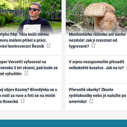
rtyho frky: Táta kvůli mému
Muchomůrku růžovku ani sucho
oru málem přišel o práci,
nezdolá! Jak ji rozeznat od
práví kontroverzní Řezník
tygrované?
per Vercetti vyfasoval na
V srpnu nezapomeňte přesadit
vensku 5 let vězení, pak bude ze
velkokvěté kosatce. Jak na to?
mě vyhoštěn
vý objev Kazmy? Blondýnka se s
Přerostlé okurky? Zkuste
 vodí za ruce a fotí se na místě
rychlokvašky nebo je naložte po
ko Rosecká
americku!