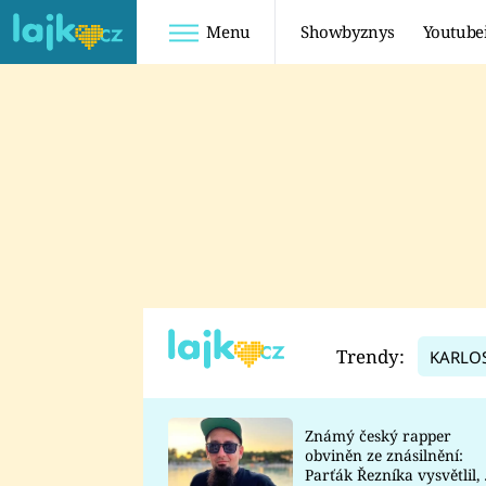
Menu
Showbyznys
Youtube
Youtuberky
Youtubeři
SHOPAHOLICADEL
FATTYPILLOW
ANNA ŠULC
FREESCOOT
SUGAR DENNY
ADAM KAJUMI
LADUŠKA
TADEÁŠ KUBĚNKA
DOMINIKA
DATEL
Trendy:
KARLO
MYSLIVCOVÁ
Známý český rapper
obviněn ze znásilnění:
Parťák Řezníka vysvětlil, 