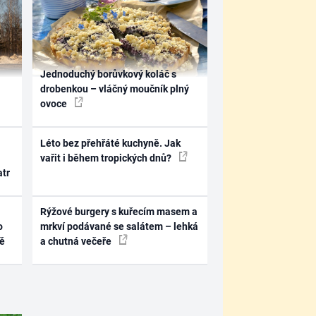
Jednoduchý borůvkový koláč s
drobenkou – vláčný moučník plný
ovoce
Léto bez přehřáté kuchyně. Jak
vařit i během tropických dnů?
atr
Rýžové burgery s kuřecím masem a
o
mrkví podávané se salátem – lehká
ně
a chutná večeře