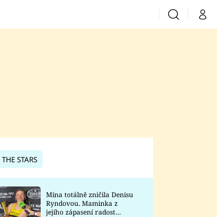
Vyhledávání
Můj 
Prima+
CNN Prima News
Prima Fresh
Prima Living
Prima Zoom
 THE STARS
Prima Lajk
Mína totálně zničila Denisu
Ryndovou. Maminka z
Sledujte nás
jejího zápasení radost