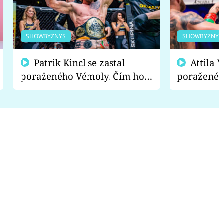
SHOWBYZNYS
SHOWBYZNY
Patrik Kincl se zastal
Attila Végh podpořil
poraženého Vémoly. Čím ho
poražené
fanoušci naštvali?
chce radě
s vítězem