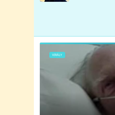
se v Plzni stalo
VIRÁLY