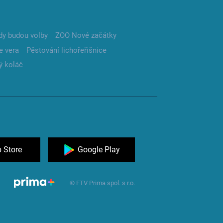
dy budou volby
ZOO Nové začátky
e vera
Pěstování lichořeřišnice
ý koláč
 Store
Google Play
© FTV Prima spol. s r.o.