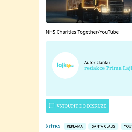
NHS Charities Together/YouTube
Autor článku
redakce Prima Laj
VSTOUPIT DO DISKUZE
ŠTÍTKY
REKLAMA
SANTA CLAUS
YOU