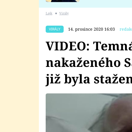
se v Plzni stalo
Lajk
■
Virály
14. prosince 2020 16:03
redak
VIRÁLY
VIDEO: Temná
nakaženého S
již byla staže