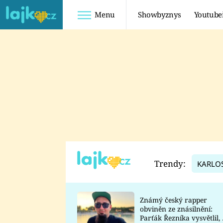
Menu
Showbyznys
Youtube
Youtuberky
Youtubeři
SHOPAHOLICADEL
FATTYPILLOW
ANNA ŠULC
FREESCOOT
SUGAR DENNY
ADAM KAJUMI
LADUŠKA
TADEÁŠ KUBĚNKA
DOMINIKA
DATEL
Trendy:
KARLO
MYSLIVCOVÁ
Známý český rapper
obviněn ze znásilnění:
Parťák Řezníka vysvětlil, 