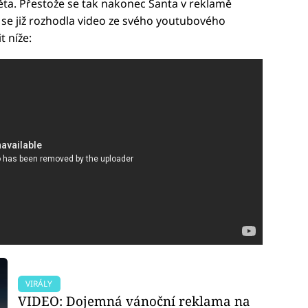
ěta. Přestože se tak nakonec Santa v reklamě
u se již rozhodla video ze svého youtubového
t níže:
VIRÁLY
VIDEO: Dojemná vánoční reklama na