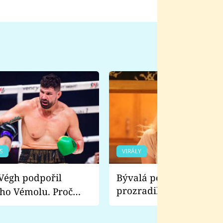
S
VIRÁLY
Bývalá pornoherečka
prozradila, co ji šokova
ho Vémolu. Proč
natáčení Euforie. Vážně
ji zápasit s ním než
bylo drsnější než hanba
 Kinclem?