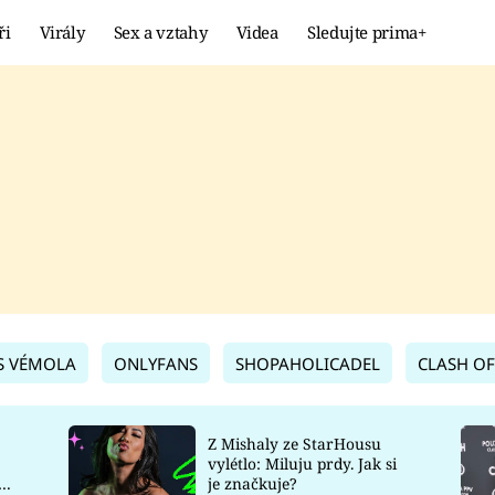
ři
Virály
Sex a vztahy
Videa
Sledujte prima+
Showbyznys
Extrém
VIRÁLY
KURIOZITY
VIDEA
KVÍZY
S VÉMOLA
ONLYFANS
SHOPAHOLICADEL
CLASH OF
Z Mishaly ze StarHousu
vylétlo: Miluju prdy. Jak si
co
je značkuje?