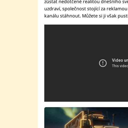
zůstat nedotčené realitou dnešního sv
uzdraví, společnost stojící za reklamo
kanálu stáhnout. Můžete si ji však pusti