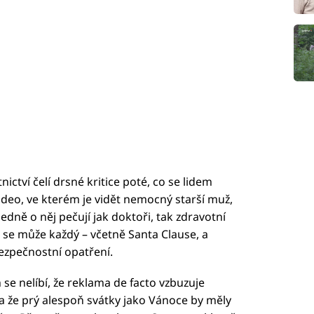
ctví čelí drsné kritice poté, co se lidem
 video, ve kterém je vidět nemocný starší muž,
edně o něj pečují jak doktoři, tak zdravotní
it se může každý – včetně Santa Clause, a
ezpečnostní opatření.
 se nelíbí, že reklama de facto vzbuzuje
tí, a že prý alespoň svátky jako Vánoce by měly