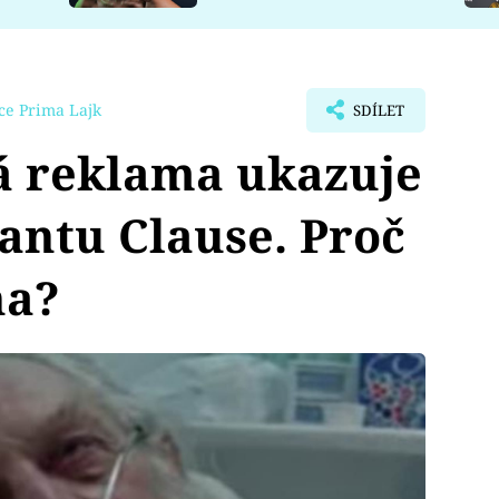
ce Prima Lajk
SDÍLET
 reklama ukazuje
antu Clause. Proč
na?