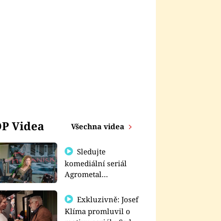
P Videa
Všechna videa
Sledujte
komediální seriál
Agrometal
exkluzivně na
prima+
Exkluzivně: Josef
Klíma promluvil o