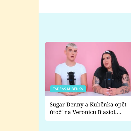
TADEÁŠ KUBĚNKA
Sugar Denny a Kuběnka opět
útočí na Veronicu Biasiol.
Proč je podle nich falešná a
lže o své nevěře?