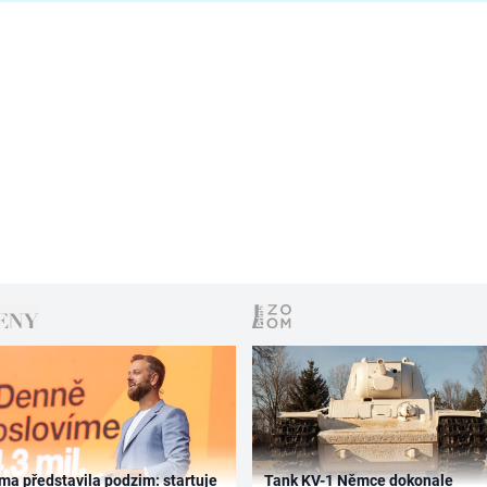
ma představila podzim: startuje
Tank KV-1 Němce dokonale