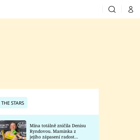
Vyhledávání
Můj 
Prima+
CNN Prima News
Prima Fresh
Prima Living
Prima Zoom
 THE STARS
Prima Lajk
Mína totálně zničila Denisu
Ryndovou. Maminka z
Sledujte nás
jejího zápasení radost