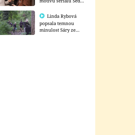
motivu seriálu Sedm
schodů k moci
Linda Rybová
popsala temnou
minulost Sáry ze
seriálu Zákony vlka