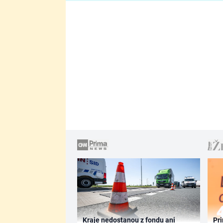
Kraje nedostanou z fondu ani
Pri