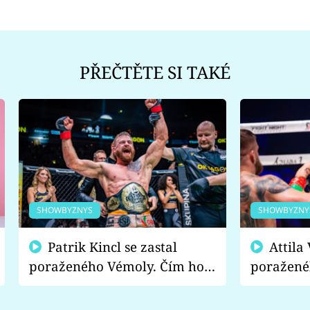
PŘEČTĚTE SI TAKÉ
SHOWBYZNYS
SHOWBYZNY
Patrik Kincl se zastal
Attila Végh podpořil
poraženého Vémoly. Čím ho
poražené
fanoušci naštvali?
chce radě
s vítězem