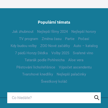
Populární témata
Jak zhubnout
Nejlepší filmy 2024
Nejlepší horory
TV program
Změna času
Partie
Počasí
Kdy budou volby
ZOO Nové začátky
Auto – katalog
7 pádů Honzy Dědka
Volby 2025
Svařené víno
Tatarák podle Pohlreicha
Aloe vera
Pěstování lichořeřišnice
Výpočet ascendentu
Tvarohové knedlíky
Nejlepší palačinky
Švestkový koláč