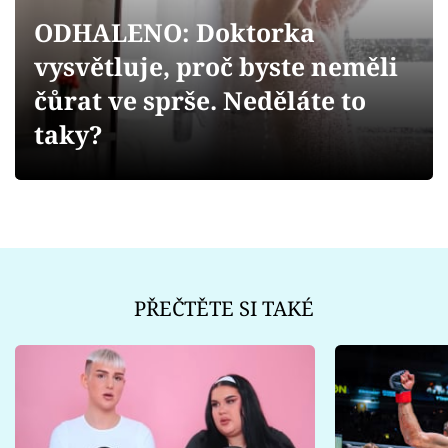
Sex a vztahy
ODHALENO: Doktorka
Videa
vysvětluje, proč byste neměli
čůrat ve sprše. Neděláte to
Sledujte prima+
taky?
Přihlášení
Sledujte nás
PŘEČTĚTE SI TAKÉ