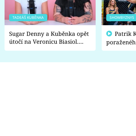
TADEÁŠ KUBĚNKA
SHOWBYZNYS
Sugar Denny a Kuběnka opět
Patrik Kincl se zastal
útočí na Veronicu Biasiol.
poraženéh
Proč je podle nich falešná a
fanoušci n
lže o své nevěře?