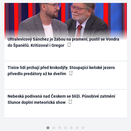
Ultralevicový Sánchez je žábou na prameni, pustil se Vondra
do Španělů. Kritizoval i Gregor
Tisíce lidí prchají před krokodýly. Stoupající keňské jezero
přivedlo predátory až ke dveřím
Nebeská podívaná nad Českem se blíží. Působivé zatmění
Slunce doplní meteorická show