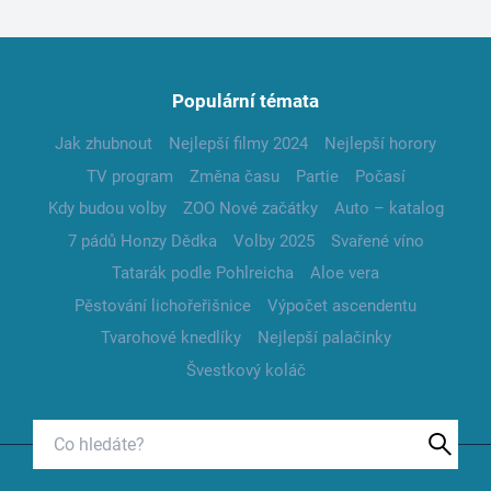
Populární témata
Jak zhubnout
Nejlepší filmy 2024
Nejlepší horory
TV program
Změna času
Partie
Počasí
Kdy budou volby
ZOO Nové začátky
Auto – katalog
7 pádů Honzy Dědka
Volby 2025
Svařené víno
Tatarák podle Pohlreicha
Aloe vera
Pěstování lichořeřišnice
Výpočet ascendentu
Tvarohové knedlíky
Nejlepší palačinky
Švestkový koláč