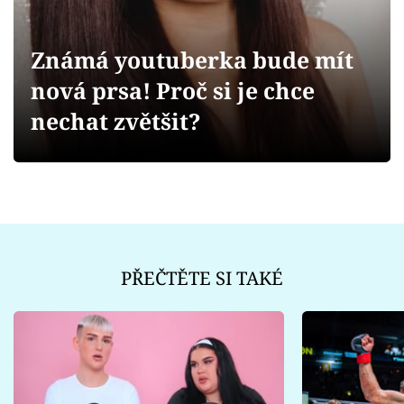
Sex a vztahy
Videa
Známá youtuberka bude mít
nová prsa! Proč si je chce
Sledujte prima+
nechat zvětšit?
Přihlášení
Sledujte nás
PŘEČTĚTE SI TAKÉ