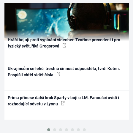
Hráči bojují proti vypínání videoher. Tvoříme precedent i pro
fyzický svět, říká Gregorová
Ukrajincům se lehčí trestná činnost odpouštěla, tvrdí Koten.
Pospíšil chtěl vidět čísla
Prima přinese další krok Sparty v boji o LM. Fanoušci uvidí i
rozhodující odvetu v Lyonu