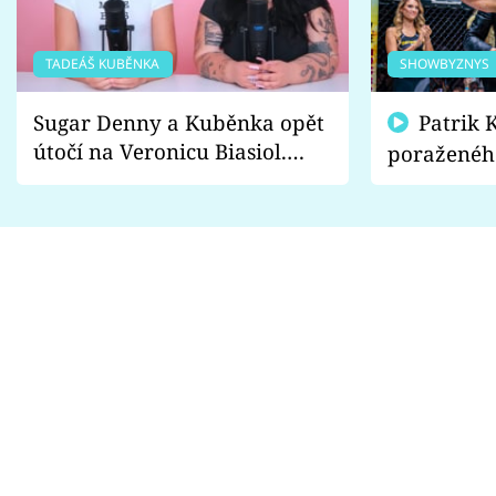
TADEÁŠ KUBĚNKA
SHOWBYZNYS
Sugar Denny a Kuběnka opět
Patrik Kincl se zastal
útočí na Veronicu Biasiol.
poraženéh
Proč je podle nich falešná a
fanoušci n
lže o své nevěře?