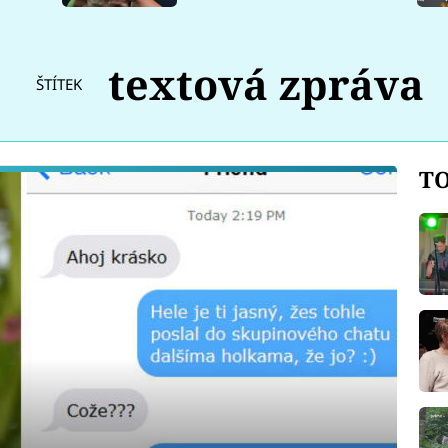
textová zpráva
ŠTÍTEK
TO