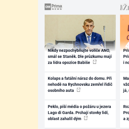
Nikdy nezpochybňujte voliče ANO,
Pri
smál se Staněk. Dle průzkumu mají
Pri
za lídra opozice Babiše
i n
Kolaps a fatální náraz do domu. Při
Ma
nehodě na Rychnovsku zemřel řidič
vž
osobního auta
já,
Peklo, píší média o požáru u jezera
Ro
Lago di Garda. Prchají stovky lidí,
Pr
oblast zahalil dým
a 