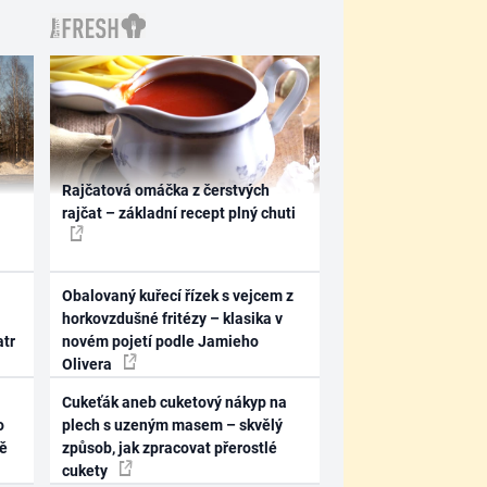
Rajčatová omáčka z čerstvých
rajčat – základní recept plný chuti
Obalovaný kuřecí řízek s vejcem z
horkovzdušné fritézy – klasika v
atr
novém pojetí podle Jamieho
Olivera
Cukeťák aneb cuketový nákyp na
o
plech s uzeným masem – skvělý
ně
způsob, jak zpracovat přerostlé
cukety