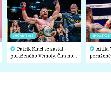
SHOWBYZNYS
SHOWBYZNY
Patrik Kincl se zastal
Attila Végh podpořil
poraženého Vémoly. Čím ho
poražené
fanoušci naštvali?
chce radě
s vítězem