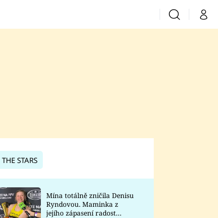
Vyhledávání
Můj 
Prima+
CNN Prima News
Prima Fresh
Prima Living
Prima Zoom
 THE STARS
Prima Lajk
Mína totálně zničila Denisu
Ryndovou. Maminka z
Sledujte nás
jejího zápasení radost