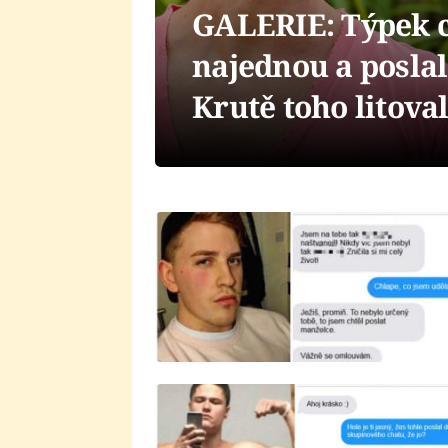
GALERIE: Týpek c
najednou a posla
Krutě toho litova