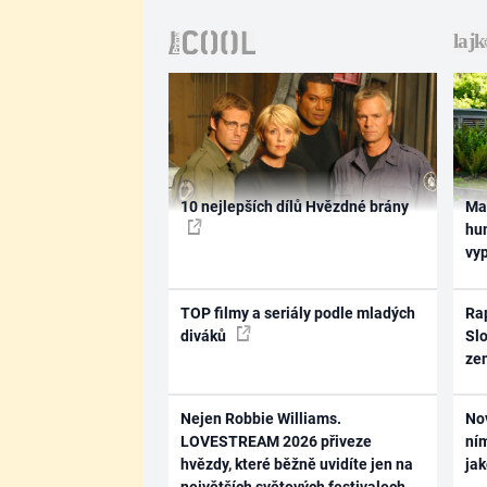
10 nejlepších dílů Hvězdné brány
Ma
hum
vy
TOP filmy a seriály podle mladých
Rap
diváků
Slo
ze
Nejen Robbie Williams.
No
LOVESTREAM 2026 přiveze
ním
hvězdy, které běžně uvidíte jen na
ja