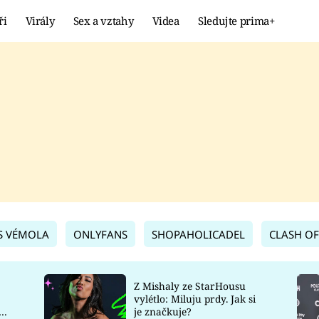
ři
Virály
Sex a vztahy
Videa
Sledujte prima+
Showbyznys
Extrém
VIRÁLY
KURIOZITY
VIDEA
KVÍZY
S VÉMOLA
ONLYFANS
SHOPAHOLICADEL
CLASH OF
Z Mishaly ze StarHousu
vylétlo: Miluju prdy. Jak si
co
je značkuje?