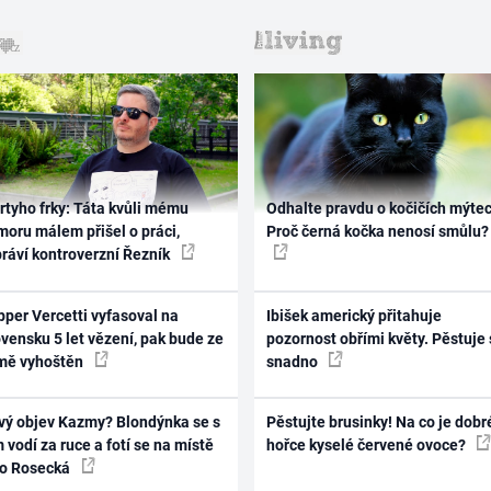
rtyho frky: Táta kvůli mému
Odhalte pravdu o kočičích mýtec
oru málem přišel o práci,
Proč černá kočka nenosí smůlu?
práví kontroverzní Řezník
per Vercetti vyfasoval na
Ibišek americký přitahuje
vensku 5 let vězení, pak bude ze
pozornost obřími květy. Pěstuje 
mě vyhoštěn
snadno
vý objev Kazmy? Blondýnka se s
Pěstujte brusinky! Na co je dobr
 vodí za ruce a fotí se na místě
hořce kyselé červené ovoce?
ko Rosecká