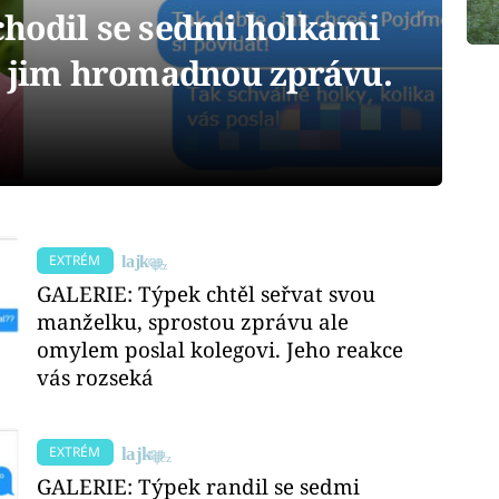
hodil se sedmi holkami
l jim hromadnou zprávu.
l
EXTRÉM
GALERIE: Týpek chtěl seřvat svou
manželku, sprostou zprávu ale
omylem poslal kolegovi. Jeho reakce
vás rozseká
EXTRÉM
GALERIE: Týpek randil se sedmi