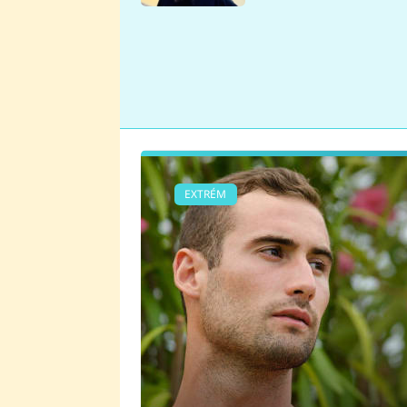
se v Plzni stalo
EXTRÉM