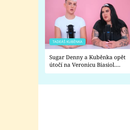
TADEÁŠ KUBĚNKA
Sugar Denny a Kuběnka opět
útočí na Veronicu Biasiol.
Proč je podle nich falešná a
lže o své nevěře?