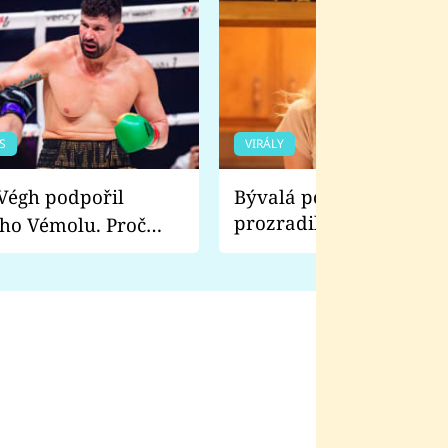
S
VIRÁLY
Bývalá pornoherečka
prozradila, co ji šokova
ho Vémolu. Proč
natáčení Euforie. Vážně
ji zápasit s ním než
bylo drsnější než hanba
 Kinclem?
filmy?