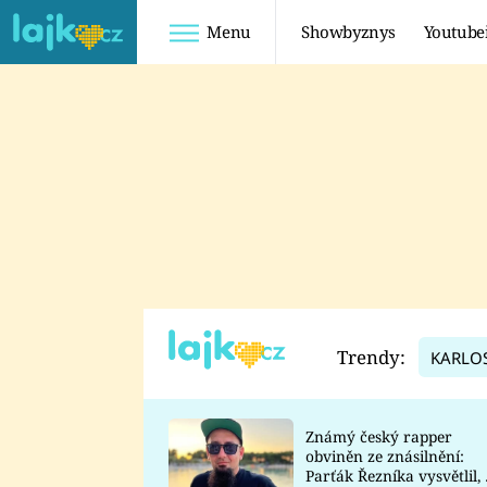
Menu
Showbyznys
Youtube
Youtuberky
Youtubeři
SHOPAHOLICADEL
FATTYPILLOW
ANNA ŠULC
FREESCOOT
SUGAR DENNY
ADAM KAJUMI
LADUŠKA
TADEÁŠ KUBĚNKA
DOMINIKA
DATEL
Trendy:
KARLO
MYSLIVCOVÁ
Známý český rapper
obviněn ze znásilnění:
Parťák Řezníka vysvětlil, 