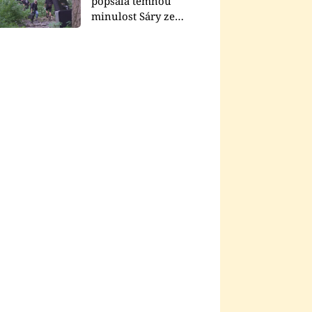
popsala temnou
minulost Sáry ze
seriálu Zákony vlka