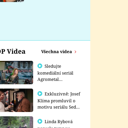
nemá
P Videa
Všechna videa
Sledujte
komediální seriál
Agrometal
exkluzivně na
prima+
Exkluzivně: Josef
Klíma promluvil o
motivu seriálu Sedm
schodů k moci
Linda Rybová