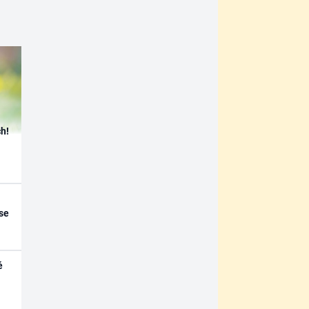
h!
se
é