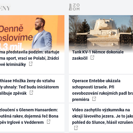
ma představila podzim: startuje
Tank KV-1 Němce dokonale
ma sport, vrací se Polabí, Zrádci
zaskočil
ové kriminálky
thiase Hložka ženy do vztahu
Operace Entebbe ukázala
dy uhnaly: Teď budu iniciátorem
schopnosti Izraele. Při
 slibuje zpěvák
osvobozování rukojmích padl br
premiéra
zloučení s Glenem Hansardem:
Video zachytilo výzkumníka na
outěná rakev, dojemná řeč Bona
okraji lávového jezera. Je to jak
zpěv Irglové s Vedderem
pohled do Slunce, hlásil vzruše