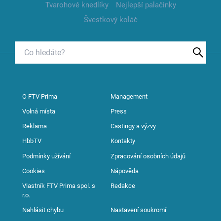
Tvarohové knedlíky
Nejlepší palačinky
Švestkový koláč
O FTV Prima
Management
Volná místa
Press
Reklama
Castingy a výzvy
HbbTV
Kontakty
Podmínky užívání
Zpracování osobních údajů
Cookies
Nápověda
Vlastník FTV Prima spol. s
Redakce
r.o.
Nahlásit chybu
Nastavení soukromí