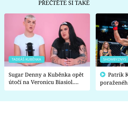
PŘEČTĚTE SI TAKÉ
TADEÁŠ KUBĚNKA
SHOWBYZNYS
Sugar Denny a Kuběnka opět
Patrik Kincl se zastal
útočí na Veronicu Biasiol.
poraženéh
Proč je podle nich falešná a
fanoušci n
lže o své nevěře?