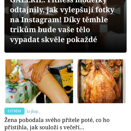
Sex a vztahy
odtajnily, jak vylepšují fotky
Videa
na Instagram! Díky těmhle
trikům bude vaše tělo
Sledujte prima+
vypadat skvěle pokaždé
Přihlášení
Sledujte nás
EXTRÉM
Žena pobodala svého přítele poté, co ho
přistihla, jak souloží s večeří…