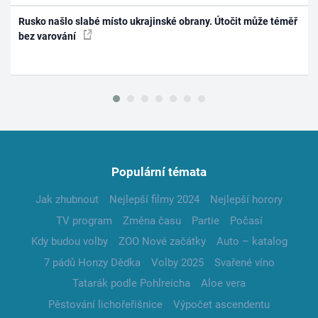
Rusko našlo slabé místo ukrajinské obrany. Útočit může téměř
bez varování
Populární témata
Jak zhubnout
Nejlepší filmy 2024
Nejlepší horory
TV program
Změna času
Partie
Počasí
Kdy budou volby
ZOO Nové začátky
Auto – katalog
7 pádů Honzy Dědka
Volby 2025
Svařené víno
Tatarák podle Pohlreicha
Aloe vera
Pěstování lichořeřišnice
Výpočet ascendentu