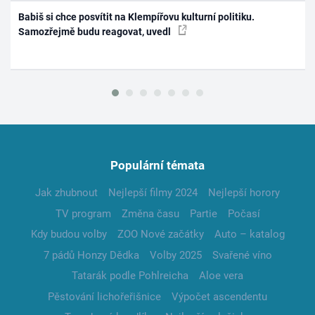
Babiš si chce posvítit na Klempířovu kulturní politiku.
Samozřejmě budu reagovat, uvedl
Populární témata
Jak zhubnout
Nejlepší filmy 2024
Nejlepší horory
TV program
Změna času
Partie
Počasí
Kdy budou volby
ZOO Nové začátky
Auto – katalog
7 pádů Honzy Dědka
Volby 2025
Svařené víno
Tatarák podle Pohlreicha
Aloe vera
Pěstování lichořeřišnice
Výpočet ascendentu