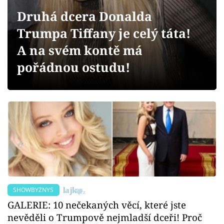
Sex a vztahy
Druhá dcera Donalda
Videa
Trumpa Tiffany je celý táta!
A na svém kontě má
Sledujte prima+
pořádnou ostudu!
Přihlášení
Sledujte nás
SHOWBYZNYS
GALERIE: 10 nečekaných věcí, které jste
nevěděli o Trumpově nejmladší dceři! Proč