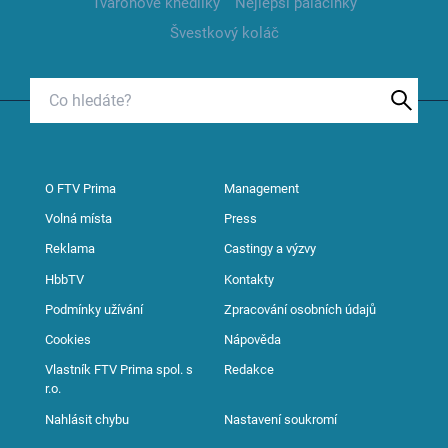
Tvarohové knedlíky
Nejlepší palačinky
Švestkový koláč
O FTV Prima
Management
Volná místa
Press
Reklama
Castingy a výzvy
HbbTV
Kontakty
Podmínky užívání
Zpracování osobních údajů
Cookies
Nápověda
Vlastník FTV Prima spol. s
Redakce
r.o.
Nahlásit chybu
Nastavení soukromí