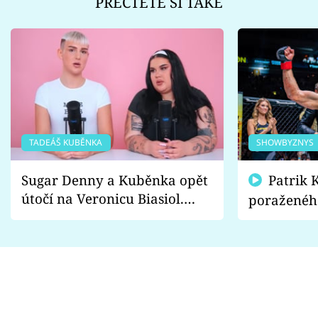
PŘEČTĚTE SI TAKÉ
TADEÁŠ KUBĚNKA
SHOWBYZNYS
Sugar Denny a Kuběnka opět
Patrik Kincl se zastal
útočí na Veronicu Biasiol.
poraženéh
Proč je podle nich falešná a
fanoušci n
lže o své nevěře?