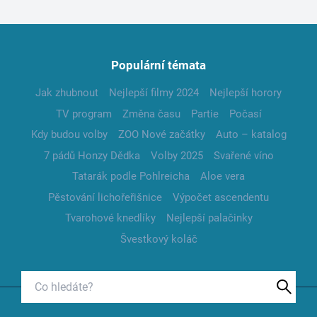
Populární témata
Jak zhubnout
Nejlepší filmy 2024
Nejlepší horory
TV program
Změna času
Partie
Počasí
Kdy budou volby
ZOO Nové začátky
Auto – katalog
7 pádů Honzy Dědka
Volby 2025
Svařené víno
Tatarák podle Pohlreicha
Aloe vera
Pěstování lichořeřišnice
Výpočet ascendentu
Tvarohové knedlíky
Nejlepší palačinky
Švestkový koláč