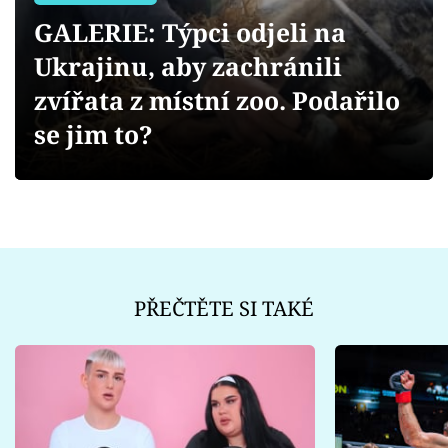
Sex a vztahy
GALERIE: Týpci odjeli na
Videa
Ukrajinu, aby zachránili
zvířata z místní zoo. Podařilo
Sledujte prima+
se jim to?
Přihlášení
Sledujte nás
PŘEČTĚTE SI TAKÉ