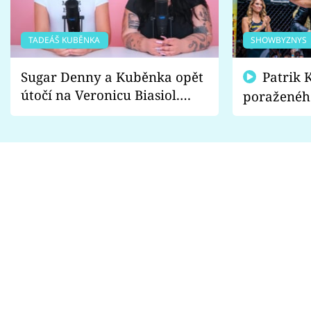
TADEÁŠ KUBĚNKA
SHOWBYZNYS
Sugar Denny a Kuběnka opět
Patrik Kincl se zastal
útočí na Veronicu Biasiol.
poraženéh
Proč je podle nich falešná a
fanoušci n
lže o své nevěře?