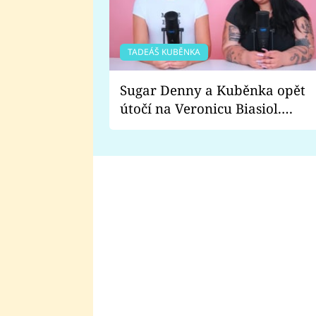
TADEÁŠ KUBĚNKA
Sugar Denny a Kuběnka opět
útočí na Veronicu Biasiol.
Proč je podle nich falešná a
lže o své nevěře?