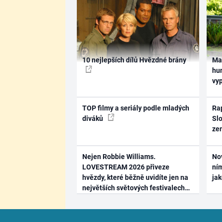
10 nejlepších dílů Hvězdné brány
Ma
hum
vy
TOP filmy a seriály podle mladých
Rap
diváků
Slo
ze
Nejen Robbie Williams.
No
LOVESTREAM 2026 přiveze
ním
hvězdy, které běžně uvidíte jen na
ja
největších světových festivalech