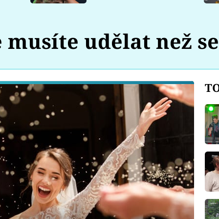
e musíte udělat než s
TO