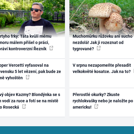
rtyho frky: Táta kvůli mému
Muchomůrku růžovku ani sucho
oru málem přišel o práci,
nezdolá! Jak ji rozeznat od
práví kontroverzní Řezník
tygrované?
per Vercetti vyfasoval na
V srpnu nezapomeňte přesadit
vensku 5 let vězení, pak bude ze
velkokvěté kosatce. Jak na to?
mě vyhoštěn
vý objev Kazmy? Blondýnka se s
Přerostlé okurky? Zkuste
 vodí za ruce a fotí se na místě
rychlokvašky nebo je naložte po
ko Rosecká
americku!