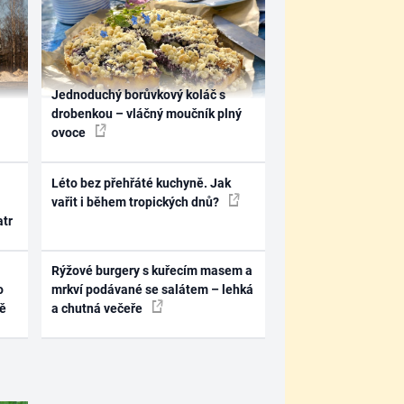
Jednoduchý borůvkový koláč s
drobenkou – vláčný moučník plný
ovoce
Léto bez přehřáté kuchyně. Jak
vařit i během tropických dnů?
atr
Rýžové burgery s kuřecím masem a
o
mrkví podávané se salátem – lehká
ně
a chutná večeře