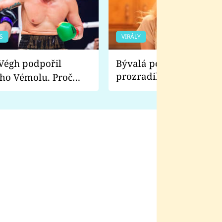
S
VIRÁLY
Bývalá pornoherečka
prozradila, co ji šokova
ho Vémolu. Proč
natáčení Euforie. Vážně
ji zápasit s ním než
bylo drsnější než hanba
 Kinclem?
filmy?