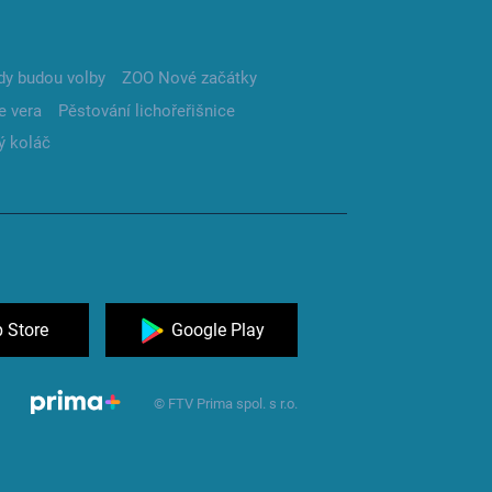
dy budou volby
ZOO Nové začátky
e vera
Pěstování lichořeřišnice
ý koláč
 Store
Google Play
© FTV Prima spol. s r.o.