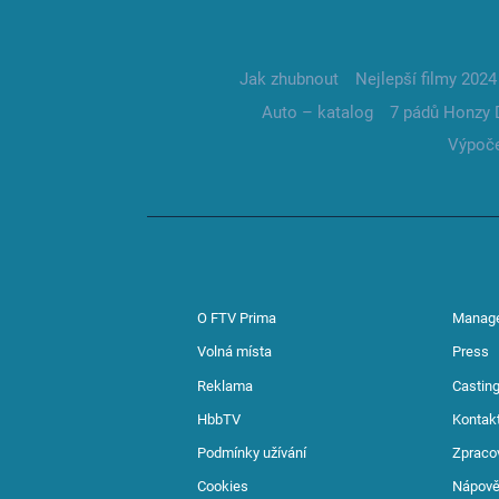
Jak zhubnout
Nejlepší filmy 2024
Auto – katalog
7 pádů Honzy 
Výpoče
O FTV Prima
Manag
Volná místa
Press
Reklama
Casting
HbbTV
Kontak
Podmínky užívání
Zpraco
Cookies
Nápov