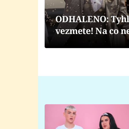
ODHALENO: Tyhle 
vezmete! Na co 