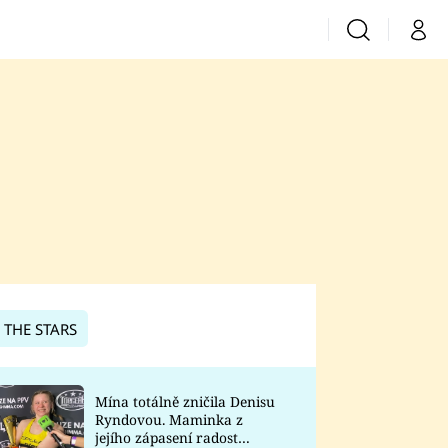
Vyhledávání
Můj 
Prima+
CNN Prima News
Prima Fresh
Prima Living
Prima Zoom
 THE STARS
Prima Lajk
Mína totálně zničila Denisu
Ryndovou. Maminka z
Sledujte nás
jejího zápasení radost