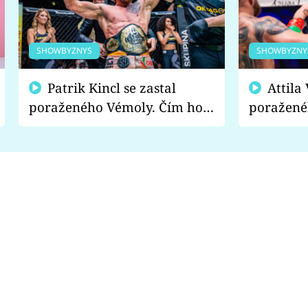
SHOWBYZNYS
SHOWBYZNY
Patrik Kincl se zastal
Attila Végh podpořil
poraženého Vémoly. Čím ho
poražené
fanoušci naštvali?
chce radě
s vítězem