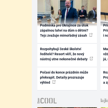
Podmínka pro Ukrajince za útok
Pri
zápalnou lahví na dům s dětmi?
Pri
Tejc zvažuje mimořádný zásah
i n
Rozpohybují české školství
Ma
ředitelé? Resort věří, že nový
vž
nástroj utne nekonečné debaty
já,
Počasí do konce prázdnin může
Ro
překvapit. Detaily prozrazuje
Pr
výhled
a 