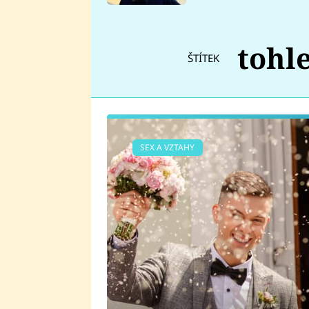
se v Plzni stalo
tohl
ŠTÍTEK
SEX A VZTAHY