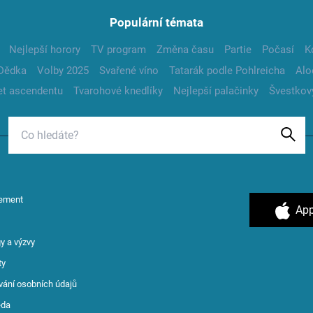
Populární témata
Nejlepší horory
TV program
Změna času
Partie
Počasí
K
Dědka
Volby 2025
Svařené víno
Tatarák podle Pohlreicha
Alo
t ascendentu
Tvarohové knedlíky
Nejlepší palačinky
Švestkov
ement
App
y a výzvy
ty
vání osobních údajů
ěda