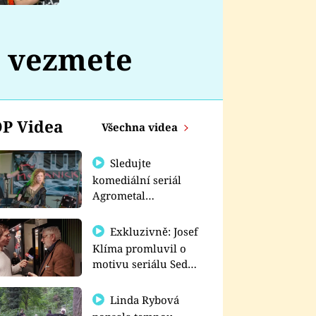
nemá
e vezmete
P Videa
Všechna videa
Sledujte
komediální seriál
Agrometal
exkluzivně na
prima+
Exkluzivně: Josef
Klíma promluvil o
motivu seriálu Sedm
schodů k moci
Linda Rybová