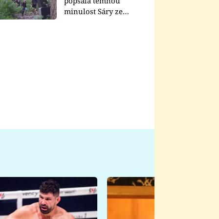
popsala temnou
minulost Sáry ze
seriálu Zákony vlka