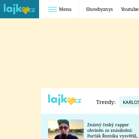
Menu
Showbyznys
Youtube
Youtuberky
Youtubeři
SHOPAHOLICADEL
FATTYPILLOW
ANNA ŠULC
FREESCOOT
SUGAR DENNY
ADAM KAJUMI
LADUŠKA
TADEÁŠ KUBĚNKA
DOMINIKA
DATEL
Trendy:
KARLO
MYSLIVCOVÁ
Známý český rapper
obviněn ze znásilnění:
Parťák Řezníka vysvětlil, 