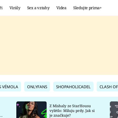
ři
Virály
Sex a vztahy
Videa
Sledujte prima+
Showbyznys
Extrém
VIRÁLY
KURIOZITY
VIDEA
KVÍZY
S VÉMOLA
ONLYFANS
SHOPAHOLICADEL
CLASH OF
Z Mishaly ze StarHousu
vylétlo: Miluju prdy. Jak si
co
je značkuje?