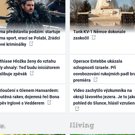
ma představila podzim: startuje
Tank KV-1 Němce dokonale
ma sport, vrací se Polabí, Zrádci
zaskočil
ové kriminálky
thiase Hložka ženy do vztahu
Operace Entebbe ukázala
dy uhnaly: Teď budu iniciátorem
schopnosti Izraele. Při
 slibuje zpěvák
osvobozování rukojmích padl br
premiéra
zloučení s Glenem Hansardem:
Video zachytilo výzkumníka na
outěná rakev, dojemná řeč Bona
okraji lávového jezera. Je to jak
zpěv Irglové s Vedderem
pohled do Slunce, hlásil vzruše