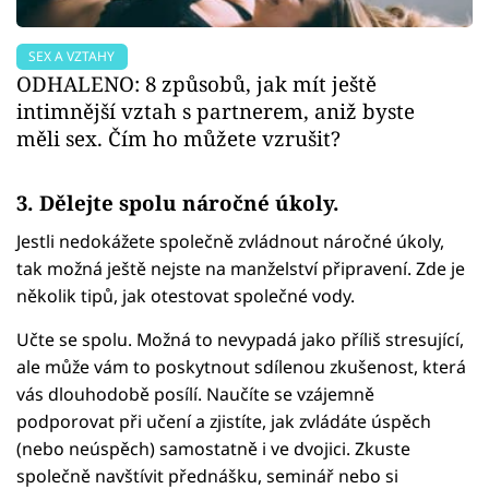
SEX A VZTAHY
ODHALENO: 8 způsobů, jak mít ještě
intimnější vztah s partnerem, aniž byste
měli sex. Čím ho můžete vzrušit?
3. Dělejte spolu náročné úkoly.
Jestli nedokážete společně zvládnout náročné úkoly,
tak možná ještě nejste na manželství připravení. Zde je
několik tipů, jak otestovat společné vody.
Učte se spolu. Možná to nevypadá jako příliš stresující,
ale může vám to poskytnout sdílenou zkušenost, která
vás dlouhodobě posílí. Naučíte se vzájemně
podporovat při učení a zjistíte, jak zvládáte úspěch
(nebo neúspěch) samostatně i ve dvojici. Zkuste
společně navštívit přednášku, seminář nebo si