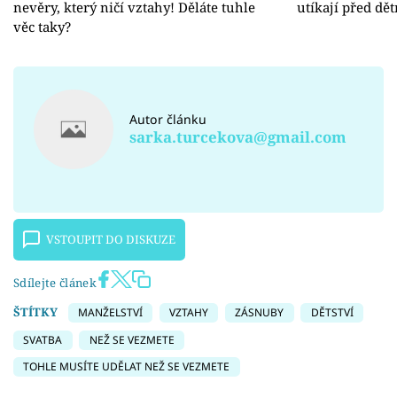
nevěry, který ničí vztahy! Děláte tuhle
utíkají před dě
věc taky?
Autor článku
sarka.turcekova@gmail.com
VSTOUPIT DO DISKUZE
Sdílejte článek
ŠTÍTKY
MANŽELSTVÍ
VZTAHY
ZÁSNUBY
DĚTSTVÍ
SVATBA
NEŽ SE VEZMETE
TOHLE MUSÍTE UDĚLAT NEŽ SE VEZMETE