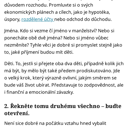
důvodem rozchodu. Promluvte si o svých
ekonomických plánech a cílech, jako je hypotéka,
úspory,
rozdělené účty
nebo odchod do důchodu.
Jména. Kdo si vezme čí jméno v manželství? Nebo si
ponecháte obě dvě jména? Nebo si jméno vůbec
nezměníte? Tyhle věci je dobré si promyslet stejně jako
to, jaké příjmení budou mít děti.
Děti. To, jestli si přejete oba dva děti, případně kolik jich
má být, by mělo být také předem prodiskutováno. Jde
o velký krok, který výrazně ovlivní, jakým směrem se
bude váš život ubírat. Představuje to zodpovědnost, ale
i finanční a emocionální závazky.
2. Řekněte tomu druhému všechno – buďte
otevření.
Není sice dobré na počátku vztahu hned vybalit