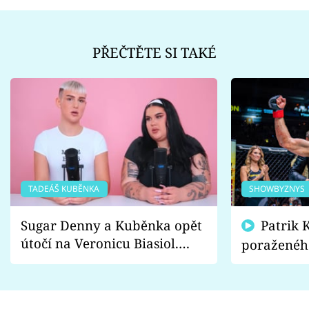
PŘEČTĚTE SI TAKÉ
TADEÁŠ KUBĚNKA
SHOWBYZNYS
Sugar Denny a Kuběnka opět
Patrik Kincl se zastal
útočí na Veronicu Biasiol.
poraženéh
Proč je podle nich falešná a
fanoušci n
lže o své nevěře?