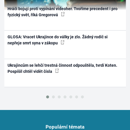
Hráči bojují proti vypínání videoher. Tvoříme precedent i pro
fyzický svět, říká Gregorová
GLOSA: Vracet Ukrajince do války je zlo. Žádný rodič si
nepřeje smrt syna v zákopu
Ukrajincům se lehčí trestná činnost odpouštěla, tvrdí Koten.
Pospíšil chtěl vidět čísla
Populární témata