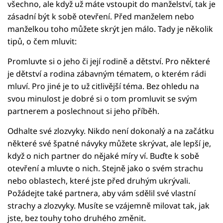
všechno, ale když už máte vstoupit do manželství, tak je
zásadní být k sobě otevření. Před manželem nebo
manželkou toho můžete skrýt jen málo. Tady je několik
tipů, o čem mluvit:
Promluvte si o jeho či její rodině a dětství. Pro některé
je dětství a rodina zábavným tématem, o kterém rádi
mluví. Pro jiné je to už citlivější téma. Bez ohledu na
svou minulost je dobré si o tom promluvit se svým
partnerem a poslechnout si jeho příběh.
Odhalte své zlozvyky. Nikdo není dokonalý a na začátku
některé své špatné návyky můžete skrývat, ale lepší je,
když o nich partner do nějaké míry ví. Buďte k sobě
otevření a mluvte o nich. Stejně jako o svém strachu
nebo oblastech, které jste před druhým ukrývali.
Požádejte také partnera, aby vám sdělil své vlastní
strachy a zlozvyky. Musíte se vzájemně milovat tak, jak
jste, bez touhy toho druhého změnit.