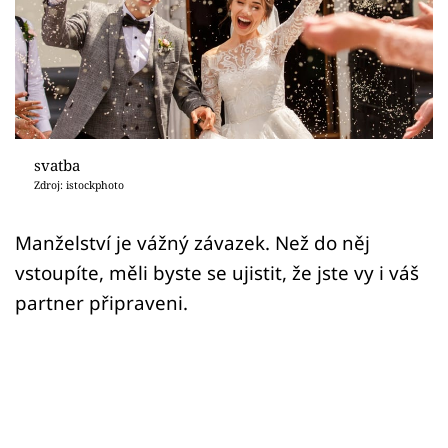
Sex a vztahy
Videa
Sledujte prima+
Přihlášení
svatba
Zdroj: istockphoto
Sledujte nás
Manželství je vážný závazek. Než do něj
vstoupíte, měli byste se ujistit, že jste vy i váš
partner připraveni.