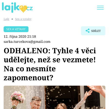
Lajk
■
Sex a vztahy
Trendy:
KARLOS VÉMOLA
ONLYFANS
SEX A VZTAHY
SDÍLET
SHOPAHOLICADEL
CLASH OF THE STARS
12. října 2020 21:18
sarka.turcekova@gmail.com
ODHALENO: Tyhle 4 věci
udělejte, než se vezmete!
Témata
Na co nesmíte
Showbyznys
zapomenout?
Youtubeři
Virály