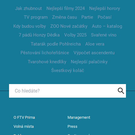
Jak zhubnout
Nejlepší filmy 2024
Nejlepší horory
TV program
Změna času
Partie
Počasí
Kdy budou volby
ZOO Nové začátky
Auto – katalog
7 pádů Honzy Dědka
Volby 2025
Svařené víno
Tatarák podle Pohlreicha
Aloe vera
Pěstování lichořeřišnice
Výpočet ascendentu
Tvarohové knedlíky
Nejlepší palačinky
Švestkový koláč
O FTV Prima
Management
Volná místa
Press