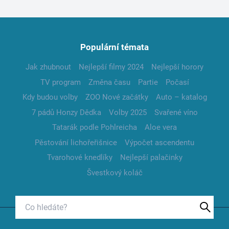
Populární témata
Jak zhubnout
Nejlepší filmy 2024
Nejlepší horory
TV program
Změna času
Partie
Počasí
Kdy budou volby
ZOO Nové začátky
Auto – katalog
7 pádů Honzy Dědka
Volby 2025
Svařené víno
Tatarák podle Pohlreicha
Aloe vera
Pěstování lichořeřišnice
Výpočet ascendentu
Tvarohové knedlíky
Nejlepší palačinky
Švestkový koláč