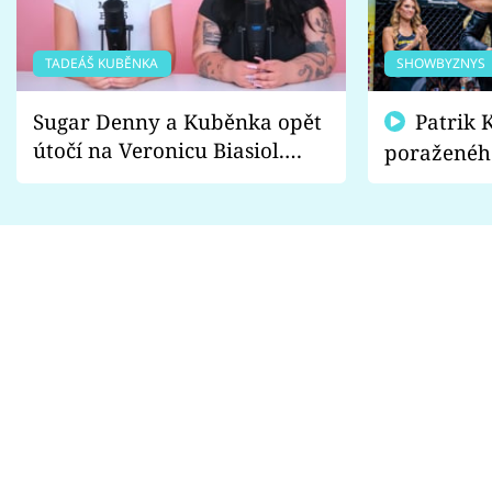
TADEÁŠ KUBĚNKA
SHOWBYZNYS
Sugar Denny a Kuběnka opět
Patrik Kincl se zastal
útočí na Veronicu Biasiol.
poraženéh
Proč je podle nich falešná a
fanoušci n
lže o své nevěře?