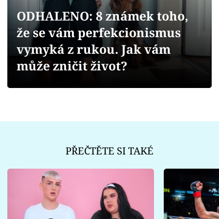
Sex a vztahy
ODHALENO: 8 známek toho,
Videa
že se vám perfekcionismus
vymyká z rukou. Jak vám
Sledujte prima+
může zničit život?
Přihlášení
Sledujte nás
PŘEČTĚTE SI TAKÉ