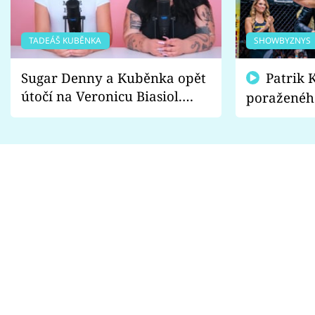
TADEÁŠ KUBĚNKA
SHOWBYZNYS
Sugar Denny a Kuběnka opět
Patrik Kincl se zastal
útočí na Veronicu Biasiol.
poraženéh
Proč je podle nich falešná a
fanoušci n
lže o své nevěře?