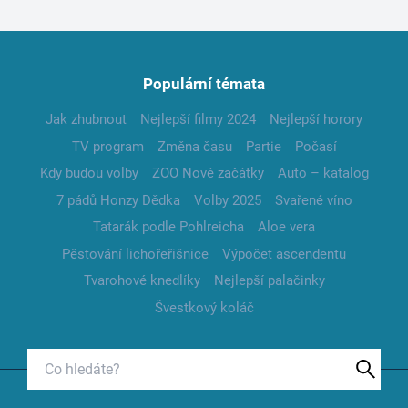
Populární témata
Jak zhubnout
Nejlepší filmy 2024
Nejlepší horory
TV program
Změna času
Partie
Počasí
Kdy budou volby
ZOO Nové začátky
Auto – katalog
7 pádů Honzy Dědka
Volby 2025
Svařené víno
Tatarák podle Pohlreicha
Aloe vera
Pěstování lichořeřišnice
Výpočet ascendentu
Tvarohové knedlíky
Nejlepší palačinky
Švestkový koláč