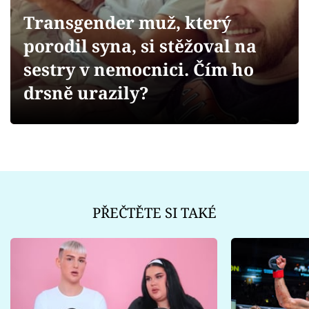
Sex a vztahy
Transgender muž, který
Videa
porodil syna, si stěžoval na
sestry v nemocnici. Čím ho
Sledujte prima+
drsně urazily?
Přihlášení
Sledujte nás
PŘEČTĚTE SI TAKÉ