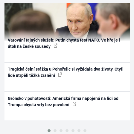
Varování tajných služeb: Putin chystá test NATO. Ve hře je i
útok na české sousedy
Tragická čelní srážka u Pohořelic si vyžádala dva životy. Čtyři
lidé utrpěli těžká zranění
Grónsko v pohotovosti: Americká firma napojená na lidi od
Trumpa chystá vrty bez povolení