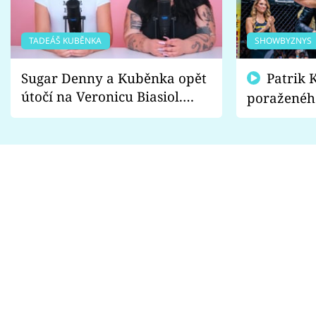
TADEÁŠ KUBĚNKA
SHOWBYZNYS
Sugar Denny a Kuběnka opět
Patrik Kincl se zastal
útočí na Veronicu Biasiol.
poraženéh
Proč je podle nich falešná a
fanoušci n
lže o své nevěře?