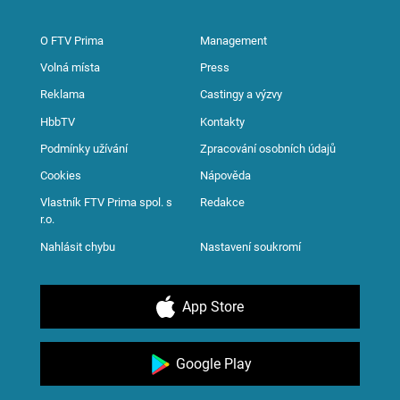
O FTV Prima
Management
Volná místa
Press
Reklama
Castingy a výzvy
HbbTV
Kontakty
Podmínky užívání
Zpracování osobních údajů
Cookies
Nápověda
Vlastník FTV Prima spol. s
Redakce
r.o.
Nahlásit chybu
Nastavení soukromí
App Store
Google Play