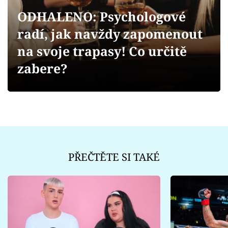
Sex a vztahy
ODHALENO: Psychologové
Videa
radí, jak navždy zapomenout
na svoje trapasy! Co určitě
Sledujte prima+
zabere?
Přihlášení
Sledujte nás
PŘEČTĚTE SI TAKÉ