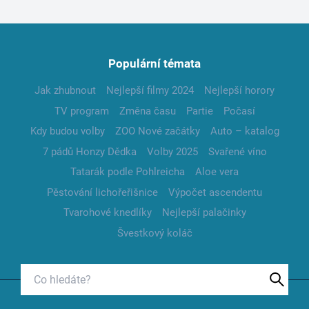
Populární témata
Jak zhubnout
Nejlepší filmy 2024
Nejlepší horory
TV program
Změna času
Partie
Počasí
Kdy budou volby
ZOO Nové začátky
Auto – katalog
7 pádů Honzy Dědka
Volby 2025
Svařené víno
Tatarák podle Pohlreicha
Aloe vera
Pěstování lichořeřišnice
Výpočet ascendentu
Tvarohové knedlíky
Nejlepší palačinky
Švestkový koláč