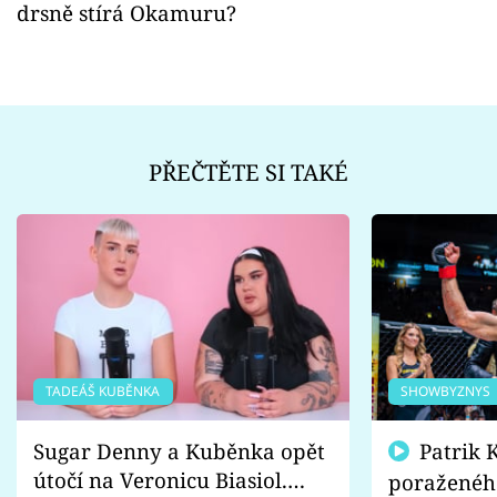
drsně stírá Okamuru?
PŘEČTĚTE SI TAKÉ
TADEÁŠ KUBĚNKA
SHOWBYZNYS
Sugar Denny a Kuběnka opět
Patrik Kincl se zastal
útočí na Veronicu Biasiol.
poraženéh