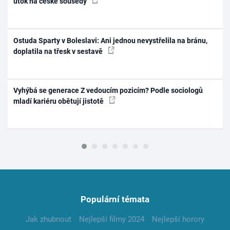
útok na české sousedy
Ostuda Sparty v Boleslavi: Ani jednou nevystřelila na bránu,
doplatila na třesk v sestavě
Vyhýbá se generace Z vedoucím pozicím? Podle sociologů
mladí kariéru obětují jistotě
Populární témata
Jak zhubnout
Nejlepší filmy 2024
Nejlepší horory