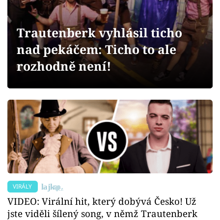
Sex a vztahy
Videa
Trautenberk vyhlásil ticho
nad pekáčem: Ticho to ale
Sledujte prima+
rozhodně není!
Přihlášení
Sledujte nás
VIRÁLY
VIDEO: Virální hit, který dobývá Česko! Už
jste viděli šílený song, v němž Trautenberk