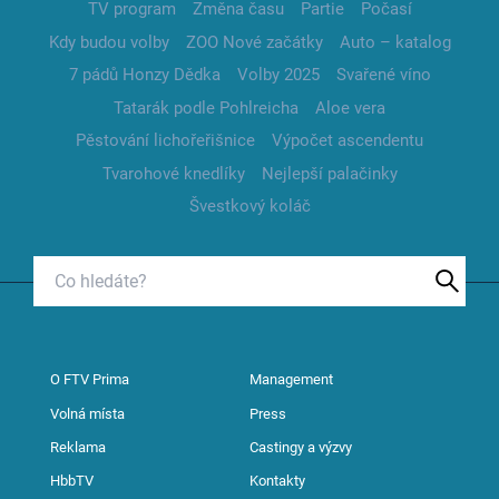
TV program
Změna času
Partie
Počasí
Kdy budou volby
ZOO Nové začátky
Auto – katalog
7 pádů Honzy Dědka
Volby 2025
Svařené víno
Tatarák podle Pohlreicha
Aloe vera
Pěstování lichořeřišnice
Výpočet ascendentu
Tvarohové knedlíky
Nejlepší palačinky
Švestkový koláč
O FTV Prima
Management
Volná místa
Press
Reklama
Castingy a výzvy
HbbTV
Kontakty