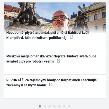
Neodborné, plýtváte penězi, píší umělci Babišovi kvůli
Klempířovi. Ministr kulturní politiku hájí
Muskova megalomanská vize: Největší budova světa bude
vyrábět čipy pro roboty i vesmír
REPORTÁŽ: Za tajemnými hrady do Karpat aneb Fascinující
zříceniny u českých hranic