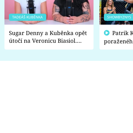
TADEÁŠ KUBĚNKA
SHOWBYZNYS
Sugar Denny a Kuběnka opět
Patrik Kincl se zastal
útočí na Veronicu Biasiol.
poraženéh
Proč je podle nich falešná a
fanoušci n
lže o své nevěře?