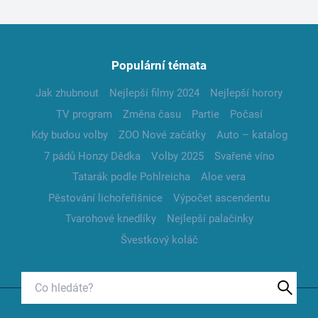
Populární témata
Jak zhubnout
Nejlepší filmy 2024
Nejlepší horory
TV program
Změna času
Partie
Počasí
Kdy budou volby
ZOO Nové začátky
Auto – katalog
7 pádů Honzy Dědka
Volby 2025
Svařené víno
Tatarák podle Pohlreicha
Aloe vera
Pěstování lichořeřišnice
Výpočet ascendentu
Tvarohové knedlíky
Nejlepší palačinky
Švestkový koláč