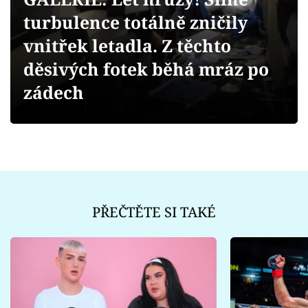
Sex a vztahy
turbulence totálně zničily
Videa
vnitřek letadla. Z těchto
děsivých fotek běhá mráz po
Sledujte prima+
zádech
Přihlášení
Sledujte nás
PŘEČTĚTE SI TAKÉ