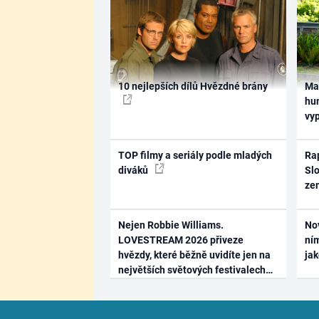
10 nejlepších dílů Hvězdné brány
Ma
hum
vy
TOP filmy a seriály podle mladých
Rap
diváků
Slo
ze
Nejen Robbie Williams.
No
LOVESTREAM 2026 přiveze
ním
hvězdy, které běžně uvidíte jen na
ja
největších světových festivalech