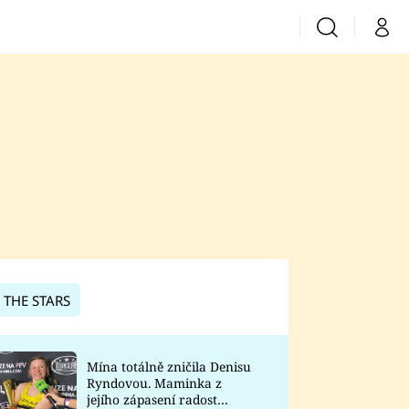
Vyhledávání
Můj 
Prima+
CNN Prima News
Prima Fresh
Prima Living
Prima Zoom
 THE STARS
Prima Lajk
Mína totálně zničila Denisu
Ryndovou. Maminka z
Sledujte nás
jejího zápasení radost