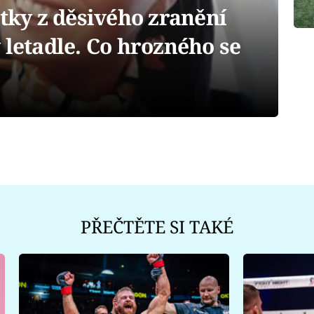
otky z děsivého zranění
 letadle. Co hrozného se
PŘEČTĚTE SI TAKÉ