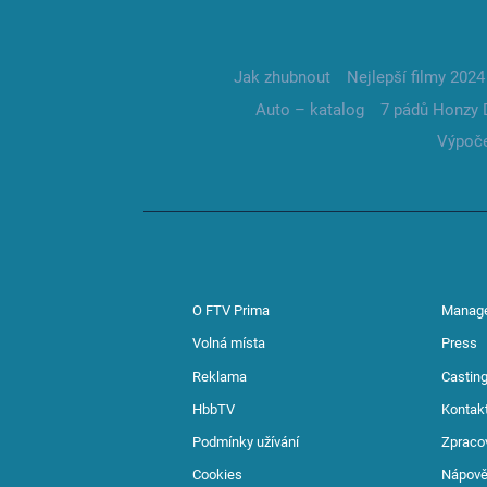
Jak zhubnout
Nejlepší filmy 2024
Auto – katalog
7 pádů Honzy 
Výpoče
O FTV Prima
Manag
Volná místa
Press
Reklama
Casting
HbbTV
Kontak
Podmínky užívání
Zpraco
Cookies
Nápov