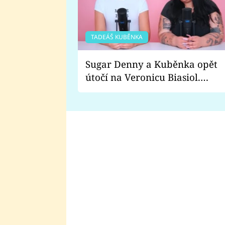
TADEÁŠ KUBĚNKA
Sugar Denny a Kuběnka opět
útočí na Veronicu Biasiol.
Proč je podle nich falešná a
lže o své nevěře?