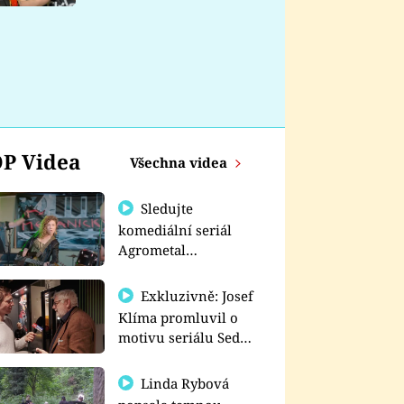
nemá
P Videa
Všechna videa
Sledujte
komediální seriál
Agrometal
exkluzivně na
prima+
Exkluzivně: Josef
Klíma promluvil o
motivu seriálu Sedm
schodů k moci
Linda Rybová