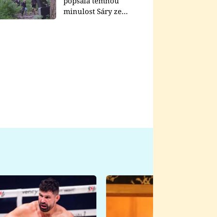
popsala temnou
minulost Sáry ze
seriálu Zákony vlka