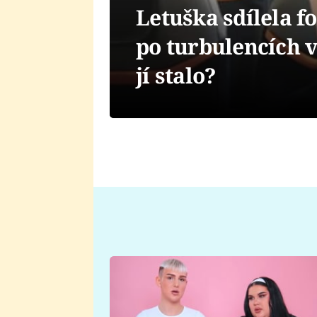
Letuška sdílela f
po turbulencích v
jí stalo?