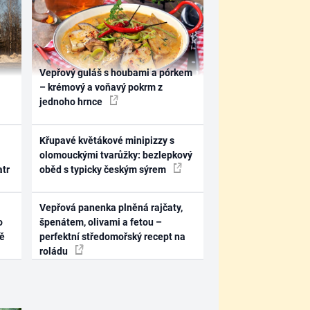
Vepřový guláš s houbami a pórkem
– krémový a voňavý pokrm z
jednoho hrnce
Křupavé květákové minipizzy s
olomouckými tvarůžky: bezlepkový
atr
oběd s typicky českým sýrem
Vepřová panenka plněná rajčaty,
o
špenátem, olivami a fetou –
ně
perfektní středomořský recept na
roládu