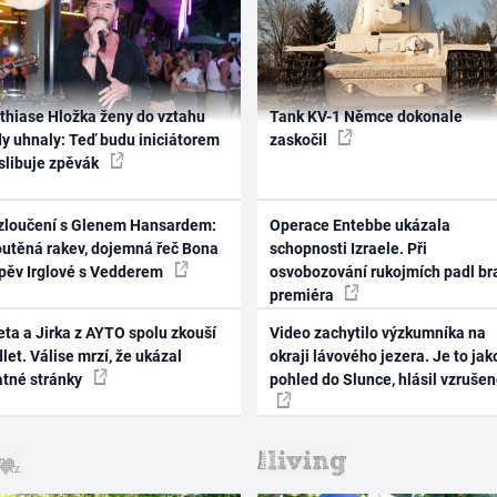
thiase Hložka ženy do vztahu
Tank KV-1 Němce dokonale
dy uhnaly: Teď budu iniciátorem
zaskočil
 slibuje zpěvák
zloučení s Glenem Hansardem:
Operace Entebbe ukázala
outěná rakev, dojemná řeč Bona
schopnosti Izraele. Při
zpěv Irglové s Vedderem
osvobozování rukojmích padl br
premiéra
ta a Jirka z AYTO spolu zkouší
Video zachytilo výzkumníka na
let. Válise mrzí, že ukázal
okraji lávového jezera. Je to jak
atné stránky
pohled do Slunce, hlásil vzruše