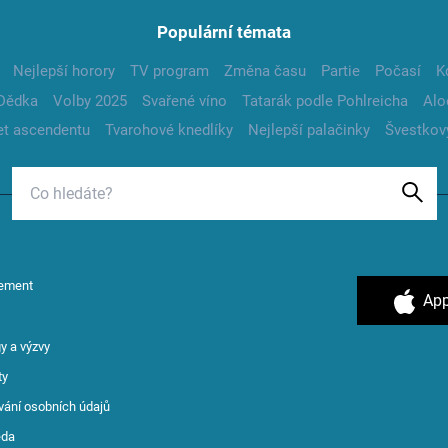
Populární témata
Nejlepší horory
TV program
Změna času
Partie
Počasí
K
Dědka
Volby 2025
Svařené víno
Tatarák podle Pohlreicha
Alo
t ascendentu
Tvarohové knedlíky
Nejlepší palačinky
Švestkov
ement
App
y a výzvy
ty
vání osobních údajů
ěda