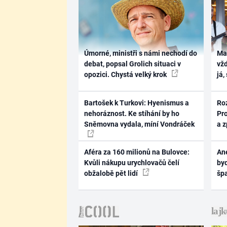
Úmorné, ministři s námi nechodí do
Ma
debat, popsal Grolich situaci v
vž
opozici. Chystá velký krok
já,
Bartošek k Turkovi: Hyenismus a
Ro
nehoráznost. Ke stíhání by ho
Pr
Sněmovna vydala, míní Vondráček
a 
Aféra za 160 milionů na Bulovce:
Ane
Kvůli nákupu urychlovačů čelí
byd
obžalobě pět lidí
šp