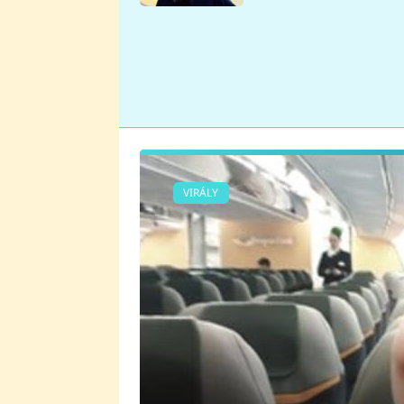
se v Plzni stalo
VIRÁLY