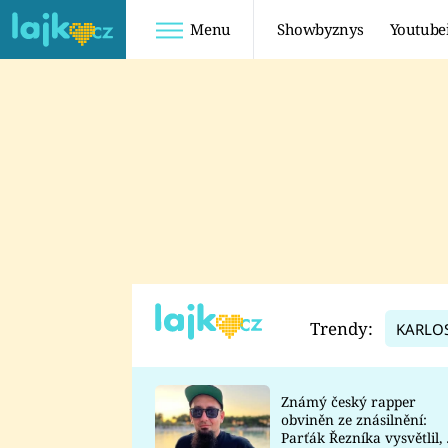
Menu
Showbyznys
Youtube
Youtuberky
Youtubeři
SHOPAHOLICADEL
FATTYPILLOW
ANNA ŠULC
FREESCOOT
SUGAR DENNY
ADAM KAJUMI
LADUŠKA
TADEÁŠ KUBĚNKA
DOMINIKA
DATEL
Trendy:
KARLO
MYSLIVCOVÁ
Známý český rapper
obviněn ze znásilnění:
Parťák Řezníka vysvětlil, 