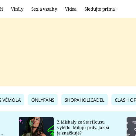
ři
Virály
Sex a vztahy
Videa
Sledujte prima+
Showbyznys
Extrém
VIRÁLY
KURIOZITY
VIDEA
KVÍZY
S VÉMOLA
ONLYFANS
SHOPAHOLICADEL
CLASH OF
Z Mishaly ze StarHousu
vylétlo: Miluju prdy. Jak si
co
je značkuje?