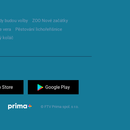
dy budou volby
ZOO Nové začátky
e vera
Pěstování lichořeřišnice
ý koláč
 Store
Google Play
© FTV Prima spol. s r.o.