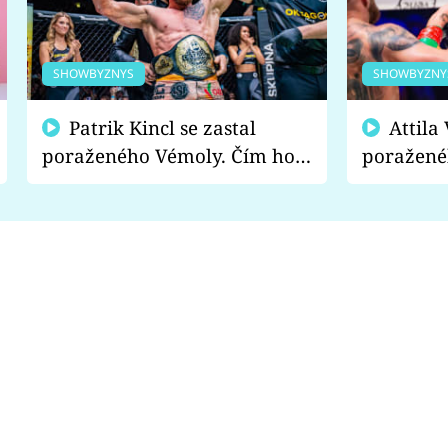
SHOWBYZNYS
SHOWBYZNY
Patrik Kincl se zastal
Attila Végh podpořil
poraženého Vémoly. Čím ho
poražené
fanoušci naštvali?
chce radě
s vítězem