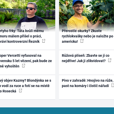
rtyho frky: Táta kvůli mému
Přerostlé okurky? Zkuste
oru málem přišel o práci,
rychlokvašky nebo je naložte po
práví kontroverzní Řezník
americku!
per Vercetti vyfasoval na
Růžová plíseň: Zbavte se jí co
vensku 5 let vězení, pak bude ze
nejdříve! Jak ji zlikvidovat?
mě vyhoštěn
vý objev Kazmy? Blondýnka se s
Pivo v zahradě: Hnojivo na růže,
 vodí za ruce a fotí se na místě
past na komáry i čistič nářadí
ko Rosecká