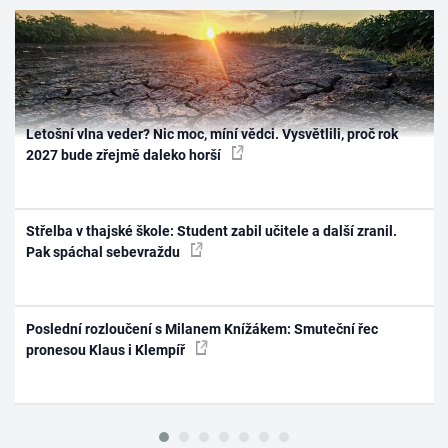
Letošní vlna veder? Nic moc, míní vědci. Vysvětlili, proč rok
2027 bude zřejmě daleko horší
Střelba v thajské škole: Student zabil učitele a další zranil.
Pak spáchal sebevraždu
Poslední rozloučení s Milanem Knížákem: Smuteční řec
pronesou Klaus i Klempíř