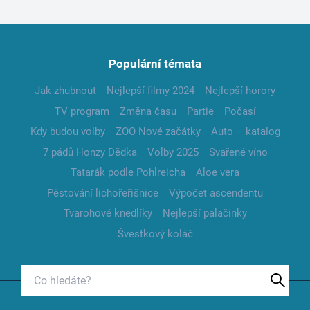
Populární témata
Jak zhubnout
Nejlepší filmy 2024
Nejlepší horory
TV program
Změna času
Partie
Počasí
Kdy budou volby
ZOO Nové začátky
Auto – katalog
7 pádů Honzy Dědka
Volby 2025
Svařené víno
Tatarák podle Pohlreicha
Aloe vera
Pěstování lichořeřišnice
Výpočet ascendentu
Tvarohové knedlíky
Nejlepší palačinky
Švestkový koláč