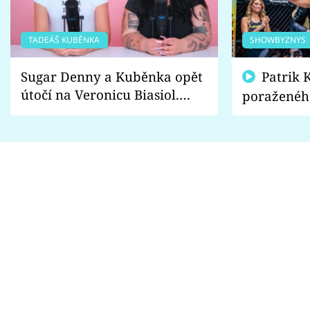
TADEÁŠ KUBĚNKA
SHOWBYZNYS
Sugar Denny a Kuběnka opět
Patrik Kincl se zastal
útočí na Veronicu Biasiol.
poraženéh
Proč je podle nich falešná a
fanoušci n
lže o své nevěře?