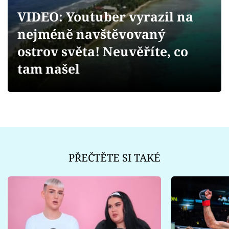
Sex a vztahy
VIDEO: Youtuber vyrazil na
Videa
nejméně navštěvovaný
ostrov světa! Neuvěříte, co
Sledujte prima+
tam našel
Přihlášení
Sledujte nás
PŘEČTĚTE SI TAKÉ