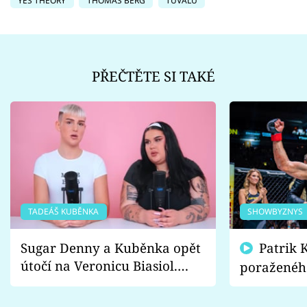
YES THEORY
THOMAS BERG
TUVALU
PŘEČTĚTE SI TAKÉ
TADEÁŠ KUBĚNKA
SHOWBYZNYS
Sugar Denny a Kuběnka opět
Patrik Kincl se zastal
útočí na Veronicu Biasiol.
poraženéh
Proč je podle nich falešná a
fanoušci n
lže o své nevěře?