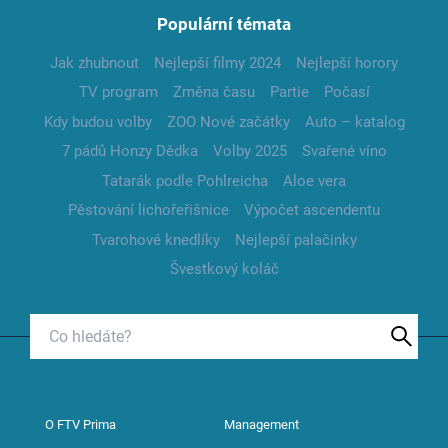
Populární témata
Jak zhubnout
Nejlepší filmy 2024
Nejlepší horory
TV program
Změna času
Partie
Počasí
Kdy budou volby
ZOO Nové začátky
Auto – katalog
7 pádů Honzy Dědka
Volby 2025
Svařené víno
Tatarák podle Pohlreicha
Aloe vera
Pěstování lichořeřišnice
Výpočet ascendentu
Tvarohové knedlíky
Nejlepší palačinky
Švestkový koláč
O FTV Prima
Management