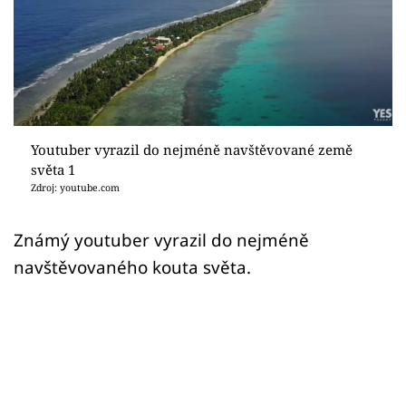
Sex a vztahy
Videa
Sledujte prima+
Přihlášení
Youtuber vyrazil do nejméně navštěvované země
světa 1
Zdroj: youtube.com
Sledujte nás
Známý youtuber vyrazil do nejméně
navštěvovaného kouta světa.