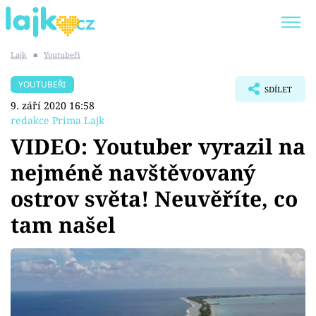
Lajk
■
Youtubeři
Trendy:
KARLOS VÉMOLA
ONLYFANS
YOUTUBEŘI
SDÍLET
SHOPAHOLICADEL
CLASH OF THE STARS
9. září 2020 16:58
redakce Prima Lajk
VIDEO: Youtuber vyrazil na
nejméně navštěvovaný
Témata
ostrov světa! Neuvěříte, co
Showbyznys
tam našel
Youtubeři
Virály