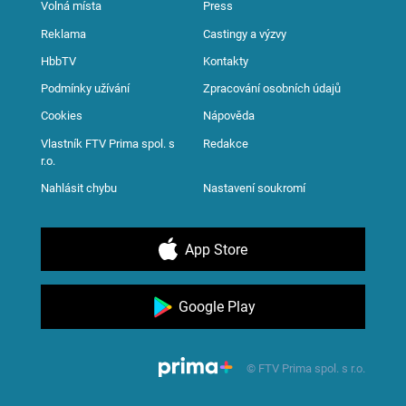
Volná místa
Press
Reklama
Castingy a výzvy
HbbTV
Kontakty
Podmínky užívání
Zpracování osobních údajů
Cookies
Nápověda
Vlastník FTV Prima spol. s
Redakce
r.o.
Nahlásit chybu
Nastavení soukromí
App Store
Google Play
© FTV Prima spol. s r.o.