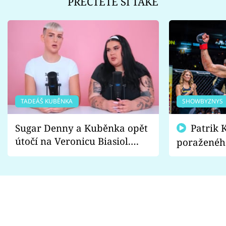
PŘEČTĚTE SI TAKÉ
TADEÁŠ KUBĚNKA
SHOWBYZNYS
Sugar Denny a Kuběnka opět
Patrik Kincl se zastal
útočí na Veronicu Biasiol.
poraženéh
Proč je podle nich falešná a
fanoušci n
lže o své nevěře?