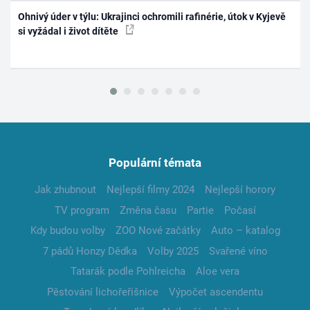
Ohnivý úder v týlu: Ukrajinci ochromili rafinérie, útok v Kyjevě
si vyžádal i život dítěte
Populární témata
Jak zhubnout
Nejlepší filmy 2024
Nejlepší horory
TV program
Změna času
Partie
Počasí
Kdy budou volby
ZOO Nové začátky
Auto – katalog
7 pádů Honzy Dědka
Volby 2025
Svařené víno
Tatarák podle Pohlreicha
Aloe vera
Pěstování lichořeřišnice
Výpočet ascendentu