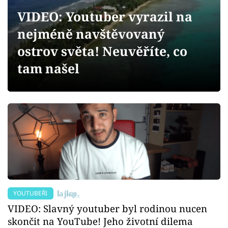
Sex a vztahy
VIDEO: Youtuber vyrazil na
Videa
nejméně navštěvovaný
ostrov světa! Neuvěříte, co
Sledujte prima+
tam našel
Přihlášení
Sledujte nás
YOUTUBEŘI
VIDEO: Slavný youtuber byl rodinou nucen
skončit na YouTube! Jeho životní dilema