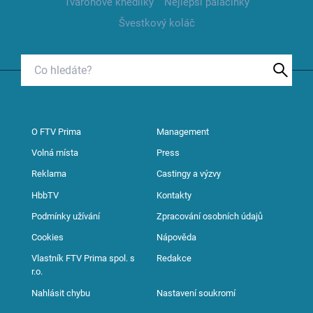
Tvarohové knedlíky
Nejlepší palačinky
Švestkový koláč
O FTV Prima
Management
Volná místa
Press
Reklama
Castingy a výzvy
HbbTV
Kontakty
Podmínky užívání
Zpracování osobních údajů
Cookies
Nápověda
Vlastník FTV Prima spol. s
Redakce
r.o.
Nahlásit chybu
Nastavení soukromí