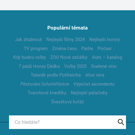
Populární témata
Jak zhubnout
Nejlepší filmy 2024
Nejlepší horory
TV program
Změna času
Partie
Počasí
Kdy budou volby
ZOO Nové začátky
Auto – katalog
7 pádů Honzy Dědka
Volby 2025
Svařené víno
Tatarák podle Pohlreicha
Aloe vera
Pěstování lichořeřišnice
Výpočet ascendentu
Tvarohové knedlíky
Nejlepší palačinky
Švestkový koláč