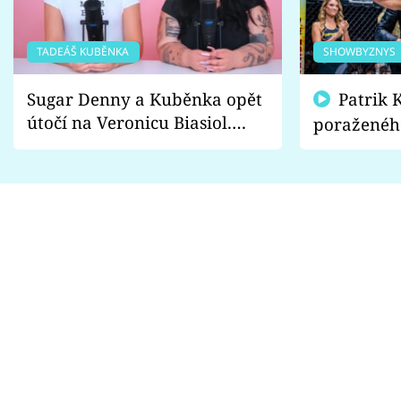
TADEÁŠ KUBĚNKA
SHOWBYZNYS
Sugar Denny a Kuběnka opět
Patrik Kincl se zastal
útočí na Veronicu Biasiol.
poraženéh
Proč je podle nich falešná a
fanoušci n
lže o své nevěře?