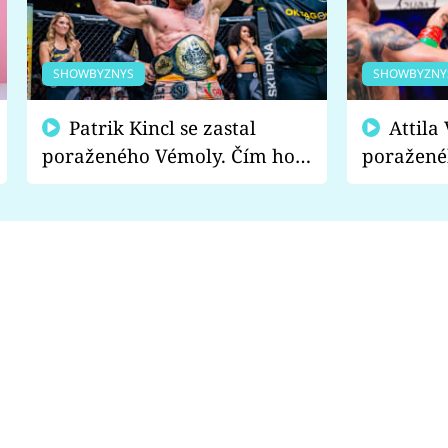
SHOWBYZNYS
SHOWBYZNY
Patrik Kincl se zastal
Attila Végh podpořil
poraženého Vémoly. Čím ho
poražené
fanoušci naštvali?
chce radě
s vítězem