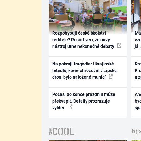
Rozpohybují české školství
Ma
ředitelé? Resort věří, že nový
vž
nástroj utne nekonečné debaty
já,
Na pokraji tragédie: Ukrajinské
Ro
letadlo, které ohrožoval v Lipsku
Pr
dron, bylo naložené municí
a 
Počasí do konce prázdnin může
Ane
překvapit. Detaily prozrazuje
byd
výhled
šp