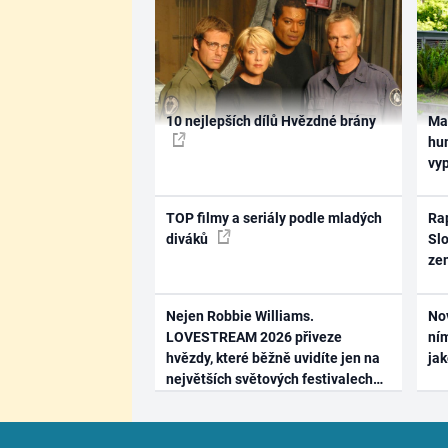
10 nejlepších dílů Hvězdné brány
Ma
hum
vy
TOP filmy a seriály podle mladých
Rap
diváků
Slo
ze
Nejen Robbie Williams.
No
LOVESTREAM 2026 přiveze
ním
hvězdy, které běžně uvidíte jen na
ja
největších světových festivalech