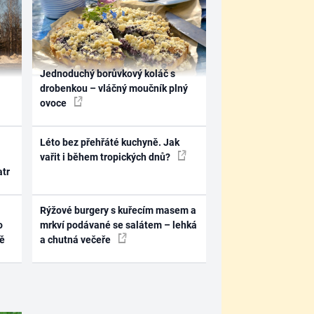
Jednoduchý borůvkový koláč s
drobenkou – vláčný moučník plný
ovoce
Léto bez přehřáté kuchyně. Jak
vařit i během tropických dnů?
atr
Rýžové burgery s kuřecím masem a
o
mrkví podávané se salátem – lehká
ně
a chutná večeře