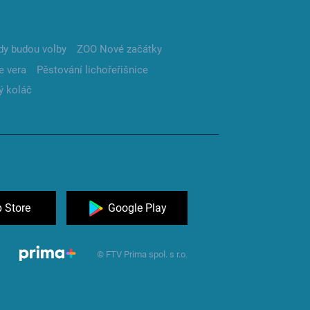
dy budou volby
ZOO Nové začátky
e vera
Pěstování lichořeřišnice
ý koláč
 Store
Google Play
© FTV Prima spol. s r.o.