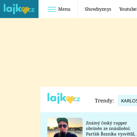
Menu
Showbyznys
Youtube
Youtuberky
Youtubeři
SHOPAHOLICADEL
FATTYPILLOW
ANNA ŠULC
FREESCOOT
SUGAR DENNY
ADAM KAJUMI
LADUŠKA
TADEÁŠ KUBĚNKA
DOMINIKA
DATEL
Trendy:
KARLO
MYSLIVCOVÁ
Známý český rapper
obviněn ze znásilnění:
Parťák Řezníka vysvětlil, 