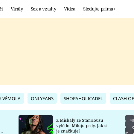
ři
Virály
Sex a vztahy
Videa
Sledujte prima+
Showbyznys
Extrém
VIRÁLY
KURIOZITY
VIDEA
KVÍZY
S VÉMOLA
ONLYFANS
SHOPAHOLICADEL
CLASH OF
Z Mishaly ze StarHousu
vylétlo: Miluju prdy. Jak si
co
je značkuje?