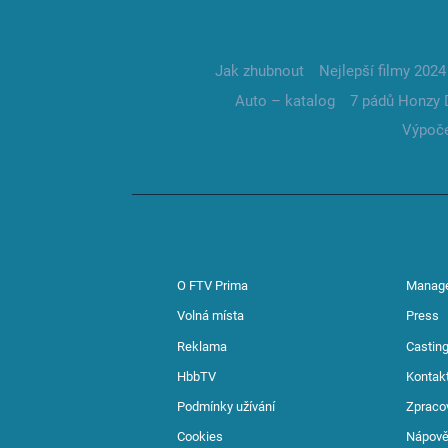
Jak zhubnout
Nejlepší filmy 2024
Auto – katalog
7 pádů Honzy 
Výpoče
O FTV Prima
Manag
Volná místa
Press
Reklama
Casting
HbbTV
Kontak
Podmínky užívání
Zpraco
Cookies
Nápov