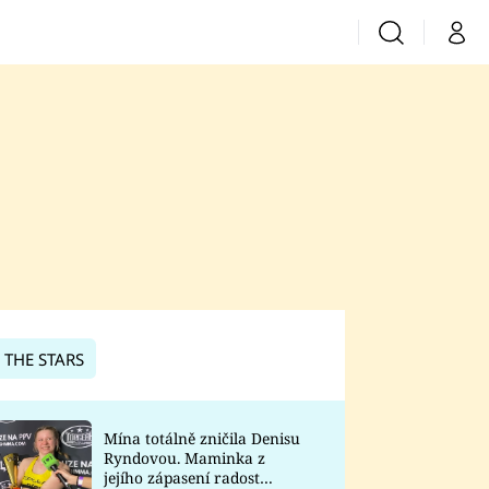
Vyhledávání
Můj 
Prima+
CNN Prima News
Prima Fresh
Prima Living
Prima Zoom
 THE STARS
Prima Lajk
Mína totálně zničila Denisu
Ryndovou. Maminka z
Sledujte nás
jejího zápasení radost