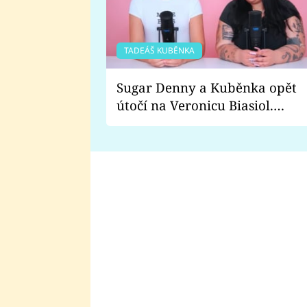
TADEÁŠ KUBĚNKA
Sugar Denny a Kuběnka opět
útočí na Veronicu Biasiol.
Proč je podle nich falešná a
lže o své nevěře?