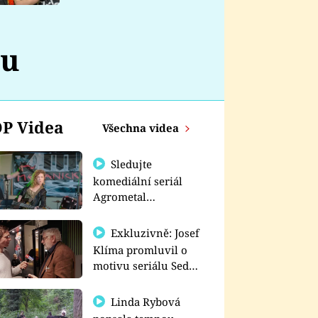
nemá
ru
P Videa
Všechna videa
Sledujte
komediální seriál
Agrometal
exkluzivně na
prima+
Exkluzivně: Josef
Klíma promluvil o
motivu seriálu Sedm
schodů k moci
Linda Rybová