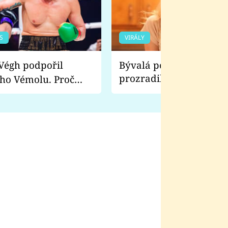
S
VIRÁLY
Bývalá pornoherečka
prozradila, co ji šokova
ho Vémolu. Proč
natáčení Euforie. Vážně
ji zápasit s ním než
bylo drsnější než hanba
 Kinclem?
filmy?