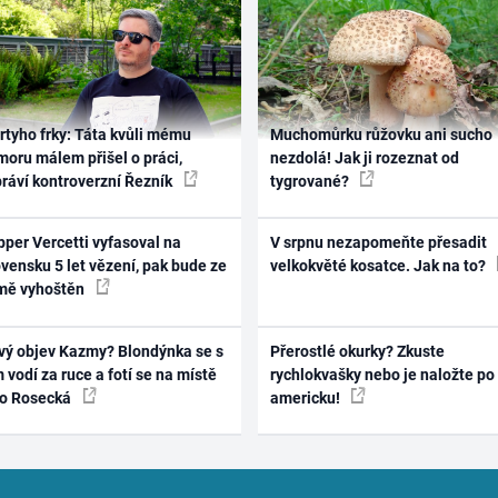
rtyho frky: Táta kvůli mému
Muchomůrku růžovku ani sucho
oru málem přišel o práci,
nezdolá! Jak ji rozeznat od
práví kontroverzní Řezník
tygrované?
per Vercetti vyfasoval na
V srpnu nezapomeňte přesadit
vensku 5 let vězení, pak bude ze
velkokvěté kosatce. Jak na to?
mě vyhoštěn
vý objev Kazmy? Blondýnka se s
Přerostlé okurky? Zkuste
 vodí za ruce a fotí se na místě
rychlokvašky nebo je naložte po
ko Rosecká
americku!