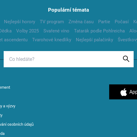
Populární témata
Nejlepší horory
TV program
Změna času
Partie
Počasí
K
Dědka
Volby 2025
Svařené víno
Tatarák podle Pohlreicha
Alo
t ascendentu
Tvarohové knedlíky
Nejlepší palačinky
Švestkov
ement
App
y a výzvy
ty
vání osobních údajů
ěda