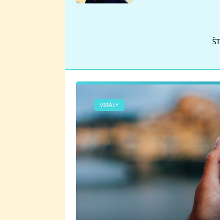
se v Plzni stalo
ŠT
VIRÁLY