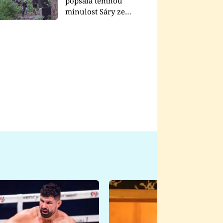
popsala temnou
minulost Sáry ze
seriálu Zákony vlka