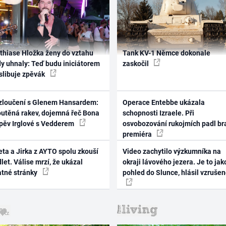
thiase Hložka ženy do vztahu
Tank KV-1 Němce dokonale
dy uhnaly: Teď budu iniciátorem
zaskočil
 slibuje zpěvák
zloučení s Glenem Hansardem:
Operace Entebbe ukázala
outěná rakev, dojemná řeč Bona
schopnosti Izraele. Při
zpěv Irglové s Vedderem
osvobozování rukojmích padl br
premiéra
ta a Jirka z AYTO spolu zkouší
Video zachytilo výzkumníka na
let. Válise mrzí, že ukázal
okraji lávového jezera. Je to jak
atné stránky
pohled do Slunce, hlásil vzruše