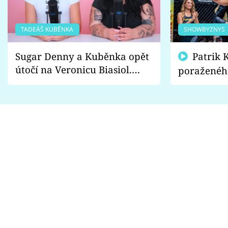
TADEÁŠ KUBĚNKA
SHOWBYZNYS
Sugar Denny a Kuběnka opět
Patrik Kincl se zastal
útočí na Veronicu Biasiol.
poraženéh
Proč je podle nich falešná a
fanoušci n
lže o své nevěře?