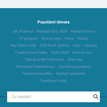
Populární témata
Jak zhubnout
Nejlepší filmy 2024
Nejlepší horory
TV program
Změna času
Partie
Počasí
Kdy budou volby
ZOO Nové začátky
Auto – katalog
7 pádů Honzy Dědka
Volby 2025
Svařené víno
Tatarák podle Pohlreicha
Aloe vera
Pěstování lichořeřišnice
Výpočet ascendentu
Tvarohové knedlíky
Nejlepší palačinky
Švestkový koláč