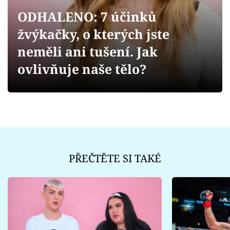
Sex a vztahy
ODHALENO: 7 účinků
Videa
žvýkačky, o kterých jste
neměli ani tušení. Jak
Sledujte prima+
ovlivňuje naše tělo?
Přihlášení
Sledujte nás
PŘEČTĚTE SI TAKÉ