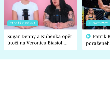
TADEÁŠ KUBĚNKA
SHOWBYZNYS
Sugar Denny a Kuběnka opět
Patrik Kincl se zastal
útočí na Veronicu Biasiol.
poraženéh
Proč je podle nich falešná a
fanoušci n
lže o své nevěře?