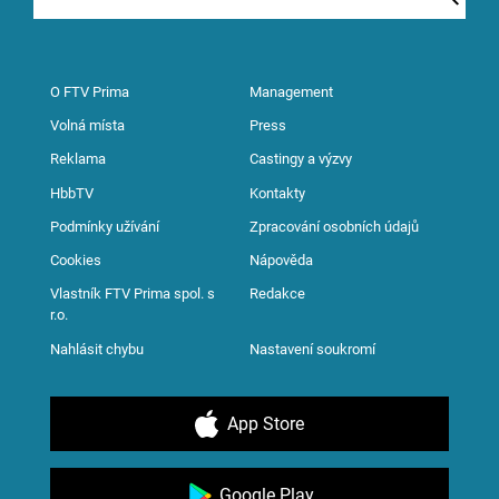
O FTV Prima
Management
Volná místa
Press
Reklama
Castingy a výzvy
HbbTV
Kontakty
Podmínky užívání
Zpracování osobních údajů
Cookies
Nápověda
Vlastník FTV Prima spol. s
Redakce
r.o.
Nahlásit chybu
Nastavení soukromí
App Store
Google Play