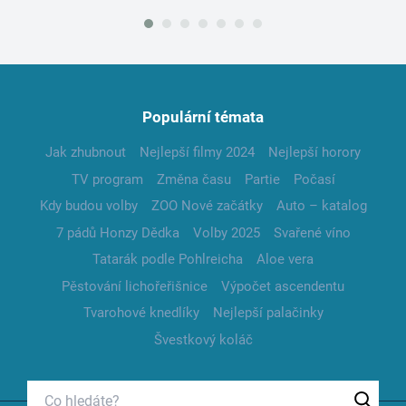
Populární témata
Jak zhubnout
Nejlepší filmy 2024
Nejlepší horory
TV program
Změna času
Partie
Počasí
Kdy budou volby
ZOO Nové začátky
Auto – katalog
7 pádů Honzy Dědka
Volby 2025
Svařené víno
Tatarák podle Pohlreicha
Aloe vera
Pěstování lichořeřišnice
Výpočet ascendentu
Tvarohové knedlíky
Nejlepší palačinky
Švestkový koláč