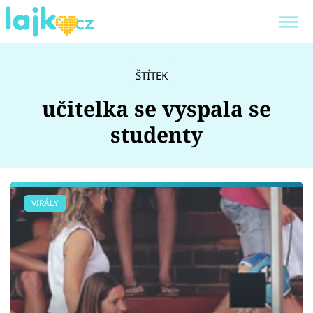
Trendy:
KARLOS VÉMOLA
ONLYFANS
ŠTÍTEK
SHOPAHOLICADEL
CLASH OF THE STARS
učitelka se vyspala se
studenty
Témata
VIRÁLY
Showbyznys
Youtubeři
Virály