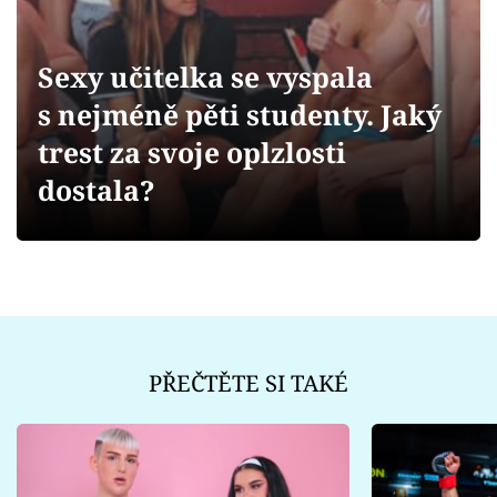
Sex a vztahy
Videa
Sexy učitelka se vyspala
s nejméně pěti studenty. Jaký
Sledujte prima+
trest za svoje oplzlosti
Přihlášení
dostala?
Sledujte nás
PŘEČTĚTE SI TAKÉ