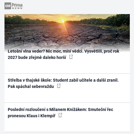
Letošní vlna veder? Nic moc, míní vědci. Vysvětlili, proč rok
2027 bude zřejmě daleko horší
Střelba v thajské škole: Student zabil učitele a další zranil.
Pak spáchal sebevraždu
Poslední rozloučení s Milanem Knížákem: Smuteční řec
pronesou Klaus i Klempíř