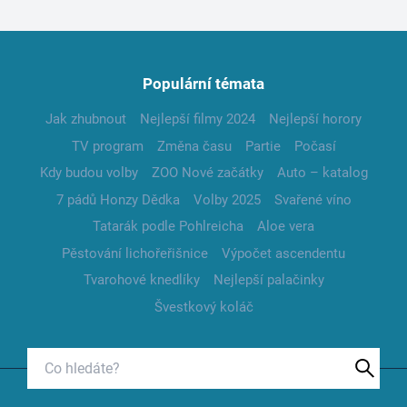
Populární témata
Jak zhubnout
Nejlepší filmy 2024
Nejlepší horory
TV program
Změna času
Partie
Počasí
Kdy budou volby
ZOO Nové začátky
Auto – katalog
7 pádů Honzy Dědka
Volby 2025
Svařené víno
Tatarák podle Pohlreicha
Aloe vera
Pěstování lichořeřišnice
Výpočet ascendentu
Tvarohové knedlíky
Nejlepší palačinky
Švestkový koláč