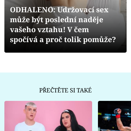
Sex a vztahy
ODHALENO: Udržovací sex
Videa
může být poslední naděje
vašeho vztahu! V čem
Sledujte prima+
spočívá a proč tolik pomůže?
Přihlášení
Sledujte nás
PŘEČTĚTE SI TAKÉ