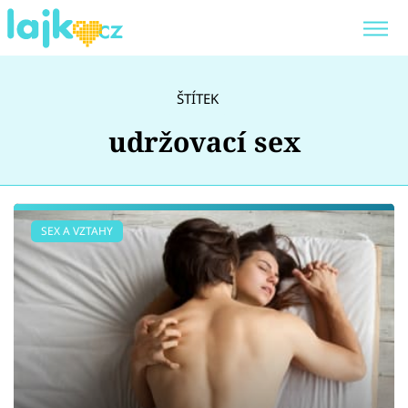
Trendy:
KARLOS VÉMOLA
ONLYFANS
ŠTÍTEK
SHOPAHOLICADEL
CLASH OF THE STARS
udržovací sex
Témata
SEX A VZTAHY
Showbyznys
Youtubeři
Virály