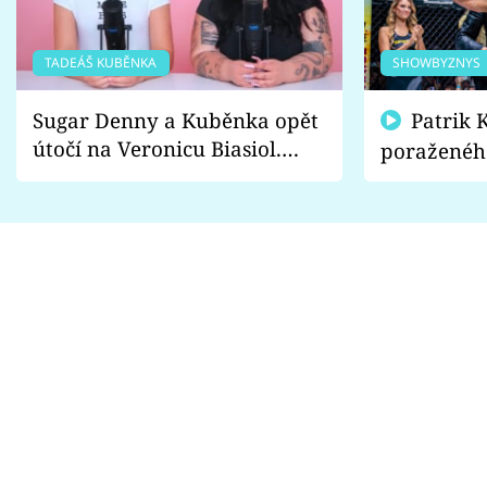
TADEÁŠ KUBĚNKA
SHOWBYZNYS
Sugar Denny a Kuběnka opět
Patrik Kincl se zastal
útočí na Veronicu Biasiol.
poraženéh
Proč je podle nich falešná a
fanoušci n
lže o své nevěře?