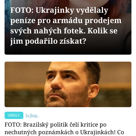
Sex a vztahy
FOTO: Ukrajinky vydělaly
Videa
peníze pro armádu prodejem
svých nahých fotek. Kolik se
Sledujte prima+
jim podařilo získat?
Přihlášení
Sledujte nás
VIRÁLY
FOTO: Brazilský politik čelí kritice po
nechutných poznámkách o Ukrajinkách! Co