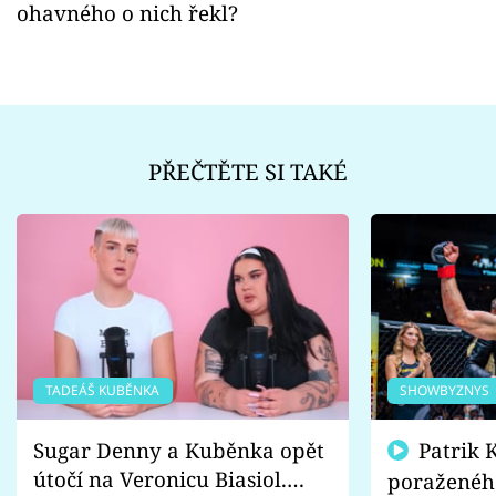
ohavného o nich řekl?
PŘEČTĚTE SI TAKÉ
TADEÁŠ KUBĚNKA
SHOWBYZNYS
Sugar Denny a Kuběnka opět
Patrik Kincl se zastal
útočí na Veronicu Biasiol.
poraženéh