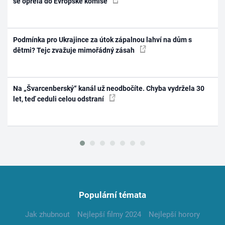
se opřela do Evropské komise
Podmínka pro Ukrajince za útok zápalnou lahví na dům s
dětmi? Tejc zvažuje mimořádný zásah
Na „Švarcenberský“ kanál už neodbočíte. Chyba vydržela 30
let, teď ceduli celou odstraní
Populární témata
Jak zhubnout
Nejlepší filmy 2024
Nejlepší horory