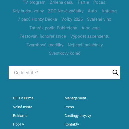
TV program
Změna času
Partie
Počasí
Kdy budou volby
ZOO Nové začátky
Auto – katalog
7 pádů Honzy Dědka
Volby 2025
Svařené víno
Tatarák podle Pohlreicha
Aloe vera
Pěstování lichořeřišnice
Výpočet ascendentu
Tvarohové knedlíky
Nejlepší palačinky
Švestkový koláč
O FTV Prima
Management
Volná místa
Press
Reklama
Castingy a výzvy
HbbTV
Kontakty