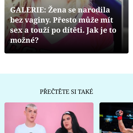
Sex a vztahy
GALERIE: Žena se narodila
Videa
bez vaginy. Přesto může mít
sex a touží po dítěti. Jak je to
Sledujte prima+
možné?
Přihlášení
Sledujte nás
PŘEČTĚTE SI TAKÉ