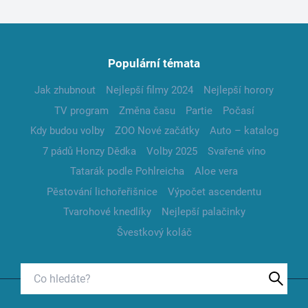
Populární témata
Jak zhubnout
Nejlepší filmy 2024
Nejlepší horory
TV program
Změna času
Partie
Počasí
Kdy budou volby
ZOO Nové začátky
Auto – katalog
7 pádů Honzy Dědka
Volby 2025
Svařené víno
Tatarák podle Pohlreicha
Aloe vera
Pěstování lichořeřišnice
Výpočet ascendentu
Tvarohové knedlíky
Nejlepší palačinky
Švestkový koláč