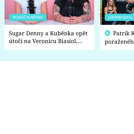
TADEÁŠ KUBĚNKA
SHOWBYZNYS
Sugar Denny a Kuběnka opět
Patrik Kincl se zastal
útočí na Veronicu Biasiol.
poraženéh
Proč je podle nich falešná a
fanoušci n
lže o své nevěře?