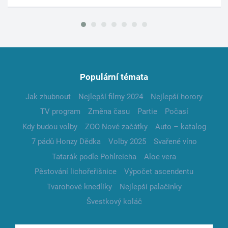
Populární témata
Jak zhubnout
Nejlepší filmy 2024
Nejlepší horory
TV program
Změna času
Partie
Počasí
Kdy budou volby
ZOO Nové začátky
Auto – katalog
7 pádů Honzy Dědka
Volby 2025
Svařené víno
Tatarák podle Pohlreicha
Aloe vera
Pěstování lichořeřišnice
Výpočet ascendentu
Tvarohové knedlíky
Nejlepší palačinky
Švestkový koláč