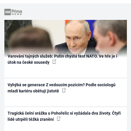
Varování tajných služeb: Putin chystá test NATO. Ve hře je i
útok na české sousedy
Vyhýbá se generace Z vedoucím pozicím? Podle sociologů
mladí kariéru obětují jistotě
Tragická čelní srážka u Pohořelic si vyžádala dva životy. Čtyři
lidé utrpěli těžká zranění