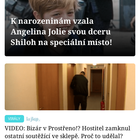
Sex a vztahy
Videa
K narozeninám vzala
Angelina Jolie svou dceru
Sledujte prima+
Shiloh na speciální místo!
Přihlášení
Sledujte nás
VIRÁLY
VIDEO: Bizár v Prostřeno!? Hostitel zamknul
ostatní soutěžící ve sklepě. Proč to udělal?