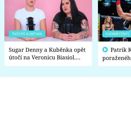
TADEÁŠ KUBĚNKA
SHOWBYZNYS
Sugar Denny a Kuběnka opět
Patrik Kincl se zastal
útočí na Veronicu Biasiol.
poraženéh
Proč je podle nich falešná a
fanoušci n
lže o své nevěře?