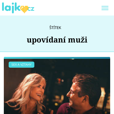
Trendy:
KARLOS VÉMOLA
ONLYFANS
ŠTÍTEK
SHOPAHOLICADEL
CLASH OF THE STARS
upovídaní muži
Témata
SEX A VZTAHY
Showbyznys
Youtubeři
Virály