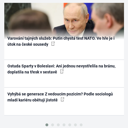
Varování tajných služeb: Putin chystá test NATO. Ve hře je i
útok na české sousedy
Ostuda Sparty v Boleslavi: Ani jednou nevystřelila na bránu,
doplatila na třesk v sestavě
Vyhýbá se generace Z vedoucím pozicím? Podle sociologů
mladí kariéru obětují jistotě