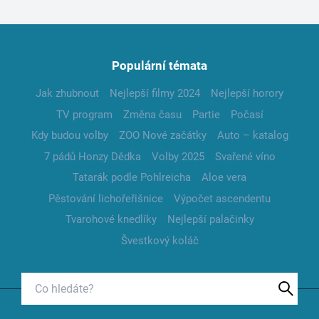
Populární témata
Jak zhubnout
Nejlepší filmy 2024
Nejlepší horory
TV program
Změna času
Partie
Počasí
Kdy budou volby
ZOO Nové začátky
Auto – katalog
7 pádů Honzy Dědka
Volby 2025
Svařené víno
Tatarák podle Pohlreicha
Aloe vera
Pěstování lichořeřišnice
Výpočet ascendentu
Tvarohové knedlíky
Nejlepší palačinky
Švestkový koláč