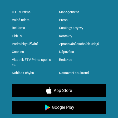
O FTV Prima
Management
Volná místa
Press
Reklama
Castingy a výzvy
HbbTV
Kontakty
Podmínky užívání
Zpracování osobních údajů
Cookies
Nápověda
Vlastník FTV Prima spol. s
Redakce
r.o.
Nahlásit chybu
Nastavení soukromí
App Store
Google Play