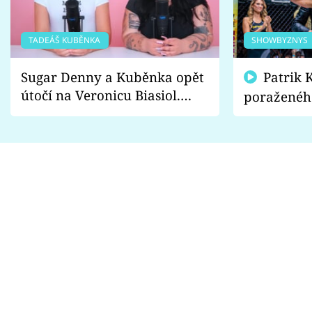
TADEÁŠ KUBĚNKA
SHOWBYZNYS
Sugar Denny a Kuběnka opět
Patrik Kincl se zastal
útočí na Veronicu Biasiol.
poraženéh
Proč je podle nich falešná a
fanoušci n
lže o své nevěře?