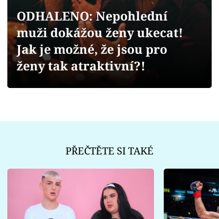
Sex a vztahy
ODHALENO: Nepohlední
Videa
muži dokážou ženy ukecat!
Jak je možné, že jsou pro
Sledujte prima+
ženy tak atraktivní?!
Přihlášení
Sledujte nás
PŘEČTĚTE SI TAKÉ