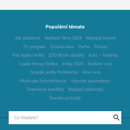
Populární témata
Jak zhubnout
Nejlepší filmy 2024
Nejlepší horory
TV program
Změna času
Partie
Počasí
Kdy budou volby
ZOO Nové začátky
Auto – katalog
7 pádů Honzy Dědka
Volby 2025
Svařené víno
Tatarák podle Pohlreicha
Aloe vera
Pěstování lichořeřišnice
Výpočet ascendentu
Tvarohové knedlíky
Nejlepší palačinky
Švestkový koláč