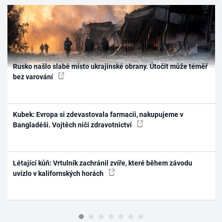
Rusko našlo slabé místo ukrajinské obrany. Útočit může téměř
bez varování
Kubek: Evropa si zdevastovala farmacii, nakupujeme v
Bangladéši. Vojtěch ničí zdravotnictví
Létající kůň: Vrtulník zachránil zvíře, které během závodu
uvízlo v kalifornských horách