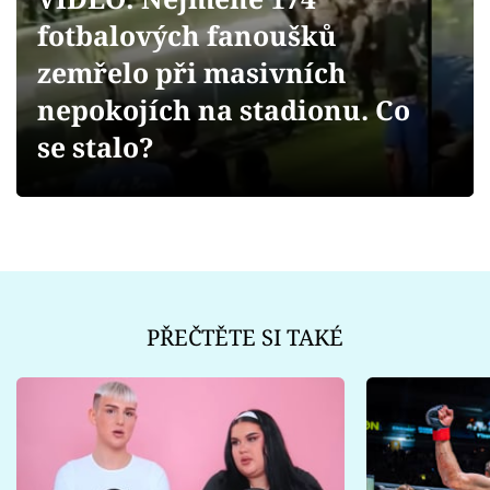
Sex a vztahy
fotbalových fanoušků
Videa
zemřelo při masivních
nepokojích na stadionu. Co
Sledujte prima+
se stalo?
Přihlášení
Sledujte nás
PŘEČTĚTE SI TAKÉ