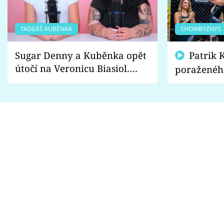
TADEÁŠ KUBĚNKA
SHOWBYZNYS
Sugar Denny a Kuběnka opět
Patrik Kincl se zastal
útočí na Veronicu Biasiol.
poraženéh
Proč je podle nich falešná a
fanoušci n
lže o své nevěře?