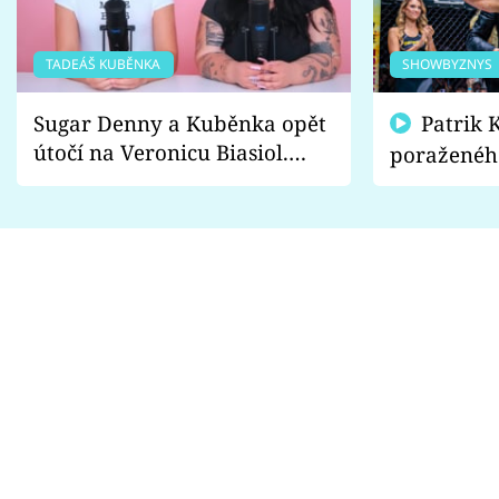
TADEÁŠ KUBĚNKA
SHOWBYZNYS
Sugar Denny a Kuběnka opět
Patrik Kincl se zastal
útočí na Veronicu Biasiol.
poraženéh
Proč je podle nich falešná a
fanoušci n
lže o své nevěře?