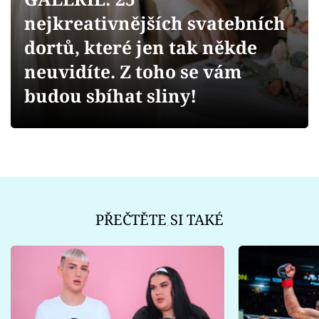
Sex a vztahy
nejkreativnějších svatebních
Videa
dortů, které jen tak někde
neuvidíte. Z toho se vám
Sledujte prima+
budou sbíhat sliny!
Přihlášení
Sledujte nás
PŘEČTĚTE SI TAKÉ