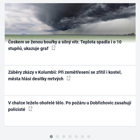
Českem se ženou bouřky a silný vítr. Teplota spadla i o 10
stupňů, ukazuje graf
Záběry zkázy v Kolumbii: Při zemětřesení se zřítil i kostel,
města hlásí desítky mrtvých
V chatce leželo ohořelé tělo. Po požáru u Dobřichovic zasahují
policisté