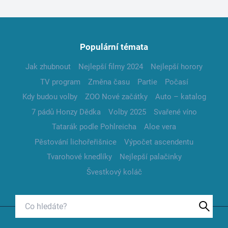
Populární témata
Jak zhubnout
Nejlepší filmy 2024
Nejlepší horory
TV program
Změna času
Partie
Počasí
Kdy budou volby
ZOO Nové začátky
Auto – katalog
7 pádů Honzy Dědka
Volby 2025
Svařené víno
Tatarák podle Pohlreicha
Aloe vera
Pěstování lichořeřišnice
Výpočet ascendentu
Tvarohové knedlíky
Nejlepší palačinky
Švestkový koláč