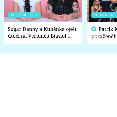
TADEÁŠ KUBĚNKA
SHOWBYZNYS
Sugar Denny a Kuběnka opět
Patrik Kincl se zastal
útočí na Veronicu Biasiol.
poraženéh
Proč je podle nich falešná a
fanoušci n
lže o své nevěře?