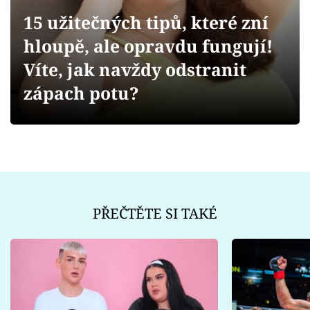
Sex a vztahy
15 užitečných tipů, které zní
Videa
hloupě, ale opravdu fungují!
Víte, jak navždy odstranit
Sledujte prima+
zápach potu?
Přihlášení
Sledujte nás
PŘEČTĚTE SI TAKÉ