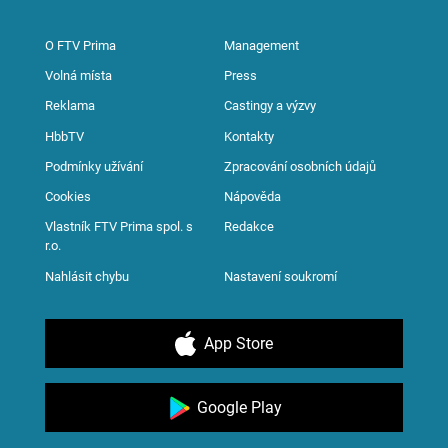
O FTV Prima
Management
Volná místa
Press
Reklama
Castingy a výzvy
HbbTV
Kontakty
Podmínky užívání
Zpracování osobních údajů
Cookies
Nápověda
Vlastník FTV Prima spol. s
Redakce
r.o.
Nahlásit chybu
Nastavení soukromí
App Store
Google Play