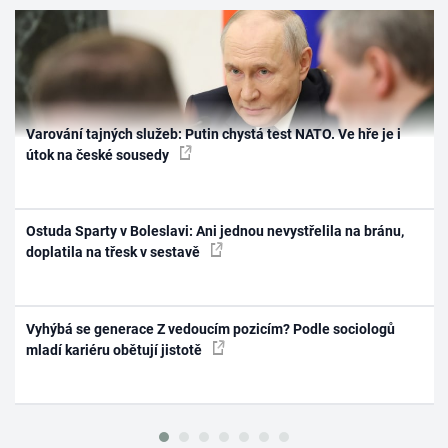
Varování tajných služeb: Putin chystá test NATO. Ve hře je i
útok na české sousedy
Ostuda Sparty v Boleslavi: Ani jednou nevystřelila na bránu,
doplatila na třesk v sestavě
Vyhýbá se generace Z vedoucím pozicím? Podle sociologů
mladí kariéru obětují jistotě