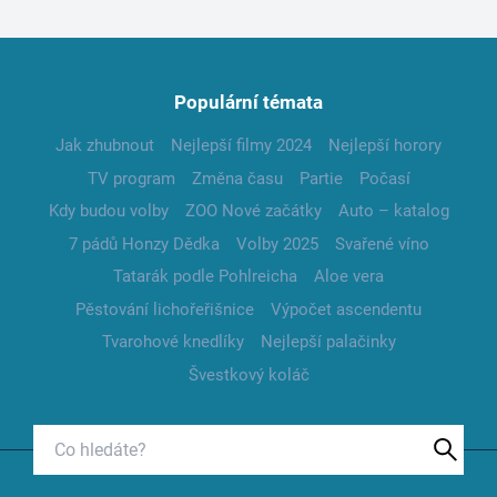
Populární témata
Jak zhubnout
Nejlepší filmy 2024
Nejlepší horory
TV program
Změna času
Partie
Počasí
Kdy budou volby
ZOO Nové začátky
Auto – katalog
7 pádů Honzy Dědka
Volby 2025
Svařené víno
Tatarák podle Pohlreicha
Aloe vera
Pěstování lichořeřišnice
Výpočet ascendentu
Tvarohové knedlíky
Nejlepší palačinky
Švestkový koláč