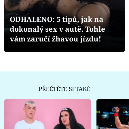
Sex a vztahy
Videa
ODHALENO: 5 tipů, jak na
dokonalý sex v autě. Tohle
Sledujte prima+
vám zaručí žhavou jízdu!
Přihlášení
Sledujte nás
PŘEČTĚTE SI TAKÉ