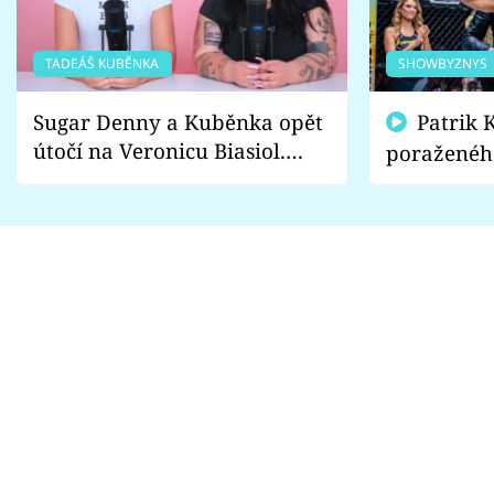
TADEÁŠ KUBĚNKA
SHOWBYZNYS
Sugar Denny a Kuběnka opět
Patrik Kincl se zastal
útočí na Veronicu Biasiol.
poraženéh
Proč je podle nich falešná a
fanoušci n
lže o své nevěře?