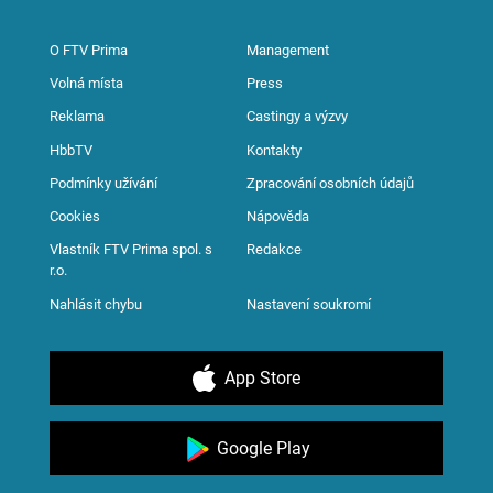
O FTV Prima
Management
Volná místa
Press
Reklama
Castingy a výzvy
HbbTV
Kontakty
Podmínky užívání
Zpracování osobních údajů
Cookies
Nápověda
Vlastník FTV Prima spol. s
Redakce
r.o.
Nahlásit chybu
Nastavení soukromí
App Store
Google Play