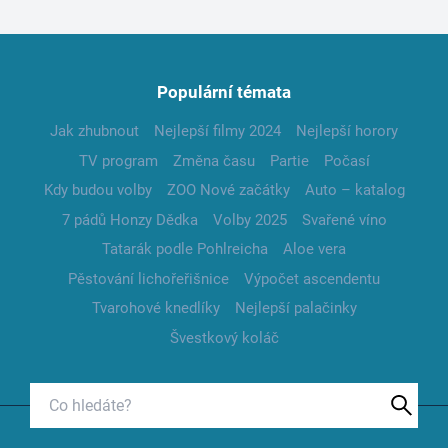
Populární témata
Jak zhubnout
Nejlepší filmy 2024
Nejlepší horory
TV program
Změna času
Partie
Počasí
Kdy budou volby
ZOO Nové začátky
Auto – katalog
7 pádů Honzy Dědka
Volby 2025
Svařené víno
Tatarák podle Pohlreicha
Aloe vera
Pěstování lichořeřišnice
Výpočet ascendentu
Tvarohové knedlíky
Nejlepší palačinky
Švestkový koláč