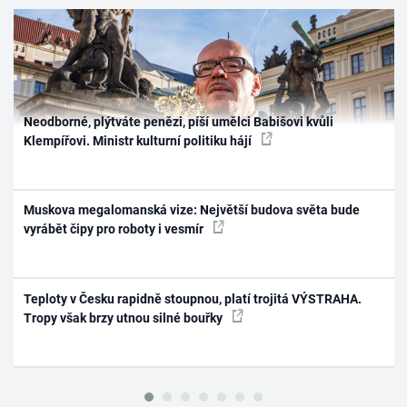
Neodborné, plýtváte penězi, píší umělci Babišovi kvůli
Klempířovi. Ministr kulturní politiku hájí
Muskova megalomanská vize: Největší budova světa bude
vyrábět čipy pro roboty i vesmír
Teploty v Česku rapidně stoupnou, platí trojitá VÝSTRAHA.
Tropy však brzy utnou silné bouřky