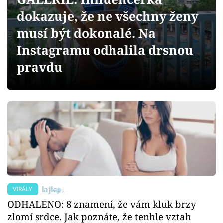
Sex a vztahy
dokazuje, že ne všechny ženy
Videa
musí být dokonalé. Na
Instagramu odhalila drsnou
Sledujte prima+
pravdu
Přihlášení
Sledujte nás
VIRÁLY
ODHALENO: 8 znamení, že vám kluk brzy
zlomí srdce. Jak poznáte, že tenhle vztah