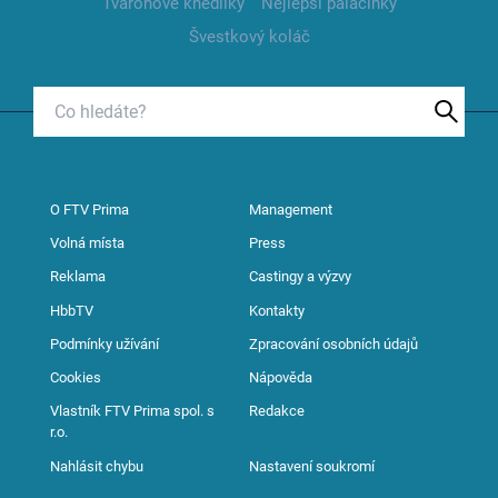
Tvarohové knedlíky
Nejlepší palačinky
Švestkový koláč
O FTV Prima
Management
Volná místa
Press
Reklama
Castingy a výzvy
HbbTV
Kontakty
Podmínky užívání
Zpracování osobních údajů
Cookies
Nápověda
Vlastník FTV Prima spol. s
Redakce
r.o.
Nahlásit chybu
Nastavení soukromí