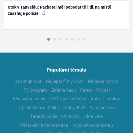
Útok v Tanvaldu: Pachatel měl pobodat tři lidi, na místě
zasahuje policie
Populární témata
Jak zhubnout
Nejlepší filmy 2024
Nejlepší horory
TV program
Změna času
Partie
Počasí
Kdy budou volby
ZOO Nové začátky
Auto – katalog
7 pádů Honzy Dědka
Volby 2025
Svařené víno
Tatarák podle Pohlreicha
Aloe vera
Pěstování lichořeřišnice
Výpočet ascendentu