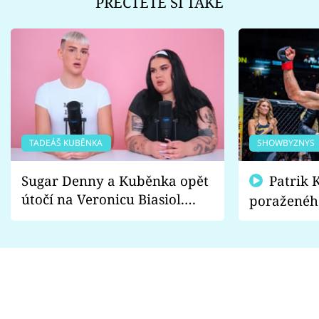
PŘEČTĚTE SI TAKÉ
TADEÁŠ KUBĚNKA
SHOWBYZNYS
Sugar Denny a Kuběnka opět
Patrik Kincl se zastal
útočí na Veronicu Biasiol.
poraženéh
Proč je podle nich falešná a
fanoušci n
lže o své nevěře?