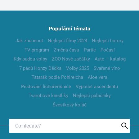
Populární témata
Jak zhubnout
Nejlepší filmy 2024
Nejlepší horory
TV program
Změna času
Partie
Počasí
Kdy budou volby
ZOO Nové začátky
Auto – katalog
7 pádů Honzy Dědka
Volby 2025
Svařené víno
Tatarák podle Pohlreicha
Aloe vera
Pěstování lichořeřišnice
Výpočet ascendentu
Tvarohové knedlíky
Nejlepší palačinky
Švestkový koláč