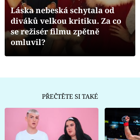
Sex a vztahy
Láska nebeská schytala od
Videa
diváků velkou kritiku. Za co
se režisér filmu zpětně
Sledujte prima+
omluvil?
Přihlášení
Sledujte nás
PŘEČTĚTE SI TAKÉ