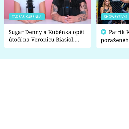
TADEÁŠ KUBĚNKA
SHOWBYZNYS
Sugar Denny a Kuběnka opět
Patrik Kincl se zastal
útočí na Veronicu Biasiol.
poraženéh
Proč je podle nich falešná a
fanoušci n
lže o své nevěře?