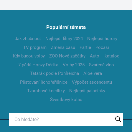
Populární témata
Jak zhubnout
Nejlepší filmy 2024
Nejlepší horory
TV program
Změna času
Partie
Počasí
Kdy budou volby
ZOO Nové začátky
Auto – katalog
7 pádů Honzy Dědka
Volby 2025
Svařené víno
Tatarák podle Pohlreicha
Aloe vera
Pěstování lichořeřišnice
Výpočet ascendentu
Tvarohové knedlíky
Nejlepší palačinky
Švestkový koláč