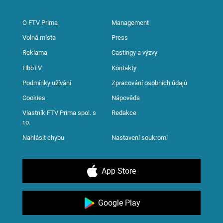
O FTV Prima
Management
Volná místa
Press
Reklama
Castingy a výzvy
HbbTV
Kontakty
Podmínky užívání
Zpracování osobních údajů
Cookies
Nápověda
Vlastník FTV Prima spol. s
Redakce
r.o.
Nahlásit chybu
Nastavení soukromí
App Store
Google Play