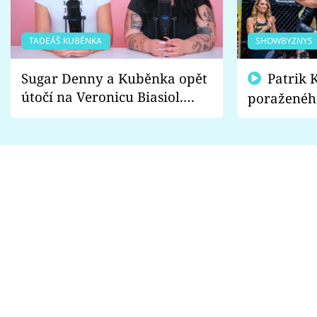
TADEÁŠ KUBĚNKA
SHOWBYZNYS
Sugar Denny a Kuběnka opět
Patrik Kincl se zastal
útočí na Veronicu Biasiol.
poraženéh
Proč je podle nich falešná a
fanoušci n
lže o své nevěře?