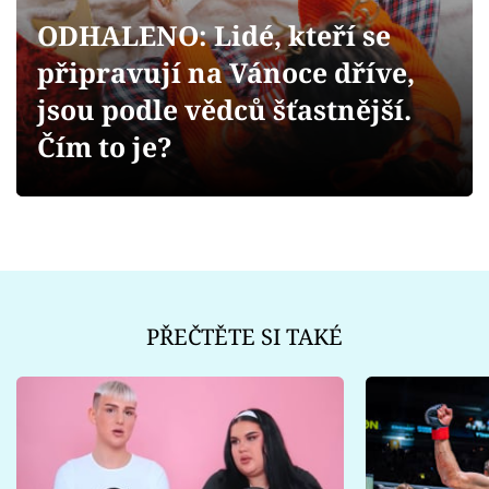
Sex a vztahy
ODHALENO: Lidé, kteří se
Videa
připravují na Vánoce dříve,
jsou podle vědců šťastnější.
Sledujte prima+
Čím to je?
Přihlášení
Sledujte nás
PŘEČTĚTE SI TAKÉ