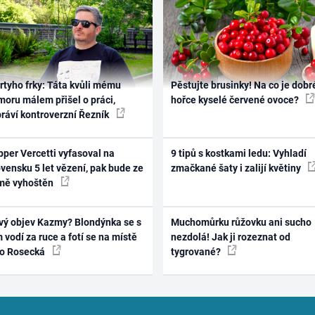
rtyho frky: Táta kvůli mému
Pěstujte brusinky! Na co je dobr
oru málem přišel o práci,
hořce kyselé červené ovoce?
práví kontroverzní Řezník
per Vercetti vyfasoval na
9 tipů s kostkami ledu: Vyhladí
vensku 5 let vězení, pak bude ze
zmačkané šaty i zalijí květiny
mě vyhoštěn
vý objev Kazmy? Blondýnka se s
Muchomůrku růžovku ani sucho
 vodí za ruce a fotí se na místě
nezdolá! Jak ji rozeznat od
ko Rosecká
tygrované?