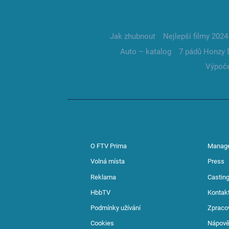
Jak zhubnout
Nejlepší filmy 2024
Auto – katalog
7 pádů Honzy 
Výpoče
O FTV Prima
Manag
Volná místa
Press
Reklama
Casting
HbbTV
Kontak
Podmínky užívání
Zpraco
Cookies
Nápov