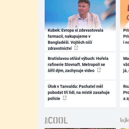
Kubek: Evropa si zdevastovala
Pri
farmacii, nakupujeme v
Pri
Bangladéši. Vojtěch ničí
i n
zdravotnictví
Bratislavou otřásl výbuch: Hořela
Ma
rafinerie Slovnaft. Metropolí se
vž
šířil dým, zachycuje video
já,
Útok v Tanvaldu: Pachatel měl
Ro
pobodat tři lidi, na místě zasahuje
Pr
policie
a 