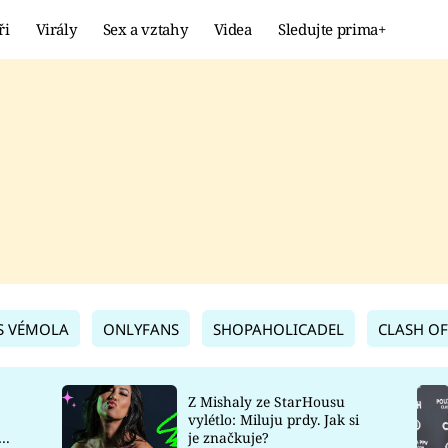
ři
Virály
Sex a vztahy
Videa
Sledujte prima+
Showbyznys
Extrém
VIRÁLY
KURIOZITY
VIDEA
KVÍZY
S VÉMOLA
ONLYFANS
SHOPAHOLICADEL
CLASH OF
Z Mishaly ze StarHousu
vylétlo: Miluju prdy. Jak si
co
je značkuje?