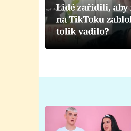
Lidé zařídili, ab
na TikToku zablok
tolik vadilo?