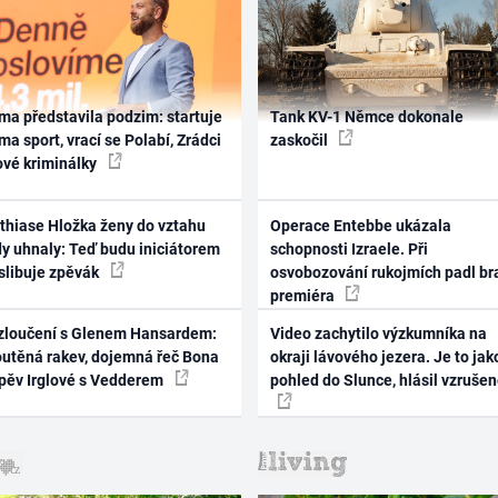
ma představila podzim: startuje
Tank KV-1 Němce dokonale
ma sport, vrací se Polabí, Zrádci
zaskočil
ové kriminálky
thiase Hložka ženy do vztahu
Operace Entebbe ukázala
dy uhnaly: Teď budu iniciátorem
schopnosti Izraele. Při
 slibuje zpěvák
osvobozování rukojmích padl br
premiéra
zloučení s Glenem Hansardem:
Video zachytilo výzkumníka na
outěná rakev, dojemná řeč Bona
okraji lávového jezera. Je to jak
zpěv Irglové s Vedderem
pohled do Slunce, hlásil vzruše