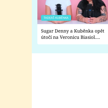
TADEÁŠ KUBĚNKA
Sugar Denny a Kuběnka opět
útočí na Veronicu Biasiol.
Proč je podle nich falešná a
lže o své nevěře?