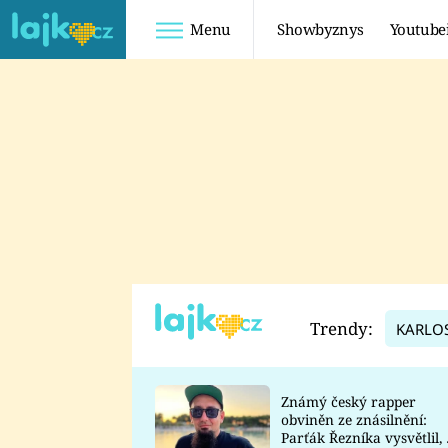
Menu
Showbyznys
Youtube
Youtuberky
Youtubeři
SHOPAHOLICADEL
FATTYPILLOW
ANNA ŠULC
FREESCOOT
SUGAR DENNY
ADAM KAJUMI
LADUŠKA
TADEÁŠ KUBĚNKA
DOMINIKA
DATEL
Trendy:
KARLO
MYSLIVCOVÁ
Známý český rapper
obviněn ze znásilnění:
Parťák Řezníka vysvětlil, 