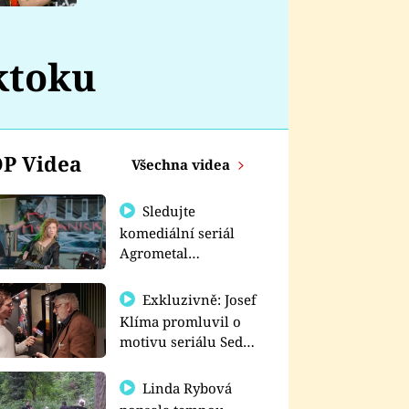
nemá
ktoku
P Videa
Všechna videa
Sledujte
komediální seriál
Agrometal
exkluzivně na
prima+
Exkluzivně: Josef
Klíma promluvil o
motivu seriálu Sedm
schodů k moci
Linda Rybová