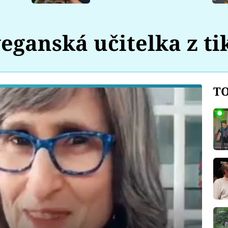
eganská učitelka z ti
TO