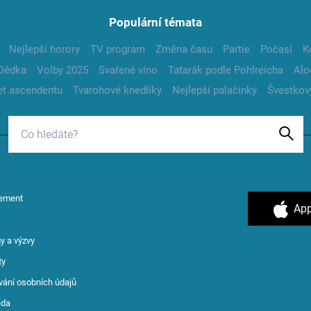
Populární témata
Nejlepší horory
TV program
Změna času
Partie
Počasí
K
Dědka
Volby 2025
Svařené víno
Tatarák podle Pohlreicha
Alo
t ascendentu
Tvarohové knedlíky
Nejlepší palačinky
Švestkov
ement
App
y a výzvy
ty
vání osobních údajů
ěda