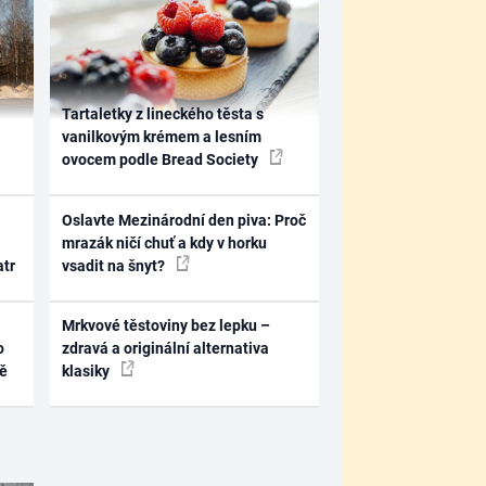
Tartaletky z lineckého těsta s
vanilkovým krémem a lesním
ovocem podle Bread Society
Oslavte Mezinárodní den piva: Proč
mrazák ničí chuť a kdy v horku
atr
vsadit na šnyt?
Mrkvové těstoviny bez lepku –
o
zdravá a originální alternativa
ně
klasiky