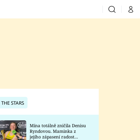
Vyhledávání
Můj 
Prima+
CNN Prima News
Prima Fresh
Prima Living
Prima Zoom
 THE STARS
Prima Lajk
Mína totálně zničila Denisu
Ryndovou. Maminka z
Sledujte nás
jejího zápasení radost