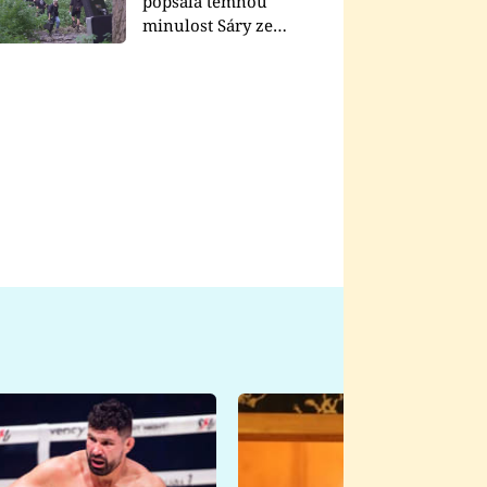
popsala temnou
minulost Sáry ze
seriálu Zákony vlka