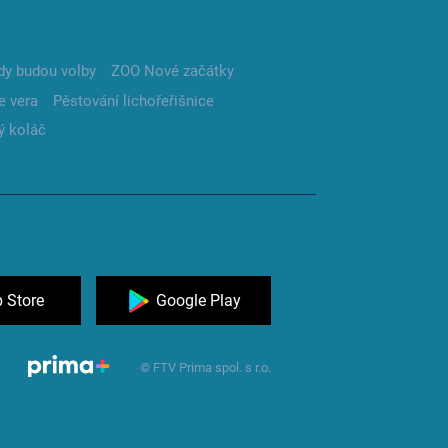
dy budou volby
ZOO Nové začátky
e vera
Pěstování lichořeřišnice
ý koláč
 Store
Google Play
© FTV Prima spol. s r.o.