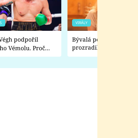
S
VIRÁLY
Bývalá pornoherečka
prozradila, co ji šokova
ho Vémolu. Proč
natáčení Euforie. Vážně
ji zápasit s ním než
bylo drsnější než hanba
 Kinclem?
filmy?