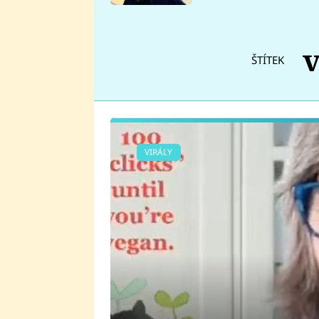
se v Plzni stalo
v
ŠTÍTEK
VIRÁLY