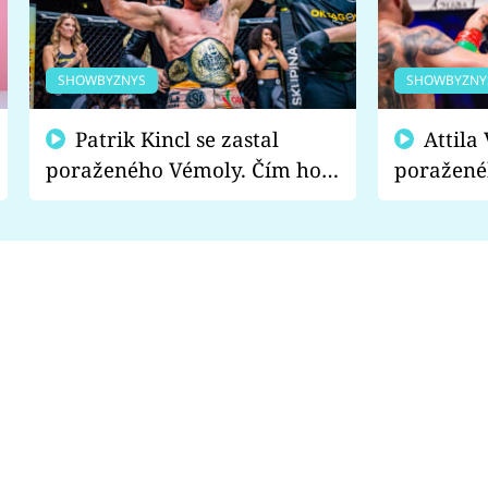
SHOWBYZNYS
SHOWBYZNY
Patrik Kincl se zastal
Attila Végh podpořil
poraženého Vémoly. Čím ho
poražené
fanoušci naštvali?
chce radě
s vítězem