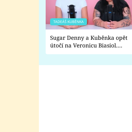
TADEÁŠ KUBĚNKA
Sugar Denny a Kuběnka opět
útočí na Veronicu Biasiol.
Proč je podle nich falešná a
lže o své nevěře?