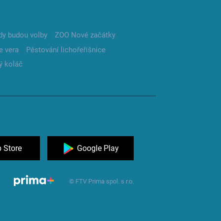
dy budou volby
ZOO Nové začátky
e vera
Pěstování lichořeřišnice
ý koláč
 Store
Google Play
© FTV Prima spol. s r.o.