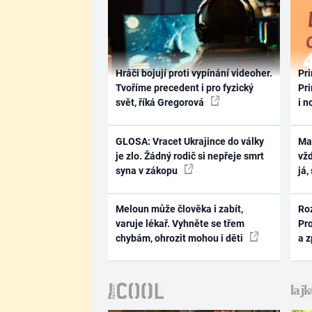
Hráči bojují proti vypínání videoher.
Pri
Tvoříme precedent i pro fyzický
Pri
svět, říká Gregorová
i n
GLOSA: Vracet Ukrajince do války
Ma
je zlo. Žádný rodič si nepřeje smrt
vž
syna v zákopu
já,
Meloun může člověka i zabít,
Ro
varuje lékař. Vyhněte se třem
Pr
chybám, ohrozit mohou i děti
a 