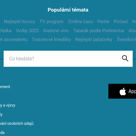
Populární témata
Nejlepší horory
TV program
Změna času
Partie
Počasí
K
Dědka
Volby 2025
Svařené víno
Tatarák podle Pohlreicha
Alo
t ascendentu
Tvarohové knedlíky
Nejlepší palačinky
Švestkov
ement
App
y a výzvy
ty
vání osobních údajů
ěda