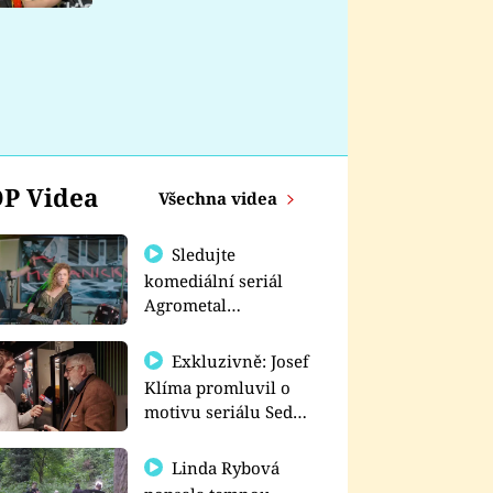
nemá
P Videa
Všechna videa
Sledujte
komediální seriál
Agrometal
exkluzivně na
prima+
Exkluzivně: Josef
Klíma promluvil o
motivu seriálu Sedm
schodů k moci
Linda Rybová