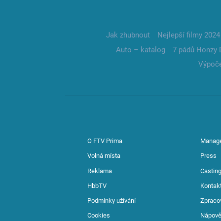
Jak zhubnout
Nejlepší filmy 2024
Auto – katalog
7 pádů Honzy 
Výpoče
O FTV Prima
Manag
Volná místa
Press
Reklama
Casting
HbbTV
Kontak
Podmínky užívání
Zpraco
Cookies
Nápov