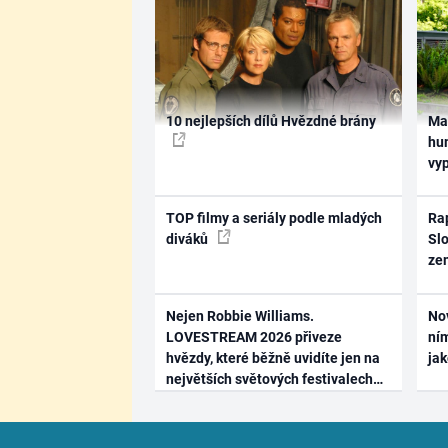
10 nejlepších dílů Hvězdné brány
Ma
hum
vy
TOP filmy a seriály podle mladých
Rap
diváků
Slo
ze
Nejen Robbie Williams.
No
LOVESTREAM 2026 přiveze
ním
hvězdy, které běžně uvidíte jen na
ja
největších světových festivalech