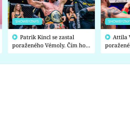
SHOWBYZNYS
SHOWBYZNY
Patrik Kincl se zastal
Attila Végh podpořil
poraženého Vémoly. Čím ho
poražené
fanoušci naštvali?
chce radě
s vítězem