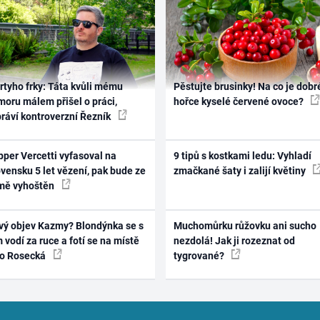
rtyho frky: Táta kvůli mému
Pěstujte brusinky! Na co je dobr
oru málem přišel o práci,
hořce kyselé červené ovoce?
práví kontroverzní Řezník
per Vercetti vyfasoval na
9 tipů s kostkami ledu: Vyhladí
vensku 5 let vězení, pak bude ze
zmačkané šaty i zalijí květiny
mě vyhoštěn
vý objev Kazmy? Blondýnka se s
Muchomůrku růžovku ani sucho
 vodí za ruce a fotí se na místě
nezdolá! Jak ji rozeznat od
ko Rosecká
tygrované?