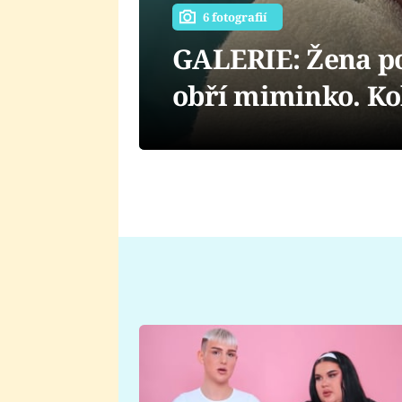
6 fotografií
GALERIE: Žena po
obří miminko. Kol