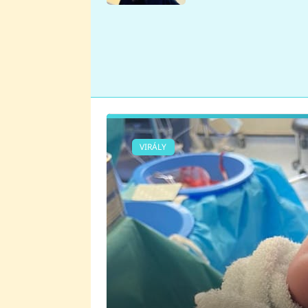
se v Plzni stalo
VIRÁLY