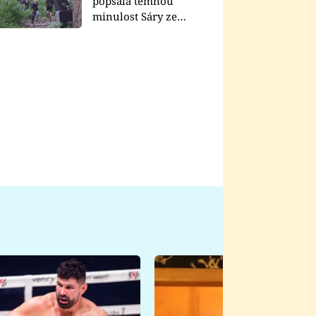
popsala temnou
minulost Sáry ze
seriálu Zákony vlka