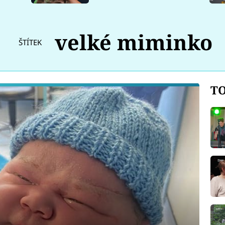
velké miminko
ŠTÍTEK
TO