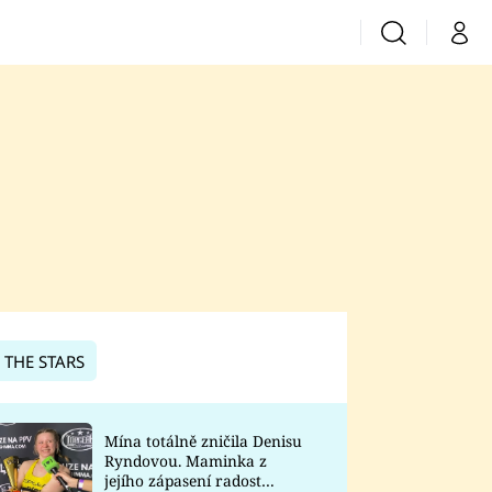
Vyhledávání
Můj 
Prima+
CNN Prima News
Prima Fresh
Prima Living
Prima Zoom
 THE STARS
Prima Lajk
Mína totálně zničila Denisu
Ryndovou. Maminka z
Sledujte nás
jejího zápasení radost