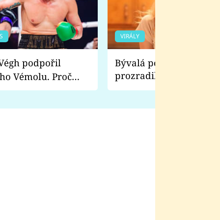
S
VIRÁLY
Bývalá pornoherečka
prozradila, co ji šokova
ho Vémolu. Proč
natáčení Euforie. Vážně
ji zápasit s ním než
bylo drsnější než hanba
 Kinclem?
filmy?