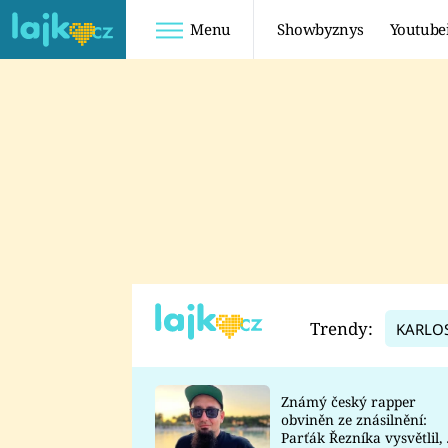
Menu
Showbyznys
Youtube
Youtuberky
Youtubeři
SHOPAHOLICADEL
FATTYPILLOW
ANNA ŠULC
FREESCOOT
SUGAR DENNY
ADAM KAJUMI
LADUŠKA
TADEÁŠ KUBĚNKA
DOMINIKA
DATEL
Trendy:
KARLO
MYSLIVCOVÁ
Známý český rapper
obviněn ze znásilnění:
Parťák Řezníka vysvětlil, 