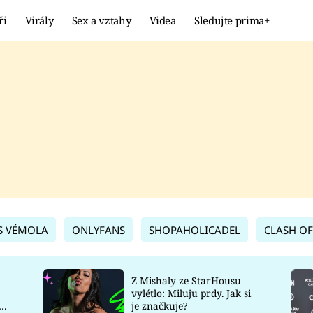
ři
Virály
Sex a vztahy
Videa
Sledujte prima+
Showbyznys
Extrém
VIRÁLY
KURIOZITY
VIDEA
KVÍZY
S VÉMOLA
ONLYFANS
SHOPAHOLICADEL
CLASH OF
Z Mishaly ze StarHousu
vylétlo: Miluju prdy. Jak si
co
je značkuje?