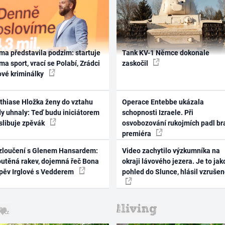
ma představila podzim: startuje
Tank KV-1 Němce dokonale
ma sport, vrací se Polabí, Zrádci
zaskočil
ové kriminálky
thiase Hložka ženy do vztahu
Operace Entebbe ukázala
dy uhnaly: Teď budu iniciátorem
schopnosti Izraele. Při
 slibuje zpěvák
osvobozování rukojmích padl br
premiéra
zloučení s Glenem Hansardem:
Video zachytilo výzkumníka na
outěná rakev, dojemná řeč Bona
okraji lávového jezera. Je to jak
zpěv Irglové s Vedderem
pohled do Slunce, hlásil vzruše