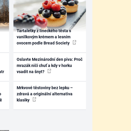
Tartaletky z lineckého těsta s
vanilkovým krémem a lesním
ovocem podle Bread Society
Oslavte Mezinárodní den piva: Proč
mrazák ničí chuť a kdy v horku
atr
vsadit na šnyt?
Mrkvové těstoviny bez lepku –
o
zdravá a originální alternativa
ně
klasiky