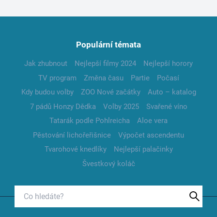
Populární témata
Jak zhubnout
Nejlepší filmy 2024
Nejlepší horory
TV program
Změna času
Partie
Počasí
Kdy budou volby
ZOO Nové začátky
Auto – katalog
7 pádů Honzy Dědka
Volby 2025
Svařené víno
Tatarák podle Pohlreicha
Aloe vera
Pěstování lichořeřišnice
Výpočet ascendentu
Tvarohové knedlíky
Nejlepší palačinky
Švestkový koláč