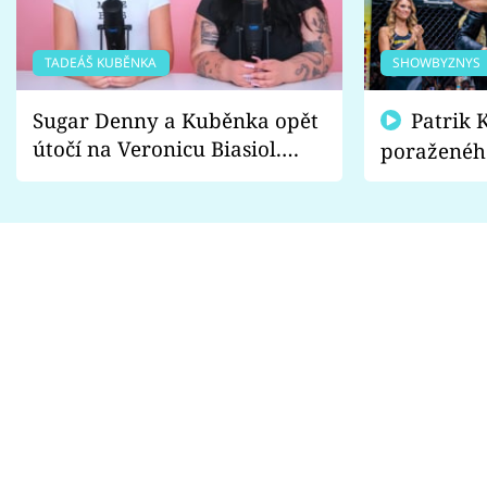
TADEÁŠ KUBĚNKA
SHOWBYZNYS
Sugar Denny a Kuběnka opět
Patrik Kincl se zastal
útočí na Veronicu Biasiol.
poraženéh
Proč je podle nich falešná a
fanoušci n
lže o své nevěře?