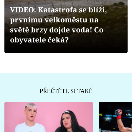
Sex a vztahy
VIDEO: Katastrofa se blíží,
Videa
prvnímu velkoměstu na
světě brzy dojde voda! Co
Sledujte prima+
obyvatele čeká?
Přihlášení
Sledujte nás
PŘEČTĚTE SI TAKÉ