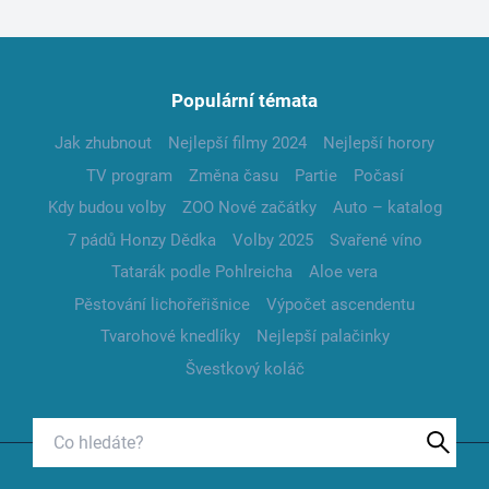
Populární témata
Jak zhubnout
Nejlepší filmy 2024
Nejlepší horory
TV program
Změna času
Partie
Počasí
Kdy budou volby
ZOO Nové začátky
Auto – katalog
7 pádů Honzy Dědka
Volby 2025
Svařené víno
Tatarák podle Pohlreicha
Aloe vera
Pěstování lichořeřišnice
Výpočet ascendentu
Tvarohové knedlíky
Nejlepší palačinky
Švestkový koláč