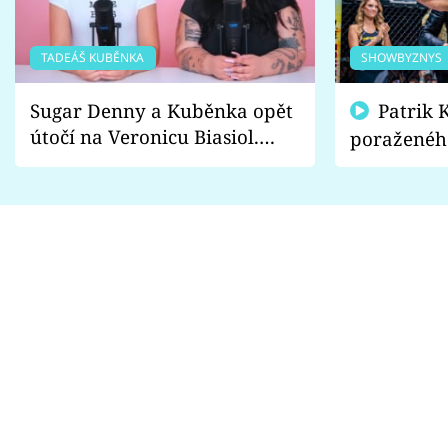
TADEÁŠ KUBĚNKA
SHOWBYZNYS
Sugar Denny a Kuběnka opět
Patrik Kincl se zastal
útočí na Veronicu Biasiol.
poraženéh
Proč je podle nich falešná a
fanoušci n
lže o své nevěře?