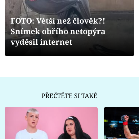
Sex a vztahy
Videa
FOTO: Větší než člověk?!
Snímek obřího netopýra
Sledujte prima+
vyděsil internet
Přihlášení
Sledujte nás
PŘEČTĚTE SI TAKÉ