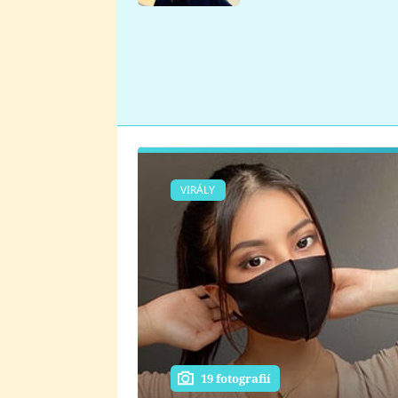
se v Plzni stalo
VIRÁLY
19 fotografií