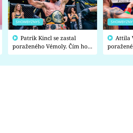
SHOWBYZNYS
SHOWBYZNY
Patrik Kincl se zastal
Attila Végh podpořil
poraženého Vémoly. Čím ho
poražené
fanoušci naštvali?
chce radě
s vítězem