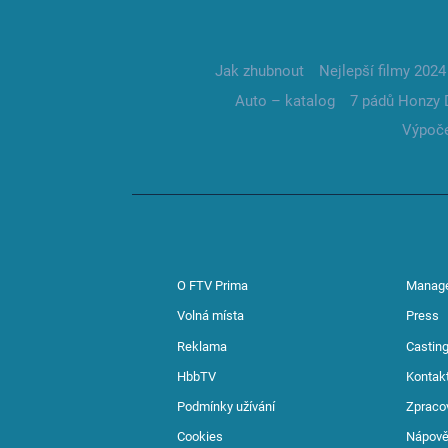
Jak zhubnout
Nejlepší filmy 2024
Auto – katalog
7 pádů Honzy 
Výpoče
O FTV Prima
Manag
Volná místa
Press
Reklama
Casting
HbbTV
Kontak
Podmínky užívání
Zpraco
Cookies
Nápov