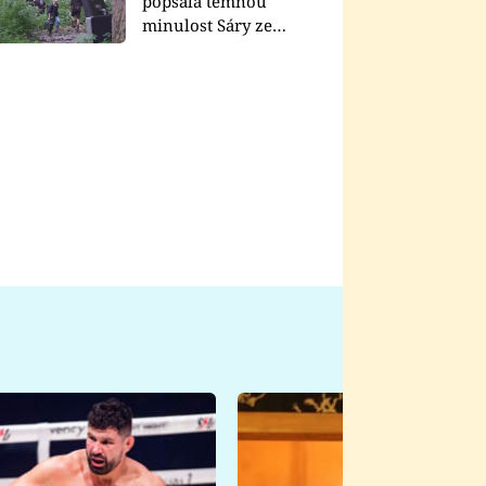
popsala temnou
minulost Sáry ze
seriálu Zákony vlka