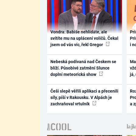
Vondra: Babiše nehlídáte, ale
Pri
svítíte mu na uplácení voličů. Čekal
Pri
jsem od vás víc, řekl Gregor
i n
Nebeská podívaná nad Českem se
Ma
blíží. Působivé zatmění Slunce
vž
doplní meteorická show
já,
Češi slepě věřili aplikaci a přecenili
Ro
síly, píší v Rakousku. V Alpách je
Pr
zachraňoval vrtulník
a 