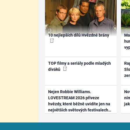
10 nejlepších dílů Hvězdné brány
Ma
hum
vy
TOP filmy a seriály podle mladých
Rap
diváků
Slo
ze
Nejen Robbie Williams.
No
LOVESTREAM 2026 přiveze
ním
hvězdy, které běžně uvidíte jen na
ja
největších světových festivalech