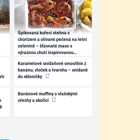
Špikovaná kuřecí stehna s
chorizem a olivami pečená na letní
zelenině – šťavnaté maso s
výraznou chutí inspirovanou
Španělskem
Karamelové snídaňové smoothie z
banánu, vloček a tvarohu – snídaně
atr
do skleničky
Banánové muffiny s vlašskými
o
ořechy a skořicí
ně