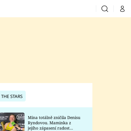
Vyhledávání
Můj 
Prima+
CNN Prima News
Prima Fresh
Prima Living
Prima Zoom
 THE STARS
Prima Lajk
Mína totálně zničila Denisu
Ryndovou. Maminka z
Sledujte nás
jejího zápasení radost