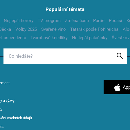
Populární témata
Nejlepší horory
TV program
Změna času
Partie
Počasí
K
Dědka
Volby 2025
Svařené víno
Tatarák podle Pohlreicha
Alo
t ascendentu
Tvarohové knedlíky
Nejlepší palačinky
Švestkov
ement
App
y a výzvy
ty
vání osobních údajů
ěda