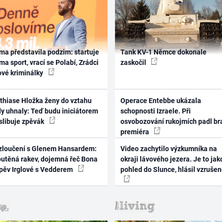
ma představila podzim: startuje
Tank KV-1 Němce dokonale
ma sport, vrací se Polabí, Zrádci
zaskočil
ové kriminálky
thiase Hložka ženy do vztahu
Operace Entebbe ukázala
dy uhnaly: Teď budu iniciátorem
schopnosti Izraele. Při
 slibuje zpěvák
osvobozování rukojmích padl br
premiéra
zloučení s Glenem Hansardem:
Video zachytilo výzkumníka na
outěná rakev, dojemná řeč Bona
okraji lávového jezera. Je to jak
zpěv Irglové s Vedderem
pohled do Slunce, hlásil vzruše