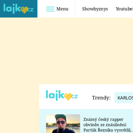
Menu
Showbyznys
Youtube
Youtuberky
Youtubeři
SHOPAHOLICADEL
FATTYPILLOW
ANNA ŠULC
FREESCOOT
SUGAR DENNY
ADAM KAJUMI
LADUŠKA
TADEÁŠ KUBĚNKA
DOMINIKA
DATEL
Trendy:
KARLO
MYSLIVCOVÁ
Známý český rapper
obviněn ze znásilnění:
Parťák Řezníka vysvětlil, 