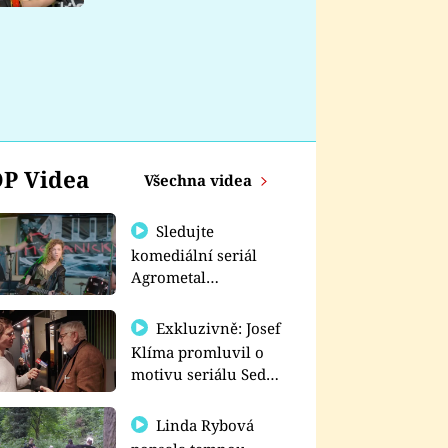
nemá
P Videa
Všechna videa
Sledujte
komediální seriál
Agrometal
exkluzivně na
prima+
Exkluzivně: Josef
Klíma promluvil o
motivu seriálu Sedm
schodů k moci
Linda Rybová