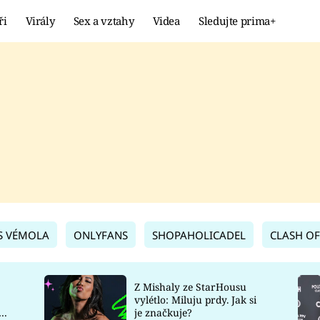
ři
Virály
Sex a vztahy
Videa
Sledujte prima+
Showbyznys
Extrém
VIRÁLY
KURIOZITY
VIDEA
KVÍZY
S VÉMOLA
ONLYFANS
SHOPAHOLICADEL
CLASH OF
Z Mishaly ze StarHousu
vylétlo: Miluju prdy. Jak si
co
je značkuje?