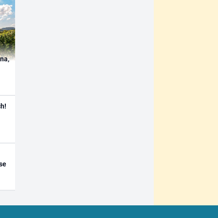
ína,
h!
se