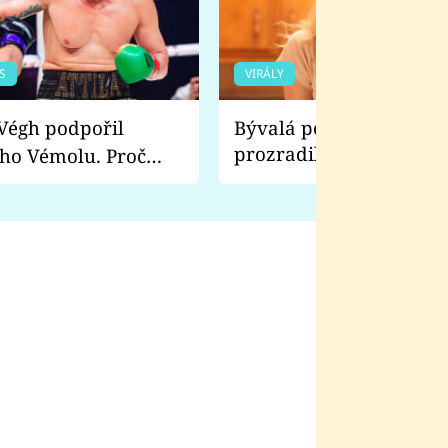
S
VIRÁLY
Bývalá pornoherečka
prozradila, co ji šokova
ho Vémolu. Proč
natáčení Euforie. Vážně
ji zápasit s ním než
bylo drsnější než hanba
 Kinclem?
filmy?