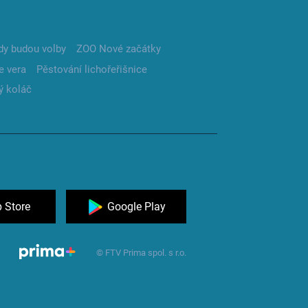
dy budou volby
ZOO Nové začátky
e vera
Pěstování lichořeřišnice
ý koláč
 Store
Google Play
© FTV Prima spol. s r.o.