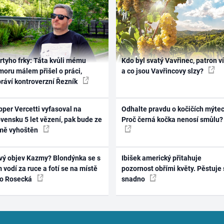
rtyho frky: Táta kvůli mému
Kdo byl svatý Vavřinec, patron v
oru málem přišel o práci,
a co jsou Vavřincovy slzy?
práví kontroverzní Řezník
per Vercetti vyfasoval na
Odhalte pravdu o kočičích mýtec
vensku 5 let vězení, pak bude ze
Proč černá kočka nenosí smůlu?
mě vyhoštěn
vý objev Kazmy? Blondýnka se s
Ibišek americký přitahuje
 vodí za ruce a fotí se na místě
pozornost obřími květy. Pěstuje 
ko Rosecká
snadno