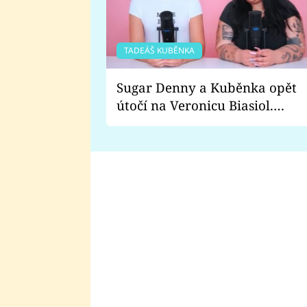
TADEÁŠ KUBĚNKA
Sugar Denny a Kuběnka opět
útočí na Veronicu Biasiol.
Proč je podle nich falešná a
lže o své nevěře?