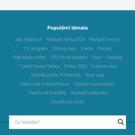
Populární témata
Jak zhubnout
Nejlepší filmy 2024
Nejlepší horory
TV program
Změna času
Partie
Počasí
Kdy budou volby
ZOO Nové začátky
Auto – katalog
7 pádů Honzy Dědka
Volby 2025
Svařené víno
Tatarák podle Pohlreicha
Aloe vera
Pěstování lichořeřišnice
Výpočet ascendentu
Tvarohové knedlíky
Nejlepší palačinky
Švestkový koláč