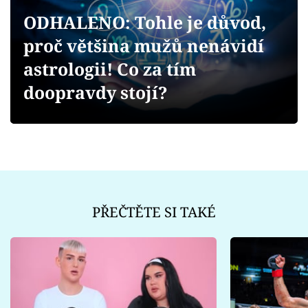
Sex a vztahy
ODHALENO: Tohle je důvod,
Videa
proč většina mužů nenávidí
astrologii! Co za tím
Sledujte prima+
doopravdy stojí?
Přihlášení
Sledujte nás
PŘEČTĚTE SI TAKÉ