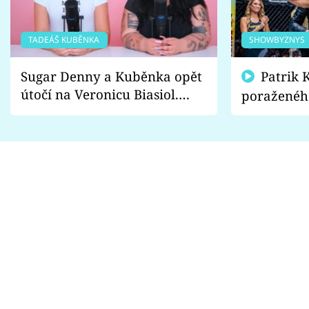
TADEÁŠ KUBĚNKA
SHOWBYZNYS
Sugar Denny a Kuběnka opět
Patrik Kincl se zastal
útočí na Veronicu Biasiol.
poraženéh
Proč je podle nich falešná a
fanoušci n
lže o své nevěře?