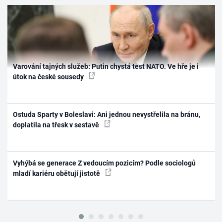
Varování tajných služeb: Putin chystá test NATO. Ve hře je i
útok na české sousedy
Ostuda Sparty v Boleslavi: Ani jednou nevystřelila na bránu,
doplatila na třesk v sestavě
Vyhýbá se generace Z vedoucím pozicím? Podle sociologů
mladí kariéru obětují jistotě