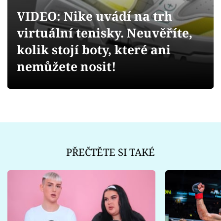
Sex a vztahy
VIDEO: Nike uvádí na trh
Videa
virtuální tenisky. Neuvěříte,
kolik stojí boty, které ani
Sledujte prima+
nemůžete nosit!
Přihlášení
Sledujte nás
PŘEČTĚTE SI TAKÉ