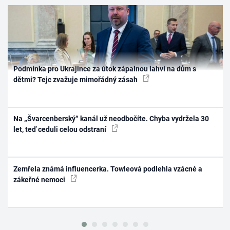
Podmínka pro Ukrajince za útok zápalnou lahví na dům s
dětmi? Tejc zvažuje mimořádný zásah
Na „Švarcenberský“ kanál už neodbočíte. Chyba vydržela 30
let, teď ceduli celou odstraní
Zemřela známá influencerka. Towleová podlehla vzácné a
zákeřné nemoci