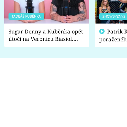
TADEÁŠ KUBĚNKA
SHOWBYZNYS
Sugar Denny a Kuběnka opět
Patrik Kincl se zastal
útočí na Veronicu Biasiol.
poraženéh
Proč je podle nich falešná a
fanoušci n
lže o své nevěře?