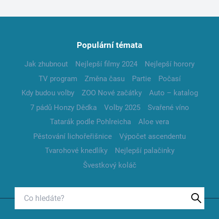
Populární témata
Jak zhubnout
Nejlepší filmy 2024
Nejlepší horory
TV program
Změna času
Partie
Počasí
Kdy budou volby
ZOO Nové začátky
Auto – katalog
7 pádů Honzy Dědka
Volby 2025
Svařené víno
Tatarák podle Pohlreicha
Aloe vera
Pěstování lichořeřišnice
Výpočet ascendentu
Tvarohové knedlíky
Nejlepší palačinky
Švestkový koláč