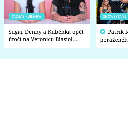
TADEÁŠ KUBĚNKA
SHOWBYZNYS
Sugar Denny a Kuběnka opět
Patrik Kincl se zastal
útočí na Veronicu Biasiol.
poraženéh
Proč je podle nich falešná a
fanoušci n
lže o své nevěře?