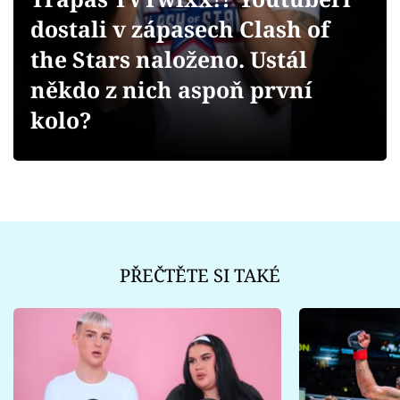
Sex a vztahy
dostali v zápasech Clash of
Videa
the Stars naloženo. Ustál
někdo z nich aspoň první
Sledujte prima+
kolo?
Přihlášení
Sledujte nás
PŘEČTĚTE SI TAKÉ