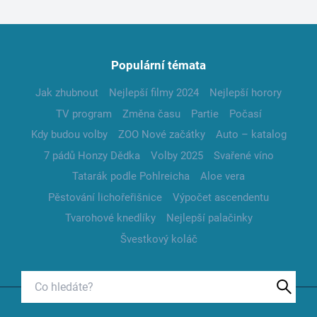
Populární témata
Jak zhubnout
Nejlepší filmy 2024
Nejlepší horory
TV program
Změna času
Partie
Počasí
Kdy budou volby
ZOO Nové začátky
Auto – katalog
7 pádů Honzy Dědka
Volby 2025
Svařené víno
Tatarák podle Pohlreicha
Aloe vera
Pěstování lichořeřišnice
Výpočet ascendentu
Tvarohové knedlíky
Nejlepší palačinky
Švestkový koláč