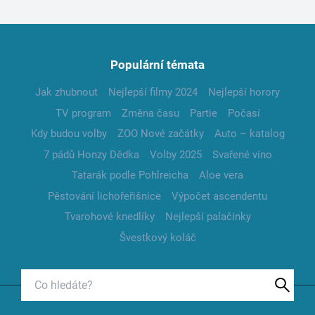
Populární témata
Jak zhubnout
Nejlepší filmy 2024
Nejlepší horory
TV program
Změna času
Partie
Počasí
Kdy budou volby
ZOO Nové začátky
Auto – katalog
7 pádů Honzy Dědka
Volby 2025
Svařené víno
Tatarák podle Pohlreicha
Aloe vera
Pěstování lichořeřišnice
Výpočet ascendentu
Tvarohové knedlíky
Nejlepší palačinky
Švestkový koláč