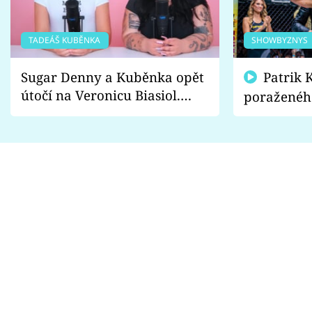
TADEÁŠ KUBĚNKA
SHOWBYZNYS
Sugar Denny a Kuběnka opět
Patrik Kincl se zastal
útočí na Veronicu Biasiol.
poraženéh
Proč je podle nich falešná a
fanoušci n
lže o své nevěře?