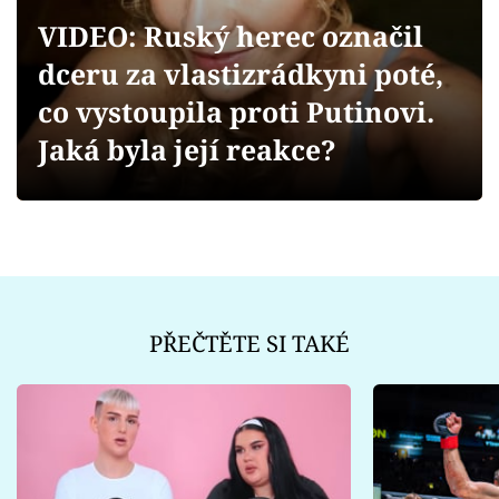
Sex a vztahy
VIDEO: Ruský herec označil
Videa
dceru za vlastizrádkyni poté,
co vystoupila proti Putinovi.
Sledujte prima+
Jaká byla její reakce?
Přihlášení
Sledujte nás
PŘEČTĚTE SI TAKÉ