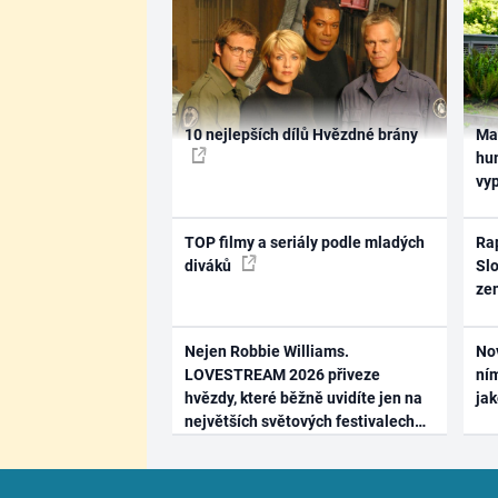
10 nejlepších dílů Hvězdné brány
Ma
hum
vy
TOP filmy a seriály podle mladých
Rap
diváků
Slo
ze
Nejen Robbie Williams.
No
LOVESTREAM 2026 přiveze
ním
hvězdy, které běžně uvidíte jen na
ja
největších světových festivalech