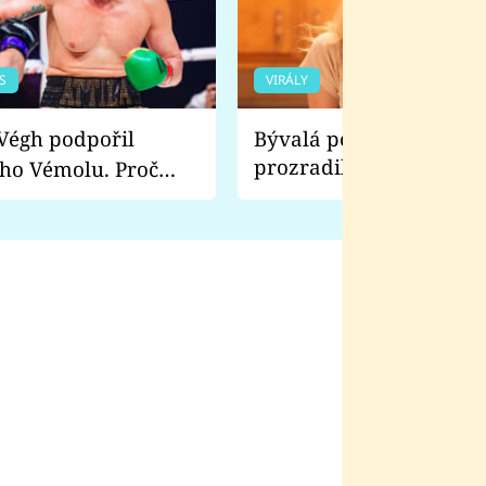
S
VIRÁLY
Bývalá pornoherečka
prozradila, co ji šokova
ho Vémolu. Proč
natáčení Euforie. Vážně
ji zápasit s ním než
bylo drsnější než hanba
 Kinclem?
filmy?