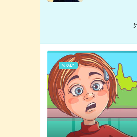
se v Plzni stalo
Š
VIRÁLY