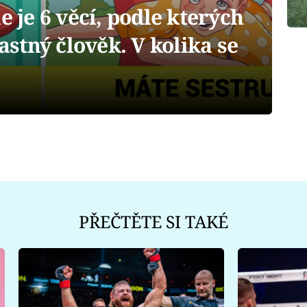
je 6 věcí, podle kterých
ťastný člověk. V kolika se
PŘEČTĚTE SI TAKÉ