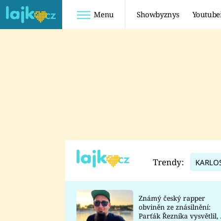
Menu
Showbyznys
Youtube
Youtuberky
Youtubeři
SHOPAHOLICADEL
FATTYPILLOW
ANNA ŠULC
FREESCOOT
SUGAR DENNY
ADAM KAJUMI
LADUŠKA
TADEÁŠ KUBĚNKA
DOMINIKA
DATEL
Trendy:
KARLO
MYSLIVCOVÁ
Známý český rapper
obviněn ze znásilnění:
Parťák Řezníka vysvětlil, 