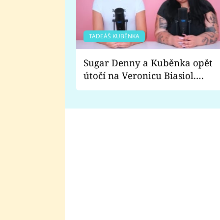
TADEÁŠ KUBĚNKA
Sugar Denny a Kuběnka opět
útočí na Veronicu Biasiol.
Proč je podle nich falešná a
lže o své nevěře?