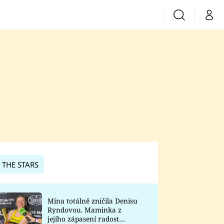
Vyhledávání
Můj 
Prima+
CNN Prima News
Prima Fresh
Prima Living
Prima Zoom
 THE STARS
Prima Lajk
Mína totálně zničila Denisu
Ryndovou. Maminka z
Sledujte nás
jejího zápasení radost