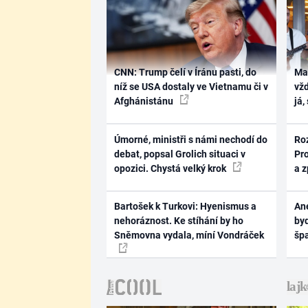
CNN: Trump čelí v Íránu pasti, do
Ma
níž se USA dostaly ve Vietnamu či v
vž
Afghánistánu
já,
Úmorné, ministři s námi nechodí do
Ro
debat, popsal Grolich situaci v
Pr
opozici. Chystá velký krok
a 
Bartošek k Turkovi: Hyenismus a
Ane
nehoráznost. Ke stíhání by ho
byd
Sněmovna vydala, míní Vondráček
šp