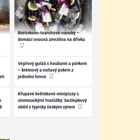
Borůvkovo-tvarohové nanuky –
domácí ovocná zmrzlina na dřívku
Vepřový guláš s houbami a pórkem
– krémový a voňavý pokrm z
atr
jednoho hrnce
Křupavé květákové minipizzy s
o
olomouckými tvarůžky: bezlepkový
ně
oběd s typicky českým sýrem