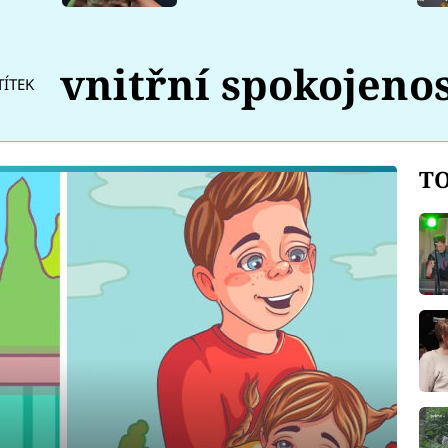
vnitřní spokojeno
TÍTEK
TO