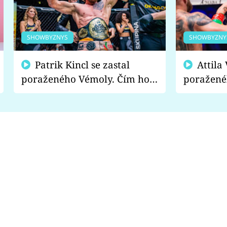
SHOWBYZNYS
SHOWBYZNY
Patrik Kincl se zastal
Attila Végh podpořil
poraženého Vémoly. Čím ho
poražené
fanoušci naštvali?
chce radě
s vítězem