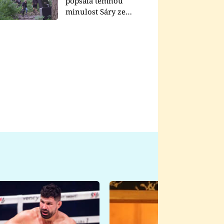
popsala temnou
minulost Sáry ze
seriálu Zákony vlka