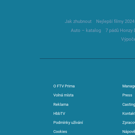
Jak zhubnout
Nejlepší filmy 2024
Auto – katalog
7 pádů Honzy 
Výpoče
O FTV Prima
Manag
Volná místa
Press
Reklama
Casting
HbbTV
Kontak
Podmínky užívání
Zpraco
Cookies
Nápov