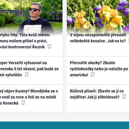
rtyho frky: Táta kvůli mému
V srpnu nezapomeňte přesadit
oru málem přišel o práci,
velkokvěté kosatce. Jak na to?
práví kontroverzní Řezník
per Vercetti vyfasoval na
Přerostlé okurky? Zkuste
vensku 5 let vězení, pak bude ze
rychlokvašky nebo je naložte po
mě vyhoštěn
americku!
vý objev Kazmy? Blondýnka se s
Růžová plíseň: Zbavte se jí co
 vodí za ruce a fotí se na místě
nejdříve! Jak ji zlikvidovat?
ko Rosecká