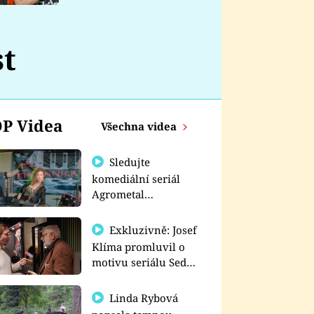
nemá
st
P Videa
Všechna videa
Sledujte
komediální seriál
Agrometal
exkluzivně na
prima+
Exkluzivně: Josef
Klíma promluvil o
motivu seriálu Sedm
schodů k moci
Linda Rybová