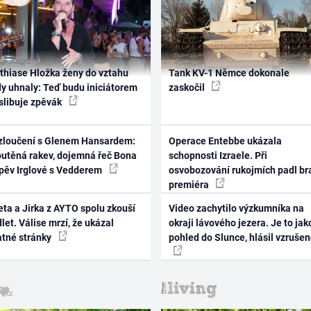
thiase Hložka ženy do vztahu
Tank KV-1 Němce dokonale
dy uhnaly: Teď budu iniciátorem
zaskočil
 slibuje zpěvák
zloučení s Glenem Hansardem:
Operace Entebbe ukázala
outěná rakev, dojemná řeč Bona
schopnosti Izraele. Při
zpěv Irglové s Vedderem
osvobozování rukojmích padl br
premiéra
ta a Jirka z AYTO spolu zkouší
Video zachytilo výzkumníka na
let. Válise mrzí, že ukázal
okraji lávového jezera. Je to jak
atné stránky
pohled do Slunce, hlásil vzruše