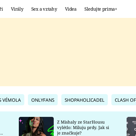
ři
Virály
Sex a vztahy
Videa
Sledujte prima+
Showbyznys
Extrém
VIRÁLY
KURIOZITY
VIDEA
KVÍZY
S VÉMOLA
ONLYFANS
SHOPAHOLICADEL
CLASH OF
Z Mishaly ze StarHousu
vylétlo: Miluju prdy. Jak si
co
je značkuje?