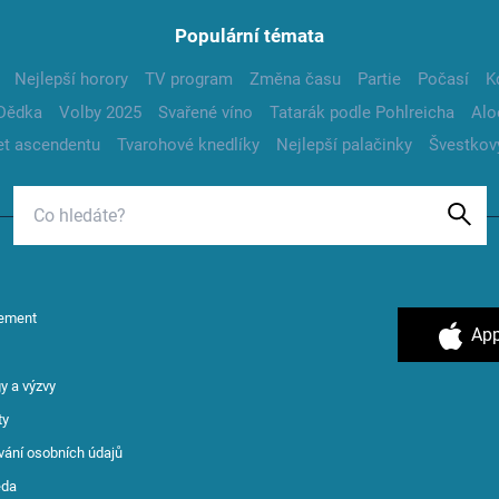
Populární témata
Nejlepší horory
TV program
Změna času
Partie
Počasí
K
Dědka
Volby 2025
Svařené víno
Tatarák podle Pohlreicha
Alo
t ascendentu
Tvarohové knedlíky
Nejlepší palačinky
Švestkov
ement
App
y a výzvy
ty
vání osobních údajů
ěda