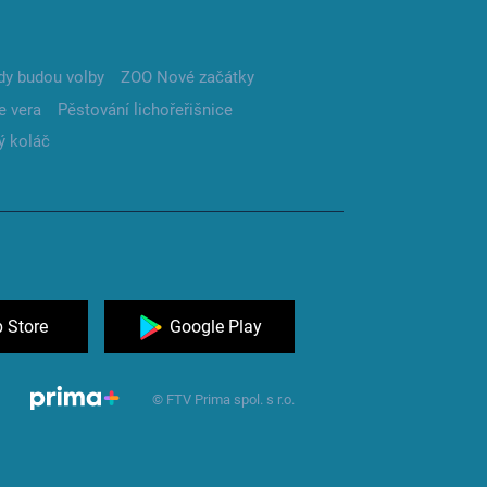
dy budou volby
ZOO Nové začátky
e vera
Pěstování lichořeřišnice
ý koláč
 Store
Google Play
© FTV Prima spol. s r.o.