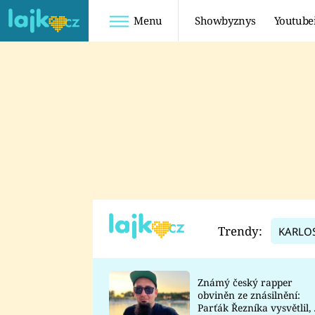
Menu
Showbyznys
Youtube
Youtuberky
Youtubeři
SHOPAHOLICADEL
FATTYPILLOW
ANNA ŠULC
FREESCOOT
SUGAR DENNY
ADAM KAJUMI
LADUŠKA
TADEÁŠ KUBĚNKA
DOMINIKA
DATEL
Trendy:
KARLO
MYSLIVCOVÁ
Známý český rapper
obviněn ze znásilnění:
Parťák Řezníka vysvětlil, 