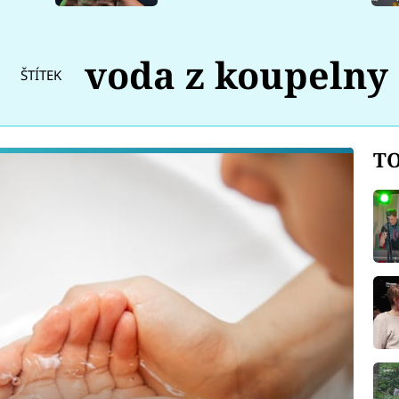
voda z koupelny
ŠTÍTEK
TO