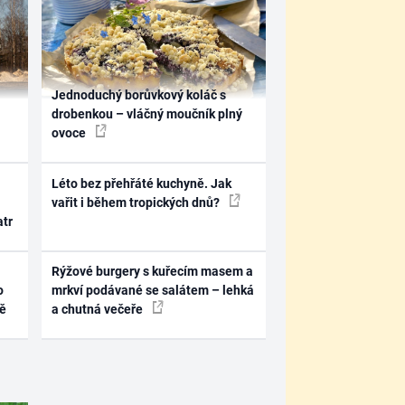
Jednoduchý borůvkový koláč s
drobenkou – vláčný moučník plný
ovoce
Léto bez přehřáté kuchyně. Jak
vařit i během tropických dnů?
atr
Rýžové burgery s kuřecím masem a
o
mrkví podávané se salátem – lehká
ně
a chutná večeře