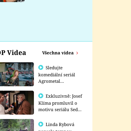
nemá
P Videa
Všechna videa
Sledujte
komediální seriál
Agrometal
exkluzivně na
prima+
Exkluzivně: Josef
Klíma promluvil o
motivu seriálu Sedm
schodů k moci
Linda Rybová