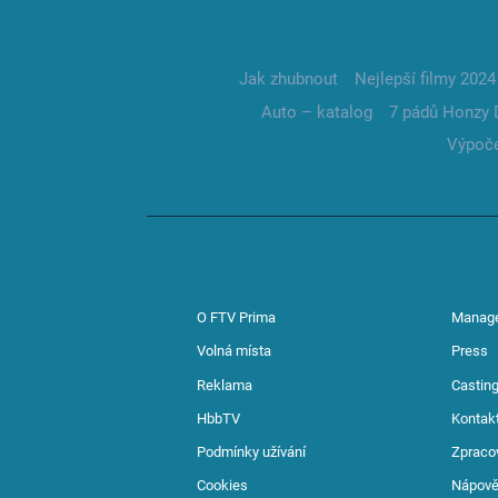
Jak zhubnout
Nejlepší filmy 2024
Auto – katalog
7 pádů Honzy 
Výpoče
O FTV Prima
Manag
Volná místa
Press
Reklama
Casting
HbbTV
Kontak
Podmínky užívání
Zpraco
Cookies
Nápov