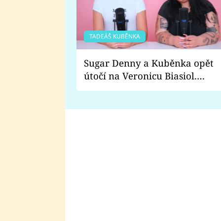
TADEÁŠ KUBĚNKA
Sugar Denny a Kuběnka opět
útočí na Veronicu Biasiol.
Proč je podle nich falešná a
lže o své nevěře?