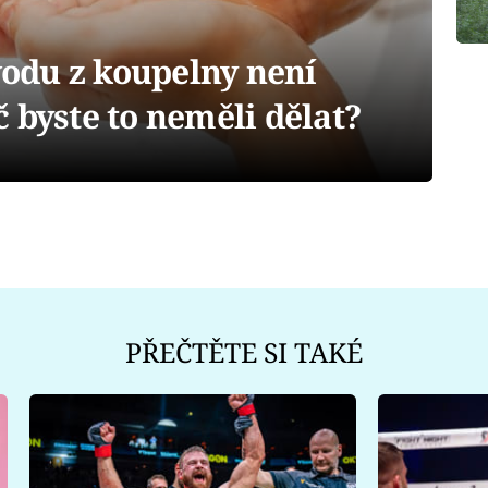
odu z koupelny není
 byste to neměli dělat?
PŘEČTĚTE SI TAKÉ