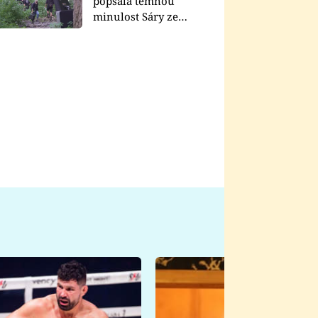
popsala temnou
minulost Sáry ze
seriálu Zákony vlka