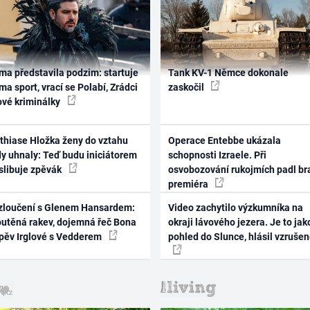
ma představila podzim: startuje
Tank KV-1 Němce dokonale
ma sport, vrací se Polabí, Zrádci
zaskočil
ové kriminálky
thiase Hložka ženy do vztahu
Operace Entebbe ukázala
dy uhnaly: Teď budu iniciátorem
schopnosti Izraele. Při
 slibuje zpěvák
osvobozování rukojmích padl br
premiéra
zloučení s Glenem Hansardem:
Video zachytilo výzkumníka na
outěná rakev, dojemná řeč Bona
okraji lávového jezera. Je to jak
zpěv Irglové s Vedderem
pohled do Slunce, hlásil vzruše