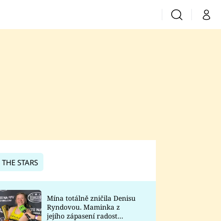
Vyhledávání
Můj 
Prima+
CNN Prima News
Prima Fresh
Prima Living
Prima Zoom
 THE STARS
Prima Lajk
Mína totálně zničila Denisu
Ryndovou. Maminka z
Sledujte nás
jejího zápasení radost