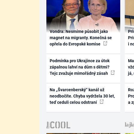
Vondra: Nesmíme působit jako
Pri
magnet na migranty. Konečná se
Pri
opřela do Evropské komise
i n
Podmínka pro Ukrajince za útok
Ma
zápalnou lahví na dům s dětmi?
vž
Tejc zvažuje mimořádný zásah
já,
Na „Švarcenberský“ kanál už
Ro
neodbočíte. Chyba vydržela 30 let,
Pr
teď ceduli celou odstraní
a 