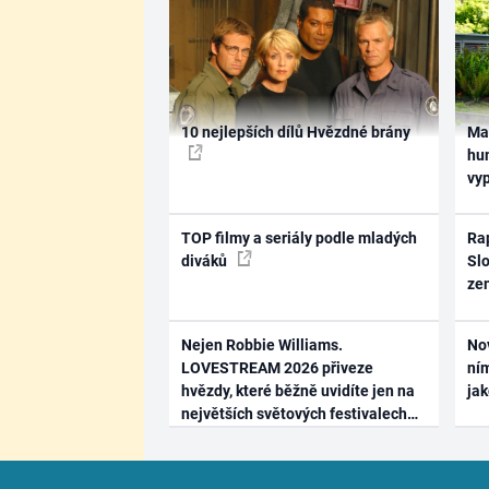
10 nejlepších dílů Hvězdné brány
Ma
hum
vy
TOP filmy a seriály podle mladých
Rap
diváků
Slo
ze
Nejen Robbie Williams.
No
LOVESTREAM 2026 přiveze
ním
hvězdy, které běžně uvidíte jen na
ja
největších světových festivalech