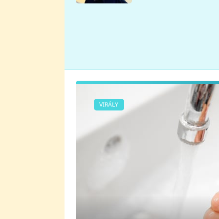
se v Plzni stalo
VIRÁLY