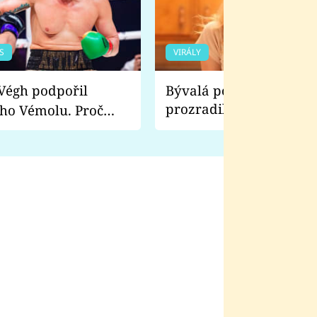
S
VIRÁLY
Bývalá pornoherečka
prozradila, co ji šokova
ho Vémolu. Proč
natáčení Euforie. Vážně
ji zápasit s ním než
bylo drsnější než hanba
 Kinclem?
filmy?