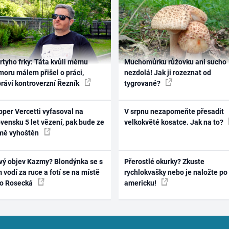
rtyho frky: Táta kvůli mému
Muchomůrku růžovku ani sucho
oru málem přišel o práci,
nezdolá! Jak ji rozeznat od
práví kontroverzní Řezník
tygrované?
per Vercetti vyfasoval na
V srpnu nezapomeňte přesadit
vensku 5 let vězení, pak bude ze
velkokvěté kosatce. Jak na to?
mě vyhoštěn
vý objev Kazmy? Blondýnka se s
Přerostlé okurky? Zkuste
 vodí za ruce a fotí se na místě
rychlokvašky nebo je naložte po
ko Rosecká
americku!