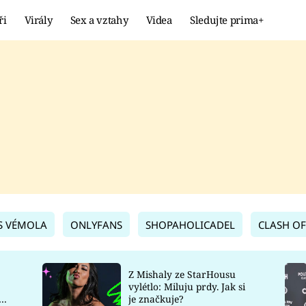
ři
Virály
Sex a vztahy
Videa
Sledujte prima+
Showbyznys
Extrém
VIRÁLY
KURIOZITY
VIDEA
KVÍZY
S VÉMOLA
ONLYFANS
SHOPAHOLICADEL
CLASH OF
Z Mishaly ze StarHousu
vylétlo: Miluju prdy. Jak si
co
je značkuje?