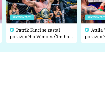
SHOWBYZNYS
SHOWBYZNY
Patrik Kincl se zastal
Attila Végh podpořil
poraženého Vémoly. Čím ho
poražené
fanoušci naštvali?
chce radě
s vítězem