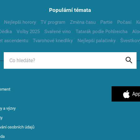
Populární témata
Nejlepší horory
TV program
Změna času
Partie
Počasí
K
Dědka
Volby 2025
Svařené víno
Tatarák podle Pohlreicha
Alo
t ascendentu
Tvarohové knedlíky
Nejlepší palačinky
Švestkov
ement
App
y a výzvy
ty
vání osobních údajů
ěda