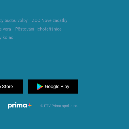
dy budou volby
ZOO Nové začátky
e vera
Pěstování lichořeřišnice
ý koláč
 Store
Google Play
© FTV Prima spol. s r.o.